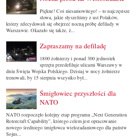
Piękne! Coś niesamowitego! – to najczęstsze
słowa, jakie słyszeliśmy z ust Polaków,
którzy zdecydowali się obejrzeć nocną próbę defilady w
Warszawie. Okazało się także, ż...
Zapraszamy na defiladę
1800 żołnierzy i ponad 300 jednostek
sprzętu przedefiluje ulicami Warszawy w
dniu Święta Wojska Polskiego. Dzisiaj w nocy żołnierze
trenowali, by 15 sierpnia wszystko był...
Śmigłowiec przyszłości dla
NATO
NATO rozpoczęło kolejny etap programu „Next Generation
Rotorcraft Capability”, którego celem jest opracowanie
nowego średniego śmigłowca wielozadaniowego dla państw
Sojus...