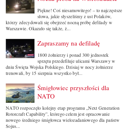
Piękne! Coś niesamowitego! – to najczęstsze
słowa, jakie słyszeliśmy z ust Polaków,
którzy zdecydowali się obejrzeć nocną próbę defilady w
Warszawie. Okazało się także, ż...
Zapraszamy na defiladę
1800 żołnierzy i ponad 300 jednostek
sprzętu przedefiluje ulicami Warszawy w
dniu Święta Wojska Polskiego. Dzisiaj w nocy żołnierze
trenowali, by 15 sierpnia wszystko był...
Śmigłowiec przyszłości dla
NATO
NATO rozpoczęło kolejny etap programu „Next Generation
Rotorcraft Capability”, którego celem jest opracowanie
nowego średniego śmigłowca wielozadaniowego dla państw
Sojus...