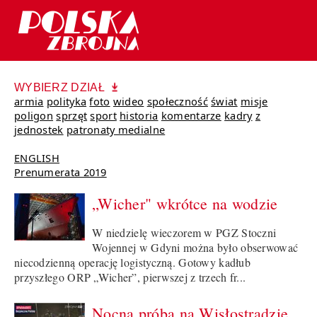
WYBIERZ DZIAŁ
armia
polityka
foto
wideo
społeczność
świat
misje
poligon
sprzęt
sport
historia
komentarze
kadry
z
jednostek
patronaty medialne
ENGLISH
Prenumerata 2019
„Wicher" wkrótce na wodzie
W niedzielę wieczorem w PGZ Stoczni
Wojennej w Gdyni można było obserwować
niecodzienną operację logistyczną. Gotowy kadłub
przyszłego ORP „Wicher”, pierwszej z trzech fr...
Nocna próba na Wisłostradzie