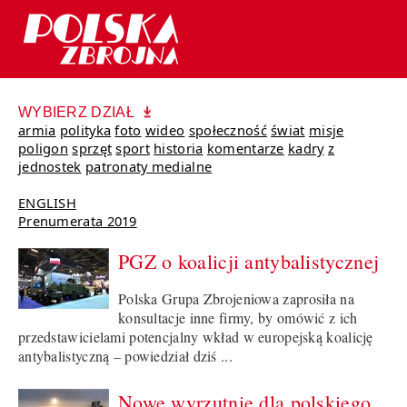
WYBIERZ DZIAŁ
armia
polityka
foto
wideo
społeczność
świat
misje
poligon
sprzęt
sport
historia
komentarze
kadry
z
jednostek
patronaty medialne
ENGLISH
Prenumerata 2019
PGZ o koalicji antybalistycznej
Polska Grupa Zbrojeniowa zaprosiła na
konsultacje inne firmy, by omówić z ich
przedstawicielami potencjalny wkład w europejską koalicję
antybalistyczną – powiedział dziś ...
Nowe wyrzutnie dla polskiego