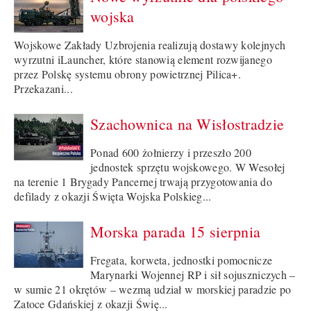
wojska
Wojskowe Zakłady Uzbrojenia realizują dostawy kolejnych
wyrzutni iLauncher, które stanowią element rozwijanego
przez Polskę systemu obrony powietrznej Pilica+.
Przekazani...
Szachownica na Wisłostradzie
Ponad 600 żołnierzy i przeszło 200
jednostek sprzętu wojskowego. W Wesołej
na terenie 1 Brygady Pancernej trwają przygotowania do
defilady z okazji Święta Wojska Polskieg...
Morska parada 15 sierpnia
Fregata, korweta, jednostki pomocnicze
Marynarki Wojennej RP i sił sojuszniczych –
w sumie 21 okrętów – wezmą udział w morskiej paradzie po
Zatoce Gdańskiej z okazji Świę...