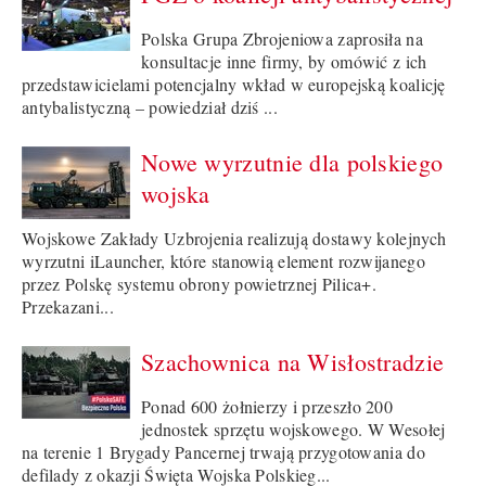
Polska Grupa Zbrojeniowa zaprosiła na
konsultacje inne firmy, by omówić z ich
przedstawicielami potencjalny wkład w europejską koalicję
antybalistyczną – powiedział dziś ...
Nowe wyrzutnie dla polskiego
wojska
Wojskowe Zakłady Uzbrojenia realizują dostawy kolejnych
wyrzutni iLauncher, które stanowią element rozwijanego
przez Polskę systemu obrony powietrznej Pilica+.
Przekazani...
Szachownica na Wisłostradzie
Ponad 600 żołnierzy i przeszło 200
jednostek sprzętu wojskowego. W Wesołej
na terenie 1 Brygady Pancernej trwają przygotowania do
defilady z okazji Święta Wojska Polskieg...