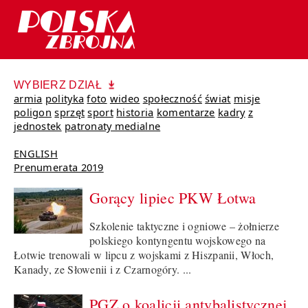
WYBIERZ DZIAŁ
armia
polityka
foto
wideo
społeczność
świat
misje
poligon
sprzęt
sport
historia
komentarze
kadry
z
jednostek
patronaty medialne
ENGLISH
Prenumerata 2019
Gorący lipiec PKW Łotwa
Szkolenie taktyczne i ogniowe – żołnierze
polskiego kontyngentu wojskowego na
Łotwie trenowali w lipcu z wojskami z Hiszpanii, Włoch,
Kanady, ze Słowenii i z Czarnogóry. ...
PGZ o koalicji antybalistycznej