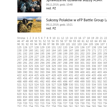
06.11.2019, godz. 10:48
red. PZ
Sukcesy Polaków w eFP Battle Group L
06.11.2019, godz. 10:21
red. PZ
Strona:
1
2
3
4
5
6
7
8
9
10
11
12
13
14
15
16
17
18
19
20
21
22
46
47
48
49
50
51
52
53
54
55
56
57
58
59
60
61
62
63
64
65
66
90
91
92
93
94
95
96
97
98
99
100
101
102
103
104
105
106
107
125
126
127
128
129
130
131
132
133
134
135
136
137
138
139
14
158
159
160
161
162
163
164
165
166
167
168
169
170
171
172
17
191
192
193
194
195
196
197
198
199
200
201
202
203
204
205
20
224
225
226
227
228
229
230
231
232
233
234
235
236
237
238
23
257
258
259
260
261
262
263
264
265
266
267
268
269
270
271
27
290
291
292
293
294
295
296
297
298
299
300
301
302
303
304
30
323
324
325
326
327
328
329
330
331
332
333
334
335
336
337
33
356
357
358
359
360
361
362
363
364
365
366
367
368
369
370
37
389
390
391
392
393
394
395
396
397
398
399
400
401
402
403
40
422
423
424
425
426
427
428
429
430
431
432
433
434
435
436
43
455
456
457
458
459
460
461
462
463
464
465
466
467
468
469
47
488
489
490
491
492
493
494
495
496
497
498
499
500
501
502
50
521
522
523
524
525
526
527
528
529
530
531
532
533
534
535
53
554
555
556
557
558
559
560
561
562
563
564
565
566
567
568
56
587
588
589
590
591
592
593
594
595
596
597
598
599
600
601
60
620
621
622
623
624
625
626
627
628
629
630
631
632
633
634
63
653
654
655
656
657
658
659
660
661
662
663
664
665
666
667
66
686
687
688
689
690
691
692
693
694
695
696
697
698
699
700
70
719
720
721
722
723
724
725
726
727
728
729
730
731
732
733
73
752
753
754
755
756
757
758
759
760
761
762
763
764
765
766
76