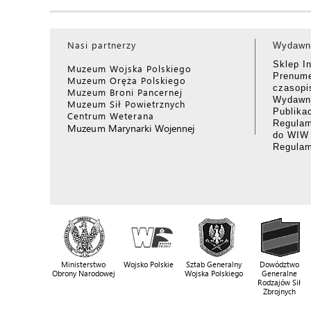
Nasi partnerzy
Wydawn
Sklep I
Muzeum Wojska Polskiego
Prenume
Muzeum Oręża Polskiego
czasop
Muzeum Broni Pancernej
Wydawni
Muzeum Sił Powietrznych
Publika
Centrum Weterana
Regulam
Muzeum Marynarki Wojennej
do WIW
Regula
Ministerstwo
Wojsko Polskie
Sztab Generalny
Dowództwo
Obrony Narodowej
Wojska Polskiego
Generalne
Rodzajów Sił
Zbrojnych