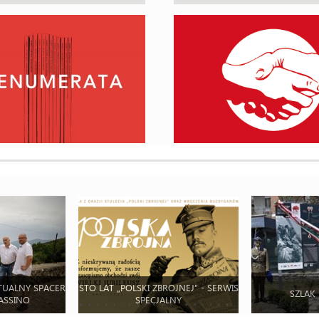
TUALNY SPACER
STO LAT „POLSKI ZBROJNEJ” - SERWIS
SZLAK
ASSINO
SPECJALNY