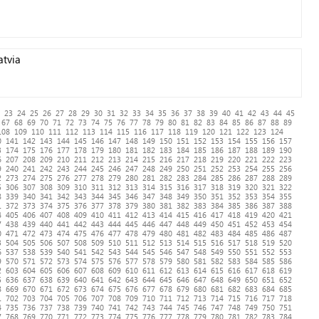
atvia
23
24
25
26
27
28
29
30
31
32
33
34
35
36
37
38
39
40
41
42
43
44
45
67
68
69
70
71
72
73
74
75
76
77
78
79
80
81
82
83
84
85
86
87
88
89
108
109
110
111
112
113
114
115
116
117
118
119
120
121
122
123
124
0
141
142
143
144
145
146
147
148
149
150
151
152
153
154
155
156
157
3
174
175
176
177
178
179
180
181
182
183
184
185
186
187
188
189
190
6
207
208
209
210
211
212
213
214
215
216
217
218
219
220
221
222
223
9
240
241
242
243
244
245
246
247
248
249
250
251
252
253
254
255
256
2
273
274
275
276
277
278
279
280
281
282
283
284
285
286
287
288
289
5
306
307
308
309
310
311
312
313
314
315
316
317
318
319
320
321
322
8
339
340
341
342
343
344
345
346
347
348
349
350
351
352
353
354
355
1
372
373
374
375
376
377
378
379
380
381
382
383
384
385
386
387
388
4
405
406
407
408
409
410
411
412
413
414
415
416
417
418
419
420
421
7
438
439
440
441
442
443
444
445
446
447
448
449
450
451
452
453
454
0
471
472
473
474
475
476
477
478
479
480
481
482
483
484
485
486
487
3
504
505
506
507
508
509
510
511
512
513
514
515
516
517
518
519
520
6
537
538
539
540
541
542
543
544
545
546
547
548
549
550
551
552
553
9
570
571
572
573
574
575
576
577
578
579
580
581
582
583
584
585
586
2
603
604
605
606
607
608
609
610
611
612
613
614
615
616
617
618
619
5
636
637
638
639
640
641
642
643
644
645
646
647
648
649
650
651
652
8
669
670
671
672
673
674
675
676
677
678
679
680
681
682
683
684
685
1
702
703
704
705
706
707
708
709
710
711
712
713
714
715
716
717
718
4
735
736
737
738
739
740
741
742
743
744
745
746
747
748
749
750
751
7
768
769
770
771
772
773
774
775
776
777
778
779
780
781
782
783
784