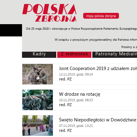
moja polska zbrojna
Od 25 maja 2018 r. obowiązuje w Polsce Rozporządzenie Parlamentu Europejskieg
Armia
Poligon
Sprzęt
Misje
Polityka
Prawo
W związku z powyższym przygotowaliśmy dla Państwa inform
Prosimy o 
Kadry
Z Jednostek
Patronaty Medial
Joint Cooperation 2019 z udziałem żo
12.11.2019, godz. 09:14
red. PZ
W drodze na rotację
10.11.2019, godz. 08:23
red. PZ
Święto Niepodległości w Dowództwie
07.11.2019, godz. 13:22
red. PZ