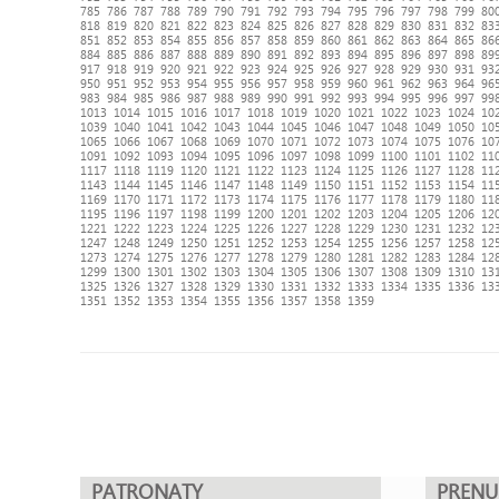
785
786
787
788
789
790
791
792
793
794
795
796
797
798
799
80
818
819
820
821
822
823
824
825
826
827
828
829
830
831
832
83
851
852
853
854
855
856
857
858
859
860
861
862
863
864
865
86
884
885
886
887
888
889
890
891
892
893
894
895
896
897
898
89
917
918
919
920
921
922
923
924
925
926
927
928
929
930
931
93
950
951
952
953
954
955
956
957
958
959
960
961
962
963
964
96
983
984
985
986
987
988
989
990
991
992
993
994
995
996
997
99
1013
1014
1015
1016
1017
1018
1019
1020
1021
1022
1023
1024
10
1039
1040
1041
1042
1043
1044
1045
1046
1047
1048
1049
1050
10
1065
1066
1067
1068
1069
1070
1071
1072
1073
1074
1075
1076
10
1091
1092
1093
1094
1095
1096
1097
1098
1099
1100
1101
1102
11
1117
1118
1119
1120
1121
1122
1123
1124
1125
1126
1127
1128
11
1143
1144
1145
1146
1147
1148
1149
1150
1151
1152
1153
1154
11
1169
1170
1171
1172
1173
1174
1175
1176
1177
1178
1179
1180
11
1195
1196
1197
1198
1199
1200
1201
1202
1203
1204
1205
1206
12
1221
1222
1223
1224
1225
1226
1227
1228
1229
1230
1231
1232
12
1247
1248
1249
1250
1251
1252
1253
1254
1255
1256
1257
1258
12
1273
1274
1275
1276
1277
1278
1279
1280
1281
1282
1283
1284
12
1299
1300
1301
1302
1303
1304
1305
1306
1307
1308
1309
1310
13
1325
1326
1327
1328
1329
1330
1331
1332
1333
1334
1335
1336
13
1351
1352
1353
1354
1355
1356
1357
1358
1359
PATRONATY
PREN