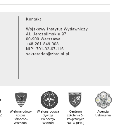
Kontakt
Wojskowy Instytut Wydawniczy
Al. Jerozolimskie 97
00-909 Warszawa
+48 261 849 008
NIP: 701-02-67-116
sekretariat@zbrojni.pl
t
Wielonarodowy
Wielonarodowa
Centrum
Agencja
SZ
Korpus
Dywizja
Szkolenia Sił
Uzbrojenia
Północno-
Północny-
Połączonych
Wschodni
Wschód
NATO (JFTC)