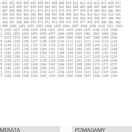
0
801
802
803
804
805
806
807
808
809
810
811
812
813
814
815
816
817
3
834
835
836
837
838
839
840
841
842
843
844
845
846
847
848
849
850
6
867
868
869
870
871
872
873
874
875
876
877
878
879
880
881
882
883
9
900
901
902
903
904
905
906
907
908
909
910
911
912
913
914
915
916
2
933
934
935
936
937
938
939
940
941
942
943
944
945
946
947
948
949
5
966
967
968
969
970
971
972
973
974
975
976
977
978
979
980
981
982
8
999
1000
1001
1002
1003
1004
1005
1006
1007
1008
1009
1010
1011
1012
25
1026
1027
1028
1029
1030
1031
1032
1033
1034
1035
1036
1037
1038
51
1052
1053
1054
1055
1056
1057
1058
1059
1060
1061
1062
1063
1064
77
1078
1079
1080
1081
1082
1083
1084
1085
1086
1087
1088
1089
1090
03
1104
1105
1106
1107
1108
1109
1110
1111
1112
1113
1114
1115
1116
29
1130
1131
1132
1133
1134
1135
1136
1137
1138
1139
1140
1141
1142
55
1156
1157
1158
1159
1160
1161
1162
1163
1164
1165
1166
1167
1168
81
1182
1183
1184
1185
1186
1187
1188
1189
1190
1191
1192
1193
1194
07
1208
1209
1210
1211
1212
1213
1214
1215
1216
1217
1218
1219
1220
33
1234
1235
1236
1237
1238
1239
1240
1241
1242
1243
1244
1245
1246
59
1260
1261
1262
1263
1264
1265
1266
1267
1268
1269
1270
1271
1272
85
1286
1287
1288
1289
1290
1291
1292
1293
1294
1295
1296
1297
1298
11
1312
1313
1314
1315
1316
1317
1318
1319
1320
1321
1322
1323
1324
37
1338
1339
1340
1341
1342
1343
1344
1345
1346
1347
1348
1349
1350
UMERATA
POMAGAMY