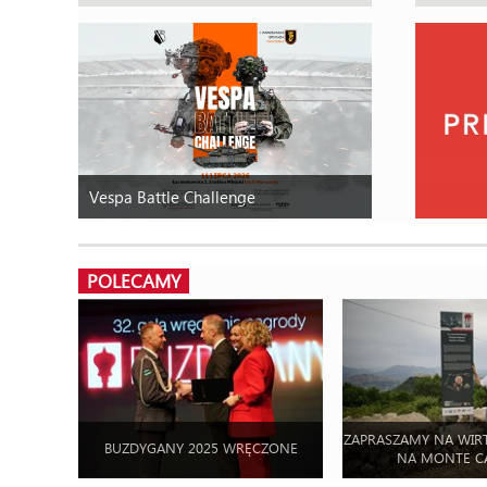
Vespa Battle Challenge
POLECAMY
ZAPRASZAMY NA WIR
BUZDYGANY 2025 WRĘCZONE
NA MONTE C