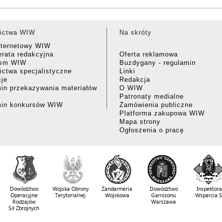
ictwa WIW
Na skróty
nternetowy WIW
rata redakcyjna
Oferta reklamowa
ism WIW
Buzdygany - regulamin
ctwa specjalistyczne
Linki
cje
Redakcja
in przekazywania materiałów
O WIW
Patronaty medialne
min konkursów WIW
Zamówienia publiczne
Platforma zakupowa WIW
Mapa strony
Ogłoszenia o pracę
Dowództwo
Wojska Obrony
Żandarmeria
Dowództwo
Inspektora
Operacyjne
Terytorialnej
Wojskowa
Garnizonu
Wsparcia 
Rodzajów
Warszawa
Sił Zbrojnych