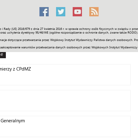
o i Rady (UE) 2016/679 z dnia 27 kwietnia 2016 r. w sprawie ochrony osób fizycznych w związku z 
Świat
Społeczność
Sport
Historia
Galerie
Wideo
ENGLI
oraz uchylenia dyrektywy 95/46/WE (ogólne rozporządzenie o ochronie danych, zwane także RODO).
acje dotyczące przetwarzania przez Wojskowy Instytut Wydawniczy Państwa danych osobowych. Pro
zaakceptowanie warunków przetwarzania danych osobowych przez Wojskowych Instytut Wydawniczy
ne
łnierzy z CPdMZ
 Generalnym