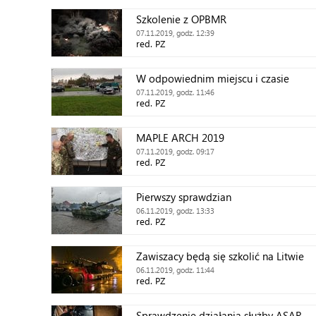
Szkolenie z OPBMR
07.11.2019, godz. 12:39
red. PZ
W odpowiednim miejscu i czasie
07.11.2019, godz. 11:46
red. PZ
MAPLE ARCH 2019
07.11.2019, godz. 09:17
red. PZ
Pierwszy sprawdzian
06.11.2019, godz. 13:33
red. PZ
Zawiszacy będą się szkolić na Litwie
06.11.2019, godz. 11:44
red. PZ
Sprawdzenie działania służby ASAR