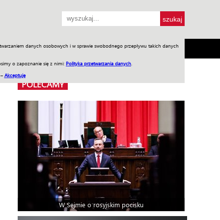
przetwarzaniem danych osobowych i w sprawie swobodnego przepływu takich danych
SH
SKLEP
Jednodniówki
Praca w WIW
simy o zapoznanie się z nimi:
Polityka przetwarzania danych
.
 –
Akceptuję
POLECAMY
W Sejmie o rosyjskim pocisku