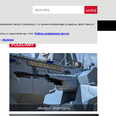
przetwarzaniem danych osobowych i w sprawie swobodnego przepływu takich danych
SH
SKLEP
Jednodniówki
Praca w WIW
simy o zapoznanie się z nimi:
Polityka przetwarzania danych
.
 –
Akceptuję
POLECAMY
„Albatros” dozbrojony