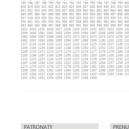
785
786
787
788
789
790
791
792
793
794
795
796
797
798
799
80
818
819
820
821
822
823
824
825
826
827
828
829
830
831
832
83
851
852
853
854
855
856
857
858
859
860
861
862
863
864
865
86
884
885
886
887
888
889
890
891
892
893
894
895
896
897
898
89
917
918
919
920
921
922
923
924
925
926
927
928
929
930
931
93
950
951
952
953
954
955
956
957
958
959
960
961
962
963
964
96
983
984
985
986
987
988
989
990
991
992
993
994
995
996
997
99
1013
1014
1015
1016
1017
1018
1019
1020
1021
1022
1023
1024
10
1039
1040
1041
1042
1043
1044
1045
1046
1047
1048
1049
1050
10
1065
1066
1067
1068
1069
1070
1071
1072
1073
1074
1075
1076
10
1091
1092
1093
1094
1095
1096
1097
1098
1099
1100
1101
1102
11
1117
1118
1119
1120
1121
1122
1123
1124
1125
1126
1127
1128
11
1143
1144
1145
1146
1147
1148
1149
1150
1151
1152
1153
1154
11
1169
1170
1171
1172
1173
1174
1175
1176
1177
1178
1179
1180
11
1195
1196
1197
1198
1199
1200
1201
1202
1203
1204
1205
1206
12
1221
1222
1223
1224
1225
1226
1227
1228
1229
1230
1231
1232
12
1247
1248
1249
1250
1251
1252
1253
1254
1255
1256
1257
1258
12
1273
1274
1275
1276
1277
1278
1279
1280
1281
1282
1283
1284
12
1299
1300
1301
1302
1303
1304
1305
1306
1307
1308
1309
1310
13
1325
1326
1327
1328
1329
1330
1331
1332
1333
1334
1335
1336
13
1351
1352
1353
1354
1355
1356
1357
1358
1359
PATRONATY
PREN