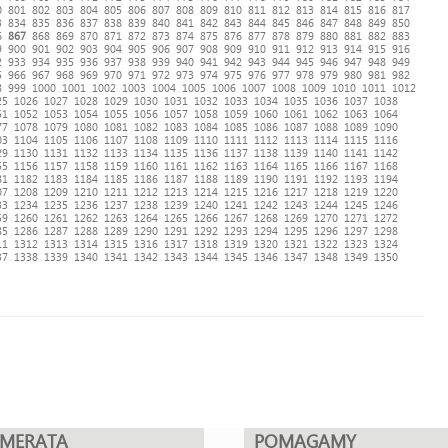
0
801
802
803
804
805
806
807
808
809
810
811
812
813
814
815
816
817
3
834
835
836
837
838
839
840
841
842
843
844
845
846
847
848
849
850
6
867
868
869
870
871
872
873
874
875
876
877
878
879
880
881
882
883
9
900
901
902
903
904
905
906
907
908
909
910
911
912
913
914
915
916
2
933
934
935
936
937
938
939
940
941
942
943
944
945
946
947
948
949
5
966
967
968
969
970
971
972
973
974
975
976
977
978
979
980
981
982
8
999
1000
1001
1002
1003
1004
1005
1006
1007
1008
1009
1010
1011
1012
25
1026
1027
1028
1029
1030
1031
1032
1033
1034
1035
1036
1037
1038
51
1052
1053
1054
1055
1056
1057
1058
1059
1060
1061
1062
1063
1064
77
1078
1079
1080
1081
1082
1083
1084
1085
1086
1087
1088
1089
1090
03
1104
1105
1106
1107
1108
1109
1110
1111
1112
1113
1114
1115
1116
29
1130
1131
1132
1133
1134
1135
1136
1137
1138
1139
1140
1141
1142
55
1156
1157
1158
1159
1160
1161
1162
1163
1164
1165
1166
1167
1168
81
1182
1183
1184
1185
1186
1187
1188
1189
1190
1191
1192
1193
1194
07
1208
1209
1210
1211
1212
1213
1214
1215
1216
1217
1218
1219
1220
33
1234
1235
1236
1237
1238
1239
1240
1241
1242
1243
1244
1245
1246
59
1260
1261
1262
1263
1264
1265
1266
1267
1268
1269
1270
1271
1272
85
1286
1287
1288
1289
1290
1291
1292
1293
1294
1295
1296
1297
1298
11
1312
1313
1314
1315
1316
1317
1318
1319
1320
1321
1322
1323
1324
37
1338
1339
1340
1341
1342
1343
1344
1345
1346
1347
1348
1349
1350
UMERATA
POMAGAMY