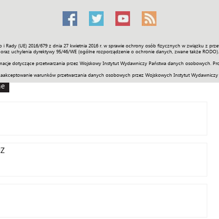
o i Rady (UE) 2016/679 z dnia 27 kwietnia 2016 r. w sprawie ochrony osób fizycznych w związku z 
Świat
Społeczność
Sport
Historia
Galerie
Wideo
ENGLI
oraz uchylenia dyrektywy 95/46/WE (ogólne rozporządzenie o ochronie danych, zwane także RODO).
acje dotyczące przetwarzania przez Wojskowy Instytut Wydawniczy Państwa danych osobowych. Pro
zaakceptowanie warunków przetwarzania danych osobowych przez Wojskowych Instytut Wydawniczy
ne
MZ