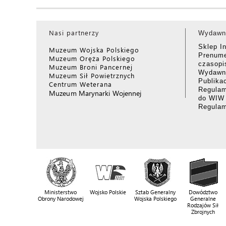
Nasi partnerzy
Wydawn
Sklep I
Muzeum Wojska Polskiego
Prenume
Muzeum Oręża Polskiego
czasop
Muzeum Broni Pancernej
Wydawni
Muzeum Sił Powietrznych
Publika
Centrum Weterana
Regulam
Muzeum Marynarki Wojennej
do WIW
Regula
Ministerstwo
Wojsko Polskie
Sztab Generalny
Dowództwo
Obrony Narodowej
Wojska Polskiego
Generalne
Rodzajów Sił
Zbrojnych