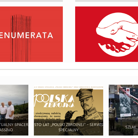
TUALNY SPACER
STO LAT „POLSKI ZBROJNEJ” - SERWIS
SZLAK
ASSINO
SPECJALNY