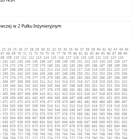
wczej w 2 Pułku Inżynieryjnym
23
24
25
26
27
28
29
30
31
32
33
34
35
36
37
38
39
40
41
42
43
44
45
67
68
69
70
71
72
73
74
75
76
77
78
79
80
81
82
83
84
85
86
87
88
89
108
109
110
111
112
113
114
115
116
117
118
119
120
121
122
123
124
0
141
142
143
144
145
146
147
148
149
150
151
152
153
154
155
156
157
3
174
175
176
177
178
179
180
181
182
183
184
185
186
187
188
189
190
6
207
208
209
210
211
212
213
214
215
216
217
218
219
220
221
222
223
9
240
241
242
243
244
245
246
247
248
249
250
251
252
253
254
255
256
2
273
274
275
276
277
278
279
280
281
282
283
284
285
286
287
288
289
5
306
307
308
309
310
311
312
313
314
315
316
317
318
319
320
321
322
8
339
340
341
342
343
344
345
346
347
348
349
350
351
352
353
354
355
1
372
373
374
375
376
377
378
379
380
381
382
383
384
385
386
387
388
4
405
406
407
408
409
410
411
412
413
414
415
416
417
418
419
420
421
7
438
439
440
441
442
443
444
445
446
447
448
449
450
451
452
453
454
0
471
472
473
474
475
476
477
478
479
480
481
482
483
484
485
486
487
3
504
505
506
507
508
509
510
511
512
513
514
515
516
517
518
519
520
6
537
538
539
540
541
542
543
544
545
546
547
548
549
550
551
552
553
9
570
571
572
573
574
575
576
577
578
579
580
581
582
583
584
585
586
2
603
604
605
606
607
608
609
610
611
612
613
614
615
616
617
618
619
5
636
637
638
639
640
641
642
643
644
645
646
647
648
649
650
651
652
8
669
670
671
672
673
674
675
676
677
678
679
680
681
682
683
684
685
1
702
703
704
705
706
707
708
709
710
711
712
713
714
715
716
717
718
4
735
736
737
738
739
740
741
742
743
744
745
746
747
748
749
750
751
7
768
769
770
771
772
773
774
775
776
777
778
779
780
781
782
783
784