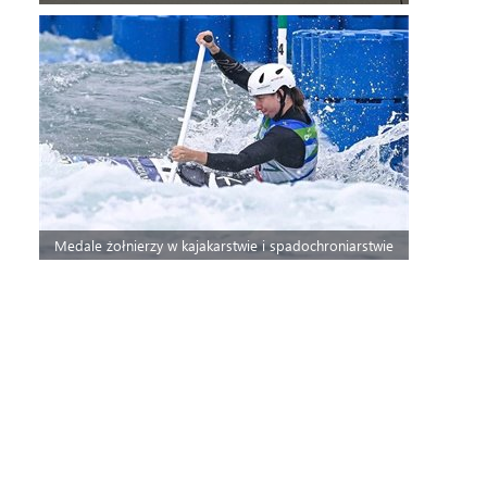
Medale żołnierzy w kajakarstwie i spadochroniarstwie