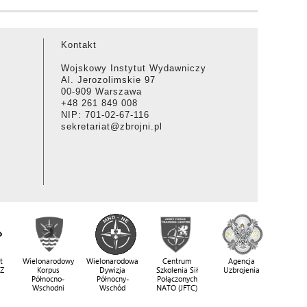
Kontakt
Wojskowy Instytut Wydawniczy
Al. Jerozolimskie 97
00-909 Warszawa
+48 261 849 008
NIP: 701-02-67-116
sekretariat@zbrojni.pl
t
Wielonarodowy
Wielonarodowa
Centrum
Agencja
SZ
Korpus
Dywizja
Szkolenia Sił
Uzbrojenia
Północno-
Północny-
Połączonych
Wschodni
Wschód
NATO (JFTC)