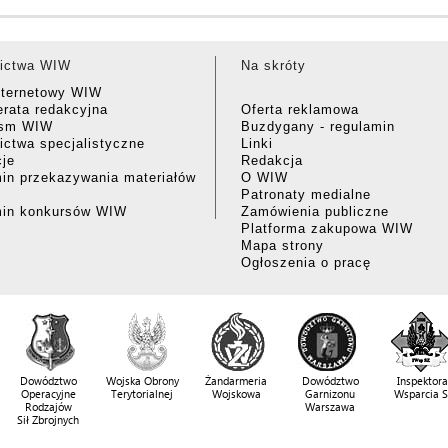
ictwa WIW
Na skróty
nternetowy WIW
rata redakcyjna
Oferta reklamowa
ism WIW
Buzdygany - regulamin
ctwa specjalistyczne
Linki
cje
Redakcja
in przekazywania materiałów
O WIW
Patronaty medialne
min konkursów WIW
Zamówienia publiczne
Platforma zakupowa WIW
Mapa strony
Ogłoszenia o pracę
Dowództwo
Wojska Obrony
Żandarmeria
Dowództwo
Inspektora
Operacyjne
Terytorialnej
Wojskowa
Garnizonu
Wsparcia 
Rodzajów
Warszawa
Sił Zbrojnych