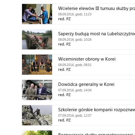
Wcielenie elewów III turnusu służby 
08.09.2016, godz. 11:23
red. PZ
Saperzy budują most na Lubelszczyźni
08.09.2016, godz. 10:26
red. PZ
Wiceminister obrony w Korei
08.09.2016, godz. 08:51
red. PZ
Dowódca generalny w Korei
07.09.2016, godz. 14:34
red. PZ
Szkolenie górskie kompanii rozpozna
07.09.2016, godz. 12:37
red. PZ
Rozpoczęcie służby przygotowawczej