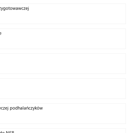
przygotowawczej
e
wczej podhalańczyków
 do NSR