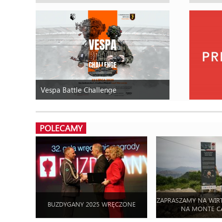
Vespa Battle Challenge
POLECAMY
ZAPRASZAMY NA WIR
BUZDYGANY 2025 WRĘCZONE
NA MONTE C