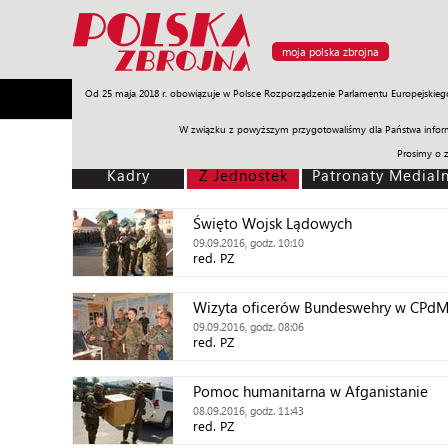
moja polska zbrojna
Od 25 maja 2018 r. obowiązuje w Polsce Rozporządzenie Parlamentu Europejskieg
Armia
Poligon
Sprzęt
Misje
Polityka
Prawo
W związku z powyższym przygotowaliśmy dla Państwa inform
Prosimy o 
Kadry
Z Jednostek
Patronaty Medial
Święto Wojsk Lądowych
09.09.2016, godz. 10:10
red. PZ
Wizyta oficerów Bundeswehry w CPd
09.09.2016, godz. 08:06
red. PZ
Pomoc humanitarna w Afganistanie
08.09.2016, godz. 11:43
red. PZ