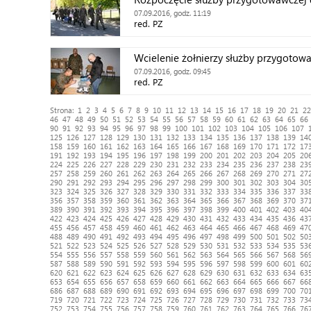
07.09.2016, godz. 11:19
red. PZ
Wcielenie żołnierzy służby przygotowa
07.09.2016, godz. 09:45
red. PZ
Strona:
1
2
3
4
5
6
7
8
9
10
11
12
13
14
15
16
17
18
19
20
21
22
46
47
48
49
50
51
52
53
54
55
56
57
58
59
60
61
62
63
64
65
66
90
91
92
93
94
95
96
97
98
99
100
101
102
103
104
105
106
107
125
126
127
128
129
130
131
132
133
134
135
136
137
138
139
14
158
159
160
161
162
163
164
165
166
167
168
169
170
171
172
17
191
192
193
194
195
196
197
198
199
200
201
202
203
204
205
20
224
225
226
227
228
229
230
231
232
233
234
235
236
237
238
23
257
258
259
260
261
262
263
264
265
266
267
268
269
270
271
27
290
291
292
293
294
295
296
297
298
299
300
301
302
303
304
30
323
324
325
326
327
328
329
330
331
332
333
334
335
336
337
33
356
357
358
359
360
361
362
363
364
365
366
367
368
369
370
37
389
390
391
392
393
394
395
396
397
398
399
400
401
402
403
40
422
423
424
425
426
427
428
429
430
431
432
433
434
435
436
43
455
456
457
458
459
460
461
462
463
464
465
466
467
468
469
47
488
489
490
491
492
493
494
495
496
497
498
499
500
501
502
50
521
522
523
524
525
526
527
528
529
530
531
532
533
534
535
53
554
555
556
557
558
559
560
561
562
563
564
565
566
567
568
56
587
588
589
590
591
592
593
594
595
596
597
598
599
600
601
60
620
621
622
623
624
625
626
627
628
629
630
631
632
633
634
63
653
654
655
656
657
658
659
660
661
662
663
664
665
666
667
66
686
687
688
689
690
691
692
693
694
695
696
697
698
699
700
70
719
720
721
722
723
724
725
726
727
728
729
730
731
732
733
73
752
753
754
755
756
757
758
759
760
761
762
763
764
765
766
76