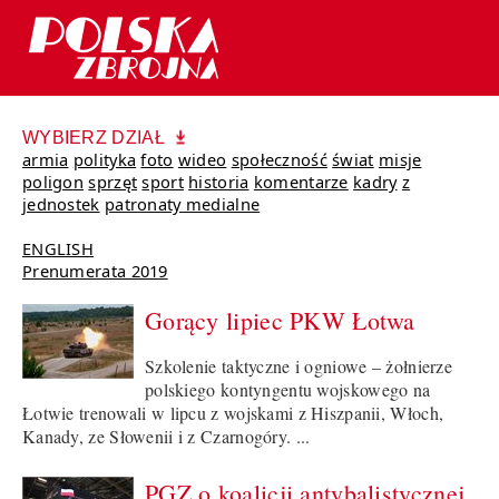
WYBIERZ DZIAŁ
armia
polityka
foto
wideo
społeczność
świat
misje
poligon
sprzęt
sport
historia
komentarze
kadry
z
jednostek
patronaty medialne
ENGLISH
Prenumerata 2019
Gorący lipiec PKW Łotwa
Szkolenie taktyczne i ogniowe – żołnierze
polskiego kontyngentu wojskowego na
Łotwie trenowali w lipcu z wojskami z Hiszpanii, Włoch,
Kanady, ze Słowenii i z Czarnogóry. ...
PGZ o koalicji antybalistycznej