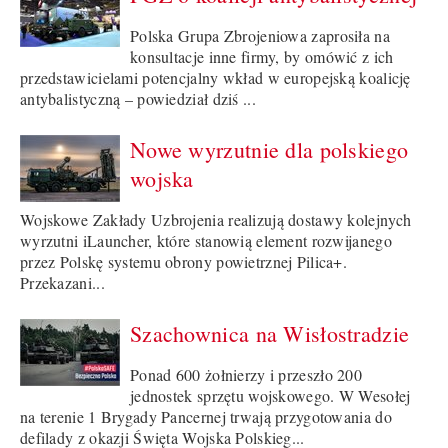
Polska Grupa Zbrojeniowa zaprosiła na
konsultacje inne firmy, by omówić z ich
przedstawicielami potencjalny wkład w europejską koalicję
antybalistyczną – powiedział dziś ...
Nowe wyrzutnie dla polskiego
wojska
Wojskowe Zakłady Uzbrojenia realizują dostawy kolejnych
wyrzutni iLauncher, które stanowią element rozwijanego
przez Polskę systemu obrony powietrznej Pilica+.
Przekazani...
Szachownica na Wisłostradzie
Ponad 600 żołnierzy i przeszło 200
jednostek sprzętu wojskowego. W Wesołej
na terenie 1 Brygady Pancernej trwają przygotowania do
defilady z okazji Święta Wojska Polskieg...