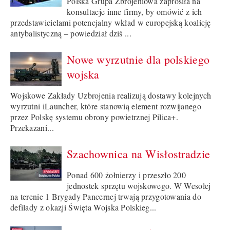
Polska Grupa Zbrojeniowa zaprosiła na
konsultacje inne firmy, by omówić z ich
przedstawicielami potencjalny wkład w europejską koalicję
antybalistyczną – powiedział dziś ...
Nowe wyrzutnie dla polskiego
wojska
Wojskowe Zakłady Uzbrojenia realizują dostawy kolejnych
wyrzutni iLauncher, które stanowią element rozwijanego
przez Polskę systemu obrony powietrznej Pilica+.
Przekazani...
Szachownica na Wisłostradzie
Ponad 600 żołnierzy i przeszło 200
jednostek sprzętu wojskowego. W Wesołej
na terenie 1 Brygady Pancernej trwają przygotowania do
defilady z okazji Święta Wojska Polskieg...