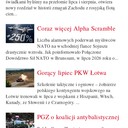
świadkami byliśmy na przełomie lipca i sierpnia, otwiera
nowy rozdział w historii zmagań Zachodu z rosyjską flotą
cien...
Coraz więcej Alpha Scramble
Liczba alarmowych poderwań myśliwców
NATO na wschodniej flance Sojuszu
drastycznie wzrosła. Jak poinformowało Połączone
Dowództwo Sił NATO w Brunssum, w lipcu 2026 roku o...
Gorący lipiec PKW Łotwa
Szkolenie taktyczne i ogniowe – żołnierze
polskiego kontyngentu wojskowego na
Łotwie trenowali w lipcu z wojskami z Hiszpanii, Włoch,
Kanady, ze Słowenii i z Czarnogóry. ...
PGZ o koalicji antybalistycznej