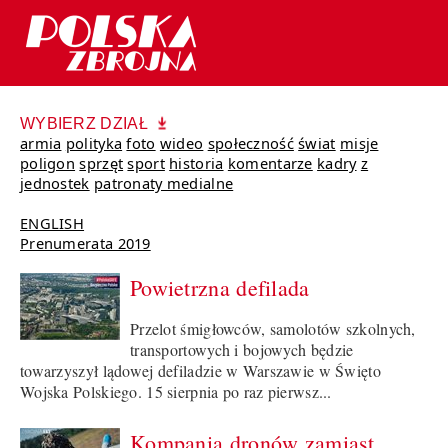
WYBIERZ DZIAŁ
armia
polityka
foto
wideo
społeczność
świat
misje
poligon
sprzęt
sport
historia
komentarze
kadry
z
jednostek
patronaty medialne
ENGLISH
Prenumerata 2019
Powietrzna defilada
Przelot śmigłowców, samolotów szkolnych,
transportowych i bojowych będzie
towarzyszył lądowej defiladzie w Warszawie w Święto
Wojska Polskiego. 15 sierpnia po raz pierwsz...
Kompania dronów zamiast