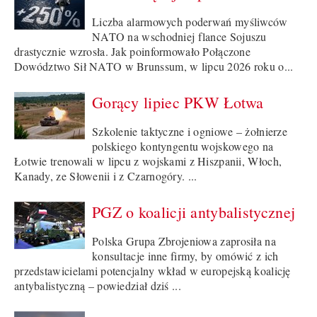
Liczba alarmowych poderwań myśliwców
NATO na wschodniej flance Sojuszu
drastycznie wzrosła. Jak poinformowało Połączone
Dowództwo Sił NATO w Brunssum, w lipcu 2026 roku o...
Gorący lipiec PKW Łotwa
Szkolenie taktyczne i ogniowe – żołnierze
polskiego kontyngentu wojskowego na
Łotwie trenowali w lipcu z wojskami z Hiszpanii, Włoch,
Kanady, ze Słowenii i z Czarnogóry. ...
PGZ o koalicji antybalistycznej
Polska Grupa Zbrojeniowa zaprosiła na
konsultacje inne firmy, by omówić z ich
przedstawicielami potencjalny wkład w europejską koalicję
antybalistyczną – powiedział dziś ...