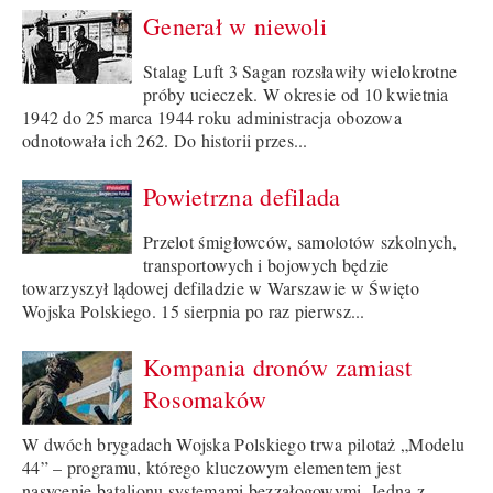
Generał w niewoli
Stalag Luft 3 Sagan rozsławiły wielokrotne
próby ucieczek. W okresie od 10 kwietnia
1942 do 25 marca 1944 roku administracja obozowa
odnotowała ich 262. Do historii przes...
Powietrzna defilada
Przelot śmigłowców, samolotów szkolnych,
transportowych i bojowych będzie
towarzyszył lądowej defiladzie w Warszawie w Święto
Wojska Polskiego. 15 sierpnia po raz pierwsz...
Kompania dronów zamiast
Rosomaków
W dwóch brygadach Wojska Polskiego trwa pilotaż „Modelu
44” – programu, którego kluczowym elementem jest
nasycenie batalionu systemami bezzałogowymi. Jedną z