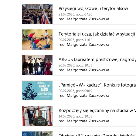
Przysięgi wojskowe u terytorialsów
21.07.2026, godz. 07:26
red. Małgorzata Żuczkowska
Terytorialsi uczą, jak działać w sytuacj
20.07.2026, godz. 11:12
red. Małgorzata Żuczkowska
ARGUS laureatem prestiżowej nagrody
20.07.2026, godz. 10:33
red. Małgorzata Żuczkowska
„Pamięć «W» kadrze”. Konkurs fotograf
20.07.2026, godz. 09:19
red. Małgorzata Żuczkowska
Rozpoczęły się egzaminy na studia w
14.07.2026, godz. 10:33
red. Małgorzata Żuczkowska
Obchody 83. rocznicy Zbrodni Wołyński