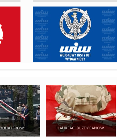
 BOHATERÓW
LAUREACI BUZDYGANÓW