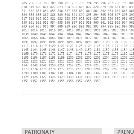
785
786
787
788
789
790
791
792
793
794
795
796
797
798
799
80
818
819
820
821
822
823
824
825
826
827
828
829
830
831
832
83
851
852
853
854
855
856
857
858
859
860
861
862
863
864
865
86
884
885
886
887
888
889
890
891
892
893
894
895
896
897
898
89
917
918
919
920
921
922
923
924
925
926
927
928
929
930
931
93
950
951
952
953
954
955
956
957
958
959
960
961
962
963
964
96
983
984
985
986
987
988
989
990
991
992
993
994
995
996
997
99
1013
1014
1015
1016
1017
1018
1019
1020
1021
1022
1023
1024
10
1039
1040
1041
1042
1043
1044
1045
1046
1047
1048
1049
1050
10
1065
1066
1067
1068
1069
1070
1071
1072
1073
1074
1075
1076
10
1091
1092
1093
1094
1095
1096
1097
1098
1099
1100
1101
1102
11
1117
1118
1119
1120
1121
1122
1123
1124
1125
1126
1127
1128
11
1143
1144
1145
1146
1147
1148
1149
1150
1151
1152
1153
1154
11
1169
1170
1171
1172
1173
1174
1175
1176
1177
1178
1179
1180
11
1195
1196
1197
1198
1199
1200
1201
1202
1203
1204
1205
1206
12
1221
1222
1223
1224
1225
1226
1227
1228
1229
1230
1231
1232
12
1247
1248
1249
1250
1251
1252
1253
1254
1255
1256
1257
1258
12
1273
1274
1275
1276
1277
1278
1279
1280
1281
1282
1283
1284
12
1299
1300
1301
1302
1303
1304
1305
1306
1307
1308
1309
1310
13
1325
1326
1327
1328
1329
1330
1331
1332
1333
1334
1335
1336
13
1351
1352
1353
1354
1355
1356
1357
1358
1359
PATRONATY
PREN