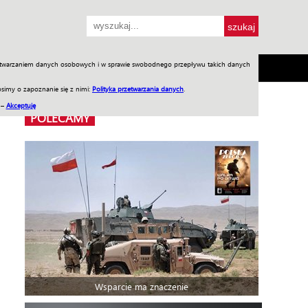
przetwarzaniem danych osobowych i w sprawie swobodnego przepływu takich danych
SH
SKLEP
Jednodniówki
Praca w WIW
simy o zapoznanie się z nimi:
Polityka przetwarzania danych
.
 –
Akceptuję
POLECAMY
Wsparcie ma znaczenie