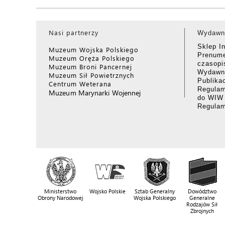
Nasi partnerzy
Wydawn
Sklep I
Muzeum Wojska Polskiego
Prenume
Muzeum Oręża Polskiego
czasop
Muzeum Broni Pancernej
Wydawni
Muzeum Sił Powietrznych
Publika
Centrum Weterana
Regulam
Muzeum Marynarki Wojennej
do WIW
Regula
Ministerstwo
Wojsko Polskie
Sztab Generalny
Dowództwo
Obrony Narodowej
Wojska Polskiego
Generalne
Rodzajów Sił
Zbrojnych