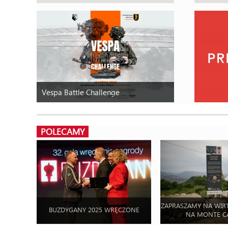
Vespa Battle Challenge
POLECAMY
ZAPRASZAMY NA WIR
BUZDYGANY 2025 WRĘCZONE
NA MONTE C