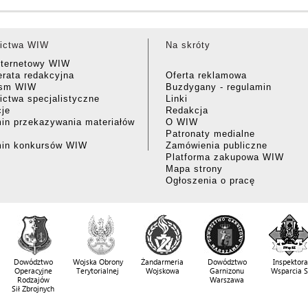
ictwa WIW
Na skróty
nternetowy WIW
rata redakcyjna
Oferta reklamowa
ism WIW
Buzdygany - regulamin
ctwa specjalistyczne
Linki
cje
Redakcja
in przekazywania materiałów
O WIW
Patronaty medialne
min konkursów WIW
Zamówienia publiczne
Platforma zakupowa WIW
Mapa strony
Ogłoszenia o pracę
Dowództwo
Wojska Obrony
Żandarmeria
Dowództwo
Inspektora
Operacyjne
Terytorialnej
Wojskowa
Garnizonu
Wsparcia 
Rodzajów
Warszawa
Sił Zbrojnych