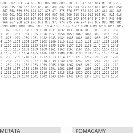
0
801
802
803
804
805
806
807
808
809
810
811
812
813
814
815
816
817
3
834
835
836
837
838
839
840
841
842
843
844
845
846
847
848
849
850
6
867
868
869
870
871
872
873
874
875
876
877
878
879
880
881
882
883
9
900
901
902
903
904
905
906
907
908
909
910
911
912
913
914
915
916
2
933
934
935
936
937
938
939
940
941
942
943
944
945
946
947
948
949
5
966
967
968
969
970
971
972
973
974
975
976
977
978
979
980
981
982
8
999
1000
1001
1002
1003
1004
1005
1006
1007
1008
1009
1010
1011
1012
25
1026
1027
1028
1029
1030
1031
1032
1033
1034
1035
1036
1037
1038
51
1052
1053
1054
1055
1056
1057
1058
1059
1060
1061
1062
1063
1064
77
1078
1079
1080
1081
1082
1083
1084
1085
1086
1087
1088
1089
1090
03
1104
1105
1106
1107
1108
1109
1110
1111
1112
1113
1114
1115
1116
29
1130
1131
1132
1133
1134
1135
1136
1137
1138
1139
1140
1141
1142
55
1156
1157
1158
1159
1160
1161
1162
1163
1164
1165
1166
1167
1168
81
1182
1183
1184
1185
1186
1187
1188
1189
1190
1191
1192
1193
1194
07
1208
1209
1210
1211
1212
1213
1214
1215
1216
1217
1218
1219
1220
33
1234
1235
1236
1237
1238
1239
1240
1241
1242
1243
1244
1245
1246
59
1260
1261
1262
1263
1264
1265
1266
1267
1268
1269
1270
1271
1272
85
1286
1287
1288
1289
1290
1291
1292
1293
1294
1295
1296
1297
1298
11
1312
1313
1314
1315
1316
1317
1318
1319
1320
1321
1322
1323
1324
37
1338
1339
1340
1341
1342
1343
1344
1345
1346
1347
1348
1349
1350
UMERATA
POMAGAMY