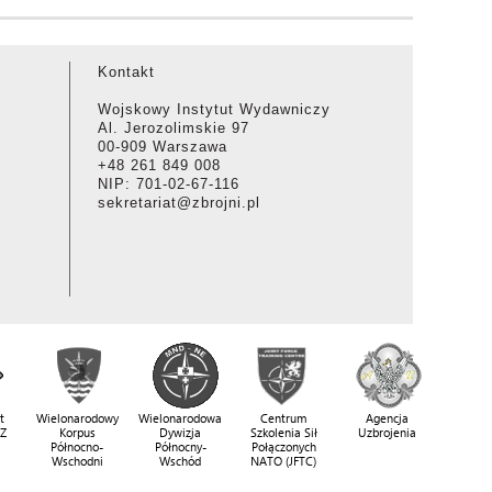
Kontakt
Wojskowy Instytut Wydawniczy
Al. Jerozolimskie 97
00-909 Warszawa
+48 261 849 008
NIP: 701-02-67-116
sekretariat@zbrojni.pl
t
Wielonarodowy
Wielonarodowa
Centrum
Agencja
SZ
Korpus
Dywizja
Szkolenia Sił
Uzbrojenia
Północno-
Północny-
Połączonych
Wschodni
Wschód
NATO (JFTC)