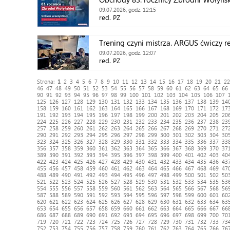
09.07.2026, godz. 12:15
red. PZ
Trening czyni mistrza. ARGUS ćwiczy 
09.07.2026, godz. 12:07
red. PZ
Strona:
1
2
3
4
5
6
7
8
9
10
11
12
13
14
15
16
17
18
19
20
21
22
46
47
48
49
50
51
52
53
54
55
56
57
58
59
60
61
62
63
64
65
66
90
91
92
93
94
95
96
97
98
99
100
101
102
103
104
105
106
107
125
126
127
128
129
130
131
132
133
134
135
136
137
138
139
14
158
159
160
161
162
163
164
165
166
167
168
169
170
171
172
17
191
192
193
194
195
196
197
198
199
200
201
202
203
204
205
20
224
225
226
227
228
229
230
231
232
233
234
235
236
237
238
23
257
258
259
260
261
262
263
264
265
266
267
268
269
270
271
27
290
291
292
293
294
295
296
297
298
299
300
301
302
303
304
30
323
324
325
326
327
328
329
330
331
332
333
334
335
336
337
33
356
357
358
359
360
361
362
363
364
365
366
367
368
369
370
37
389
390
391
392
393
394
395
396
397
398
399
400
401
402
403
40
422
423
424
425
426
427
428
429
430
431
432
433
434
435
436
43
455
456
457
458
459
460
461
462
463
464
465
466
467
468
469
47
488
489
490
491
492
493
494
495
496
497
498
499
500
501
502
50
521
522
523
524
525
526
527
528
529
530
531
532
533
534
535
53
554
555
556
557
558
559
560
561
562
563
564
565
566
567
568
56
587
588
589
590
591
592
593
594
595
596
597
598
599
600
601
60
620
621
622
623
624
625
626
627
628
629
630
631
632
633
634
63
653
654
655
656
657
658
659
660
661
662
663
664
665
666
667
66
686
687
688
689
690
691
692
693
694
695
696
697
698
699
700
70
719
720
721
722
723
724
725
726
727
728
729
730
731
732
733
73
752
753
754
755
756
757
758
759
760
761
762
763
764
765
766
76