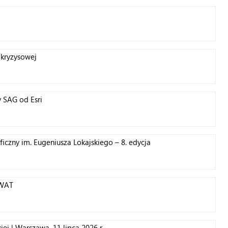
i kryzysowej
 SAG od Esri
iczny im. Eugeniusza Lokajskiego – 8. edycja
 WAT
ej | Warszawa, 11 lipca 2026 r.