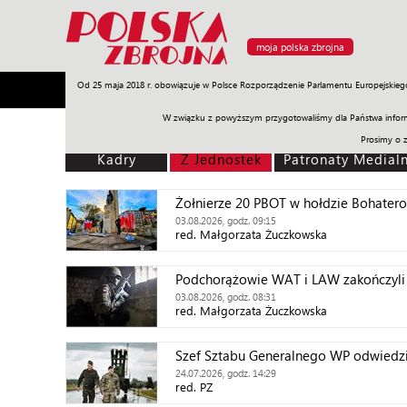
moja polska zbrojna
Od 25 maja 2018 r. obowiązuje w Polsce Rozporządzenie Parlamentu Europejskieg
Armia
Poligon
Sprzęt
Misje
Polityka
Prawo
W związku z powyższym przygotowaliśmy dla Państwa inform
Prosimy o 
Kadry
Z Jednostek
Patronaty Medial
Żołnierze 20 PBOT w hołdzie Bohate
03.08.2026, godz. 09:15
red. Małgorzata Żuczkowska
Podchorążowie WAT i LAW zakończyli
03.08.2026, godz. 08:31
red. Małgorzata Żuczkowska
Szef Sztabu Generalnego WP odwiedzi
24.07.2026, godz. 14:29
red. PZ