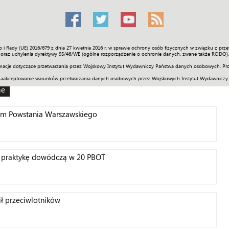
o i Rady (UE) 2016/679 z dnia 27 kwietnia 2016 r. w sprawie ochrony osób fizycznych w związku z 
Świat
Społeczność
Sport
Historia
Galerie
Wideo
ENGLI
oraz uchylenia dyrektywy 95/46/WE (ogólne rozporządzenie o ochronie danych, zwane także RODO).
acje dotyczące przetwarzania przez Wojskowy Instytut Wydawniczy Państwa danych osobowych. Pro
zaakceptowanie warunków przetwarzania danych osobowych przez Wojskowych Instytut Wydawniczy
ne
rom Powstania Warszawskiego
 praktykę dowódczą w 20 PBOT
ł przeciwlotników