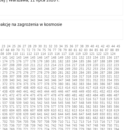
reakcję na zagrożenia w kosmosie
23
24
25
26
27
28
29
30
31
32
33
34
35
36
37
38
39
40
41
42
43
44
45
67
68
69
70
71
72
73
74
75
76
77
78
79
80
81
82
83
84
85
86
87
88
89
108
109
110
111
112
113
114
115
116
117
118
119
120
121
122
123
124
0
141
142
143
144
145
146
147
148
149
150
151
152
153
154
155
156
157
3
174
175
176
177
178
179
180
181
182
183
184
185
186
187
188
189
190
6
207
208
209
210
211
212
213
214
215
216
217
218
219
220
221
222
223
9
240
241
242
243
244
245
246
247
248
249
250
251
252
253
254
255
256
2
273
274
275
276
277
278
279
280
281
282
283
284
285
286
287
288
289
5
306
307
308
309
310
311
312
313
314
315
316
317
318
319
320
321
322
8
339
340
341
342
343
344
345
346
347
348
349
350
351
352
353
354
355
1
372
373
374
375
376
377
378
379
380
381
382
383
384
385
386
387
388
4
405
406
407
408
409
410
411
412
413
414
415
416
417
418
419
420
421
7
438
439
440
441
442
443
444
445
446
447
448
449
450
451
452
453
454
0
471
472
473
474
475
476
477
478
479
480
481
482
483
484
485
486
487
3
504
505
506
507
508
509
510
511
512
513
514
515
516
517
518
519
520
6
537
538
539
540
541
542
543
544
545
546
547
548
549
550
551
552
553
9
570
571
572
573
574
575
576
577
578
579
580
581
582
583
584
585
586
2
603
604
605
606
607
608
609
610
611
612
613
614
615
616
617
618
619
5
636
637
638
639
640
641
642
643
644
645
646
647
648
649
650
651
652
8
669
670
671
672
673
674
675
676
677
678
679
680
681
682
683
684
685
1
702
703
704
705
706
707
708
709
710
711
712
713
714
715
716
717
718
4
735
736
737
738
739
740
741
742
743
744
745
746
747
748
749
750
751
7
768
769
770
771
772
773
774
775
776
777
778
779
780
781
782
783
784