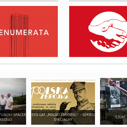
TUALNY SPACER
STO LAT „POLSKI ZBROJNEJ” - SERWIS
SZLAK
ASSINO
SPECJALNY