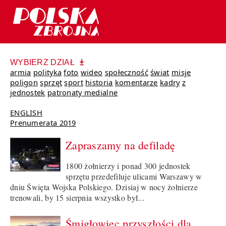
WYBIERZ DZIAŁ
armia
polityka
foto
wideo
społeczność
świat
misje
poligon
sprzęt
sport
historia
komentarze
kadry
z
jednostek
patronaty medialne
ENGLISH
Prenumerata 2019
Zapraszamy na defiladę
1800 żołnierzy i ponad 300 jednostek
sprzętu przedefiluje ulicami Warszawy w
dniu Święta Wojska Polskiego. Dzisiaj w nocy żołnierze
trenowali, by 15 sierpnia wszystko był...
Śmigłowiec przyszłości dla