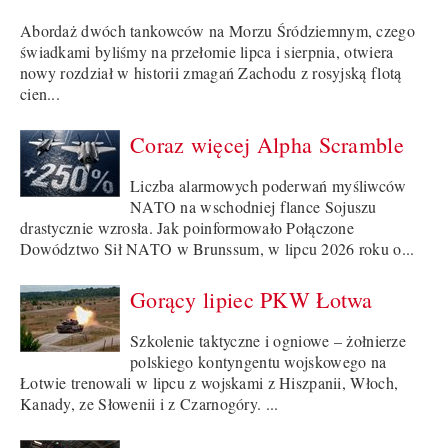
Abordaż dwóch tankowców na Morzu Śródziemnym, czego
świadkami byliśmy na przełomie lipca i sierpnia, otwiera
nowy rozdział w historii zmagań Zachodu z rosyjską flotą
cien...
Coraz więcej Alpha Scramble
Liczba alarmowych poderwań myśliwców
NATO na wschodniej flance Sojuszu
drastycznie wzrosła. Jak poinformowało Połączone
Dowództwo Sił NATO w Brunssum, w lipcu 2026 roku o...
Gorący lipiec PKW Łotwa
Szkolenie taktyczne i ogniowe – żołnierze
polskiego kontyngentu wojskowego na
Łotwie trenowali w lipcu z wojskami z Hiszpanii, Włoch,
Kanady, ze Słowenii i z Czarnogóry. ...