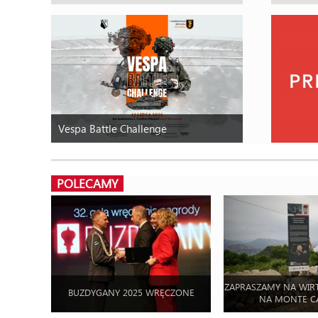
Vespa Battle Challenge
POLECAMY
ZAPRASZAMY NA WIR
BUZDYGANY 2025 WRĘCZONE
NA MONTE C