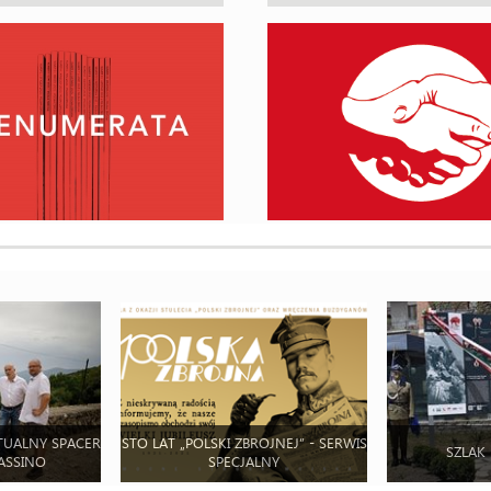
TUALNY SPACER
STO LAT „POLSKI ZBROJNEJ” - SERWIS
SZLAK
ASSINO
SPECJALNY