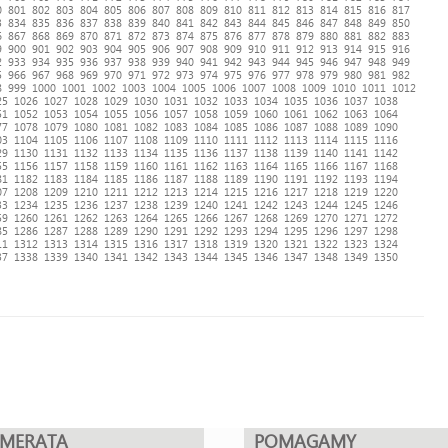
0
801
802
803
804
805
806
807
808
809
810
811
812
813
814
815
816
817
3
834
835
836
837
838
839
840
841
842
843
844
845
846
847
848
849
850
6
867
868
869
870
871
872
873
874
875
876
877
878
879
880
881
882
883
9
900
901
902
903
904
905
906
907
908
909
910
911
912
913
914
915
916
2
933
934
935
936
937
938
939
940
941
942
943
944
945
946
947
948
949
5
966
967
968
969
970
971
972
973
974
975
976
977
978
979
980
981
982
8
999
1000
1001
1002
1003
1004
1005
1006
1007
1008
1009
1010
1011
1012
25
1026
1027
1028
1029
1030
1031
1032
1033
1034
1035
1036
1037
1038
51
1052
1053
1054
1055
1056
1057
1058
1059
1060
1061
1062
1063
1064
77
1078
1079
1080
1081
1082
1083
1084
1085
1086
1087
1088
1089
1090
03
1104
1105
1106
1107
1108
1109
1110
1111
1112
1113
1114
1115
1116
29
1130
1131
1132
1133
1134
1135
1136
1137
1138
1139
1140
1141
1142
55
1156
1157
1158
1159
1160
1161
1162
1163
1164
1165
1166
1167
1168
81
1182
1183
1184
1185
1186
1187
1188
1189
1190
1191
1192
1193
1194
07
1208
1209
1210
1211
1212
1213
1214
1215
1216
1217
1218
1219
1220
33
1234
1235
1236
1237
1238
1239
1240
1241
1242
1243
1244
1245
1246
59
1260
1261
1262
1263
1264
1265
1266
1267
1268
1269
1270
1271
1272
85
1286
1287
1288
1289
1290
1291
1292
1293
1294
1295
1296
1297
1298
11
1312
1313
1314
1315
1316
1317
1318
1319
1320
1321
1322
1323
1324
37
1338
1339
1340
1341
1342
1343
1344
1345
1346
1347
1348
1349
1350
UMERATA
POMAGAMY