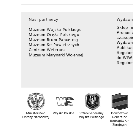
Nasi partnerzy
Wydawn
Sklep I
Muzeum Wojska Polskiego
Prenume
Muzeum Oręża Polskiego
czasop
Muzeum Broni Pancernej
Wydawni
Muzeum Sił Powietrznych
Publika
Centrum Weterana
Regulam
Muzeum Marynarki Wojennej
do WIW
Regula
Ministerstwo
Wojsko Polskie
Sztab Generalny
Dowództwo
Obrony Narodowej
Wojska Polskiego
Generalne
Rodzajów Sił
Zbrojnych