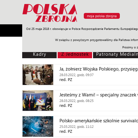
moja polska zbrojna
Od 25 maja 2018 r. obowiązuje w Polsce Rozporządzenie Parlamentu Europejskieg
Armia
Poligon
Sprzęt
Misje
Polityka
Prawo
W związku z powyższym przygotowaliśmy dla Państwa inform
Prosimy o 
Kadry
Z Jednostek
Patronaty Medial
Ja, żołnierz Wojska Polskiego, przysię
28.03.2022, godz. 09:37
red. PZ
Jesteśmy z Wami! – specjalny znaczek
28.03.2022, godz. 08:25
red. PZ
Polsko-amerykańskie szkolnie surviva
25.03.2022, godz. 11:12
red. PZ