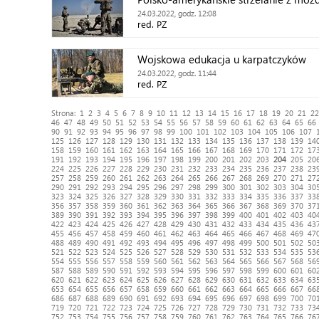
24.03.2022, godz. 12:08
red. PZ
Wojskowa edukacja u karpatczyków
24.03.2022, godz. 11:44
red. PZ
Strona:
1
2
3
4
5
6
7
8
9
10
11
12
13
14
15
16
17
18
19
20
21
22
46
47
48
49
50
51
52
53
54
55
56
57
58
59
60
61
62
63
64
65
66
90
91
92
93
94
95
96
97
98
99
100
101
102
103
104
105
106
107
125
126
127
128
129
130
131
132
133
134
135
136
137
138
139
14
158
159
160
161
162
163
164
165
166
167
168
169
170
171
172
17
191
192
193
194
195
196
197
198
199
200
201
202
203
204
205
20
224
225
226
227
228
229
230
231
232
233
234
235
236
237
238
23
257
258
259
260
261
262
263
264
265
266
267
268
269
270
271
27
290
291
292
293
294
295
296
297
298
299
300
301
302
303
304
30
323
324
325
326
327
328
329
330
331
332
333
334
335
336
337
33
356
357
358
359
360
361
362
363
364
365
366
367
368
369
370
37
389
390
391
392
393
394
395
396
397
398
399
400
401
402
403
40
422
423
424
425
426
427
428
429
430
431
432
433
434
435
436
43
455
456
457
458
459
460
461
462
463
464
465
466
467
468
469
47
488
489
490
491
492
493
494
495
496
497
498
499
500
501
502
50
521
522
523
524
525
526
527
528
529
530
531
532
533
534
535
53
554
555
556
557
558
559
560
561
562
563
564
565
566
567
568
56
587
588
589
590
591
592
593
594
595
596
597
598
599
600
601
60
620
621
622
623
624
625
626
627
628
629
630
631
632
633
634
63
653
654
655
656
657
658
659
660
661
662
663
664
665
666
667
66
686
687
688
689
690
691
692
693
694
695
696
697
698
699
700
70
719
720
721
722
723
724
725
726
727
728
729
730
731
732
733
73
752
753
754
755
756
757
758
759
760
761
762
763
764
765
766
76