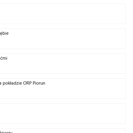
ębie
ećmi
 pokładzie ORP Piorun
zierzy