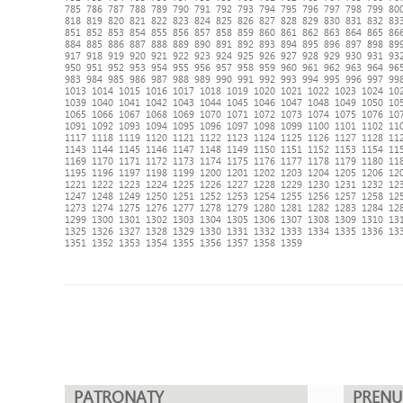
785
786
787
788
789
790
791
792
793
794
795
796
797
798
799
80
818
819
820
821
822
823
824
825
826
827
828
829
830
831
832
83
851
852
853
854
855
856
857
858
859
860
861
862
863
864
865
86
884
885
886
887
888
889
890
891
892
893
894
895
896
897
898
89
917
918
919
920
921
922
923
924
925
926
927
928
929
930
931
93
950
951
952
953
954
955
956
957
958
959
960
961
962
963
964
96
983
984
985
986
987
988
989
990
991
992
993
994
995
996
997
99
1013
1014
1015
1016
1017
1018
1019
1020
1021
1022
1023
1024
10
1039
1040
1041
1042
1043
1044
1045
1046
1047
1048
1049
1050
10
1065
1066
1067
1068
1069
1070
1071
1072
1073
1074
1075
1076
10
1091
1092
1093
1094
1095
1096
1097
1098
1099
1100
1101
1102
11
1117
1118
1119
1120
1121
1122
1123
1124
1125
1126
1127
1128
11
1143
1144
1145
1146
1147
1148
1149
1150
1151
1152
1153
1154
11
1169
1170
1171
1172
1173
1174
1175
1176
1177
1178
1179
1180
11
1195
1196
1197
1198
1199
1200
1201
1202
1203
1204
1205
1206
12
1221
1222
1223
1224
1225
1226
1227
1228
1229
1230
1231
1232
12
1247
1248
1249
1250
1251
1252
1253
1254
1255
1256
1257
1258
12
1273
1274
1275
1276
1277
1278
1279
1280
1281
1282
1283
1284
12
1299
1300
1301
1302
1303
1304
1305
1306
1307
1308
1309
1310
13
1325
1326
1327
1328
1329
1330
1331
1332
1333
1334
1335
1336
13
1351
1352
1353
1354
1355
1356
1357
1358
1359
PATRONATY
PREN