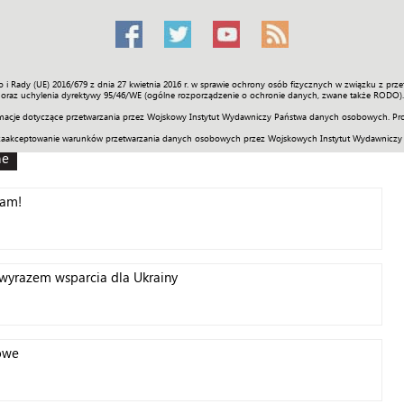
o i Rady (UE) 2016/679 z dnia 27 kwietnia 2016 r. w sprawie ochrony osób fizycznych w związku z 
Świat
Społeczność
Sport
Historia
Galerie
Wideo
ENGLI
oraz uchylenia dyrektywy 95/46/WE (ogólne rozporządzenie o ochronie danych, zwane także RODO).
acje dotyczące przetwarzania przez Wojskowy Instytut Wydawniczy Państwa danych osobowych. Pro
zaakceptowanie warunków przetwarzania danych osobowych przez Wojskowych Instytut Wydawniczy
ne
gam!
 wyrazem wsparcia dla Ukrainy
lowe