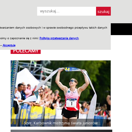
przetwarzaniem danych osobowych i w sprawie swobodnego przepływu takich danych
SH
SKLEP
Jednodniówki
Praca w WIW
simy o zapoznanie się z nimi:
Polityka przetwarzania danych
.
 –
Akceptuję
POLECAMY
Szer. Karbownik mistrzynią świata juniorów