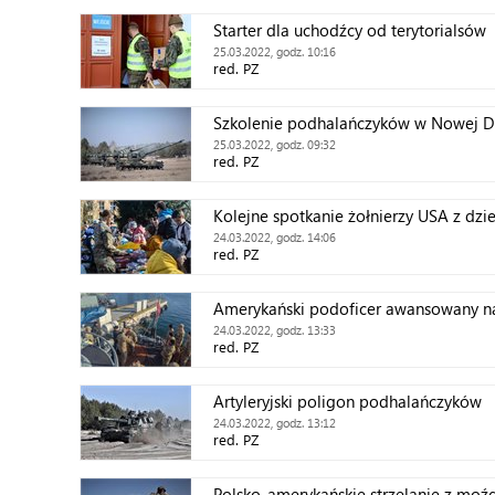
Starter dla uchodźcy od terytorialsów
25.03.2022, godz. 10:16
red. PZ
Szkolenie podhalańczyków w Nowej D
25.03.2022, godz. 09:32
red. PZ
Kolejne spotkanie żołnierzy USA z dzi
24.03.2022, godz. 14:06
red. PZ
Amerykański podoficer awansowany na
24.03.2022, godz. 13:33
red. PZ
Artyleryjski poligon podhalańczyków
24.03.2022, godz. 13:12
red. PZ
Polsko-amerykańskie strzelanie z moźd