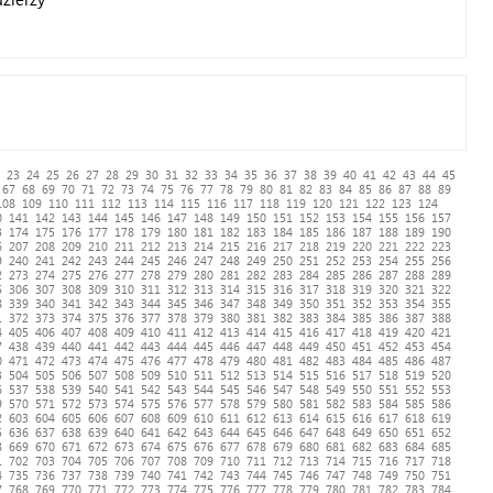
23
24
25
26
27
28
29
30
31
32
33
34
35
36
37
38
39
40
41
42
43
44
45
67
68
69
70
71
72
73
74
75
76
77
78
79
80
81
82
83
84
85
86
87
88
89
108
109
110
111
112
113
114
115
116
117
118
119
120
121
122
123
124
0
141
142
143
144
145
146
147
148
149
150
151
152
153
154
155
156
157
3
174
175
176
177
178
179
180
181
182
183
184
185
186
187
188
189
190
6
207
208
209
210
211
212
213
214
215
216
217
218
219
220
221
222
223
9
240
241
242
243
244
245
246
247
248
249
250
251
252
253
254
255
256
2
273
274
275
276
277
278
279
280
281
282
283
284
285
286
287
288
289
5
306
307
308
309
310
311
312
313
314
315
316
317
318
319
320
321
322
8
339
340
341
342
343
344
345
346
347
348
349
350
351
352
353
354
355
1
372
373
374
375
376
377
378
379
380
381
382
383
384
385
386
387
388
4
405
406
407
408
409
410
411
412
413
414
415
416
417
418
419
420
421
7
438
439
440
441
442
443
444
445
446
447
448
449
450
451
452
453
454
0
471
472
473
474
475
476
477
478
479
480
481
482
483
484
485
486
487
3
504
505
506
507
508
509
510
511
512
513
514
515
516
517
518
519
520
6
537
538
539
540
541
542
543
544
545
546
547
548
549
550
551
552
553
9
570
571
572
573
574
575
576
577
578
579
580
581
582
583
584
585
586
2
603
604
605
606
607
608
609
610
611
612
613
614
615
616
617
618
619
5
636
637
638
639
640
641
642
643
644
645
646
647
648
649
650
651
652
8
669
670
671
672
673
674
675
676
677
678
679
680
681
682
683
684
685
1
702
703
704
705
706
707
708
709
710
711
712
713
714
715
716
717
718
4
735
736
737
738
739
740
741
742
743
744
745
746
747
748
749
750
751
7
768
769
770
771
772
773
774
775
776
777
778
779
780
781
782
783
784