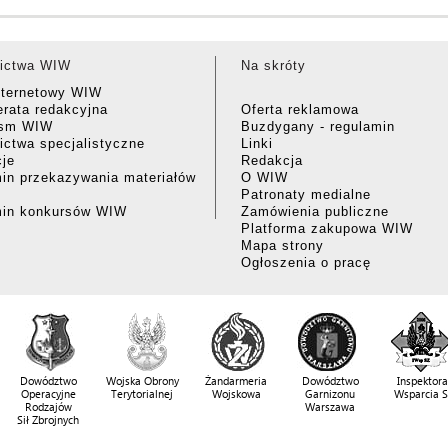
ictwa WIW
Na skróty
nternetowy WIW
rata redakcyjna
Oferta reklamowa
ism WIW
Buzdygany - regulamin
ctwa specjalistyczne
Linki
cje
Redakcja
in przekazywania materiałów
O WIW
Patronaty medialne
min konkursów WIW
Zamówienia publiczne
Platforma zakupowa WIW
Mapa strony
Ogłoszenia o pracę
Dowództwo
Wojska Obrony
Żandarmeria
Dowództwo
Inspektora
Operacyjne
Terytorialnej
Wojskowa
Garnizonu
Wsparcia 
Rodzajów
Warszawa
Sił Zbrojnych