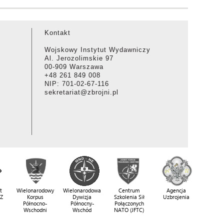
Kontakt
Wojskowy Instytut Wydawniczy
Al. Jerozolimskie 97
00-909 Warszawa
+48 261 849 008
NIP: 701-02-67-116
sekretariat@zbrojni.pl
t
Wielonarodowy
Wielonarodowa
Centrum
Agencja
SZ
Korpus
Dywizja
Szkolenia Sił
Uzbrojenia
Północno-
Północny-
Połączonych
Wschodni
Wschód
NATO (JFTC)