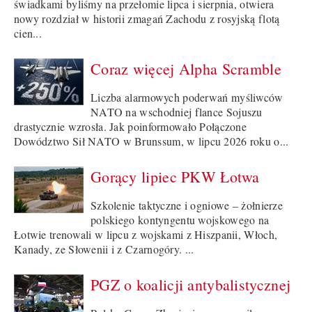
świadkami byliśmy na przełomie lipca i sierpnia, otwiera
nowy rozdział w historii zmagań Zachodu z rosyjską flotą
cien...
Coraz więcej Alpha Scramble
Liczba alarmowych poderwań myśliwców
NATO na wschodniej flance Sojuszu
drastycznie wzrosła. Jak poinformowało Połączone
Dowództwo Sił NATO w Brunssum, w lipcu 2026 roku o...
Gorący lipiec PKW Łotwa
Szkolenie taktyczne i ogniowe – żołnierze
polskiego kontyngentu wojskowego na
Łotwie trenowali w lipcu z wojskami z Hiszpanii, Włoch,
Kanady, ze Słowenii i z Czarnogóry. ...
PGZ o koalicji antybalistycznej