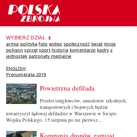
WYBIERZ DZIAŁ
armia
polityka
foto
wideo
społeczność
świat
misje
poligon
sprzęt
sport
historia
komentarze
kadry
z
jednostek
patronaty medialne
ENGLISH
Prenumerata 2019
Powietrzna defilada
Przelot śmigłowców, samolotów szkolnych,
transportowych i bojowych będzie
towarzyszył lądowej defiladzie w Warszawie w Święto
Wojska Polskiego. 15 sierpnia po raz pierwsz...
Kompania dronów zamiast