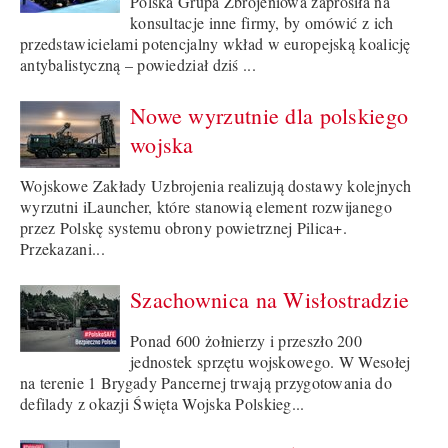
Polska Grupa Zbrojeniowa zaprosiła na
konsultacje inne firmy, by omówić z ich
przedstawicielami potencjalny wkład w europejską koalicję
antybalistyczną – powiedział dziś ...
Nowe wyrzutnie dla polskiego
wojska
Wojskowe Zakłady Uzbrojenia realizują dostawy kolejnych
wyrzutni iLauncher, które stanowią element rozwijanego
przez Polskę systemu obrony powietrznej Pilica+.
Przekazani...
Szachownica na Wisłostradzie
Ponad 600 żołnierzy i przeszło 200
jednostek sprzętu wojskowego. W Wesołej
na terenie 1 Brygady Pancernej trwają przygotowania do
defilady z okazji Święta Wojska Polskieg...