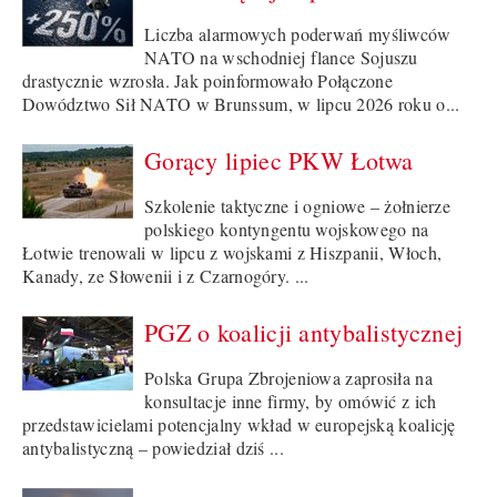
Liczba alarmowych poderwań myśliwców
NATO na wschodniej flance Sojuszu
drastycznie wzrosła. Jak poinformowało Połączone
Dowództwo Sił NATO w Brunssum, w lipcu 2026 roku o...
Gorący lipiec PKW Łotwa
Szkolenie taktyczne i ogniowe – żołnierze
polskiego kontyngentu wojskowego na
Łotwie trenowali w lipcu z wojskami z Hiszpanii, Włoch,
Kanady, ze Słowenii i z Czarnogóry. ...
PGZ o koalicji antybalistycznej
Polska Grupa Zbrojeniowa zaprosiła na
konsultacje inne firmy, by omówić z ich
przedstawicielami potencjalny wkład w europejską koalicję
antybalistyczną – powiedział dziś ...