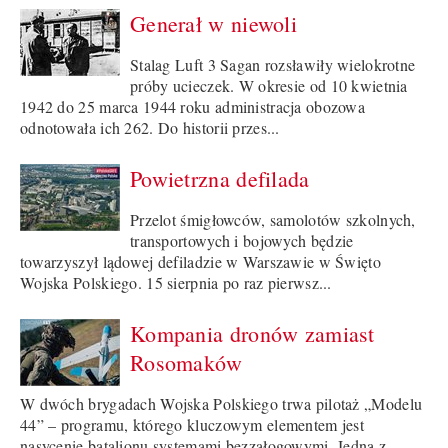
Generał w niewoli
Stalag Luft 3 Sagan rozsławiły wielokrotne
próby ucieczek. W okresie od 10 kwietnia
1942 do 25 marca 1944 roku administracja obozowa
odnotowała ich 262. Do historii przes...
Powietrzna defilada
Przelot śmigłowców, samolotów szkolnych,
transportowych i bojowych będzie
towarzyszył lądowej defiladzie w Warszawie w Święto
Wojska Polskiego. 15 sierpnia po raz pierwsz...
Kompania dronów zamiast
Rosomaków
W dwóch brygadach Wojska Polskiego trwa pilotaż „Modelu
44” – programu, którego kluczowym elementem jest
nasycenie batalionu systemami bezzałogowymi. Jedną z