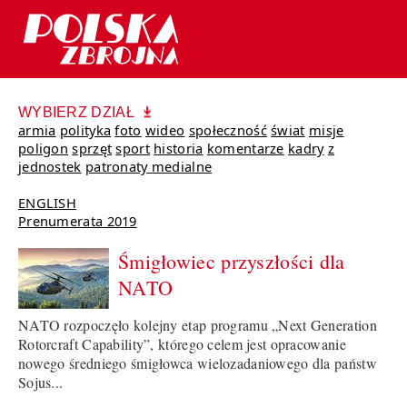
WYBIERZ DZIAŁ
armia
polityka
foto
wideo
społeczność
świat
misje
poligon
sprzęt
sport
historia
komentarze
kadry
z
jednostek
patronaty medialne
ENGLISH
Prenumerata 2019
Śmigłowiec przyszłości dla
NATO
NATO rozpoczęło kolejny etap programu „Next Generation
Rotorcraft Capability”, którego celem jest opracowanie
nowego średniego śmigłowca wielozadaniowego dla państw
Sojus...