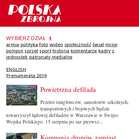
WYBIERZ DZIAŁ
armia
polityka
foto
wideo
społeczność
świat
misje
poligon
sprzęt
sport
historia
komentarze
kadry
z
jednostek
patronaty medialne
ENGLISH
Prenumerata 2019
Powietrzna defilada
Przelot śmigłowców, samolotów szkolnych,
transportowych i bojowych będzie
towarzyszył lądowej defiladzie w Warszawie w Święto
Wojska Polskiego. 15 sierpnia po raz pierwsz...
Kompania dronów zamiast