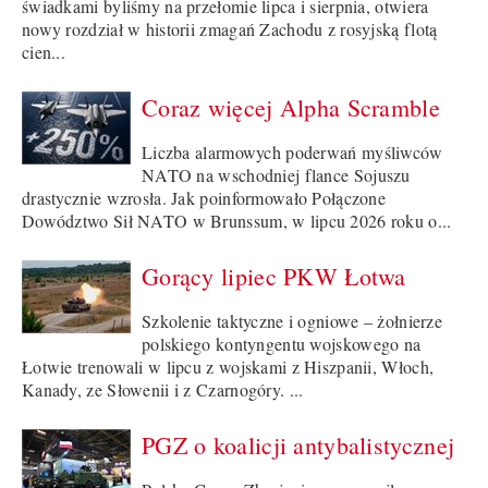
świadkami byliśmy na przełomie lipca i sierpnia, otwiera
nowy rozdział w historii zmagań Zachodu z rosyjską flotą
cien...
Coraz więcej Alpha Scramble
Liczba alarmowych poderwań myśliwców
NATO na wschodniej flance Sojuszu
drastycznie wzrosła. Jak poinformowało Połączone
Dowództwo Sił NATO w Brunssum, w lipcu 2026 roku o...
Gorący lipiec PKW Łotwa
Szkolenie taktyczne i ogniowe – żołnierze
polskiego kontyngentu wojskowego na
Łotwie trenowali w lipcu z wojskami z Hiszpanii, Włoch,
Kanady, ze Słowenii i z Czarnogóry. ...
PGZ o koalicji antybalistycznej