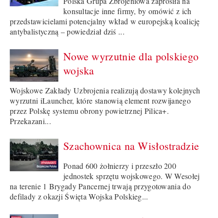
Polska Grupa Zbrojeniowa zaprosiła na
konsultacje inne firmy, by omówić z ich
przedstawicielami potencjalny wkład w europejską koalicję
antybalistyczną – powiedział dziś ...
Nowe wyrzutnie dla polskiego
wojska
Wojskowe Zakłady Uzbrojenia realizują dostawy kolejnych
wyrzutni iLauncher, które stanowią element rozwijanego
przez Polskę systemu obrony powietrznej Pilica+.
Przekazani...
Szachownica na Wisłostradzie
Ponad 600 żołnierzy i przeszło 200
jednostek sprzętu wojskowego. W Wesołej
na terenie 1 Brygady Pancernej trwają przygotowania do
defilady z okazji Święta Wojska Polskieg...