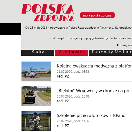
moja polska zbrojna
Od 25 maja 2018 r. obowiązuje w Polsce Rozporządzenie Parlamentu Europejskieg
Armia
Poligon
Sprzęt
Misje
Polityka
Prawo
W związku z powyższym przygotowaliśmy dla Państwa inform
Prosimy o 
Kadry
Z Jednostek
Patronaty Medial
Kolejna ewakuacja medyczna z platfo
21.07.2020, godz. 08:36
red. PZ
„Błękitni” Wojownicy w drodze na pol
20.07.2020, godz. 13:06
red. PZ
Szkolenie przeciwlotników 1 BPanc
20.07.2020, godz. 11:37
red. PZ