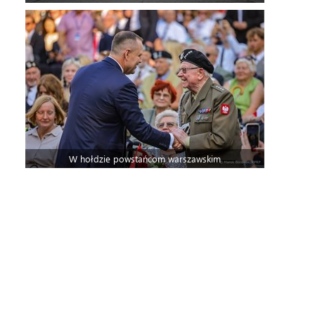
W hołdzie powstańcom warszawskim