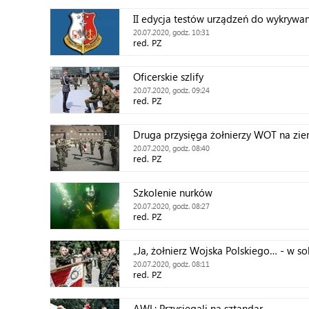
II edycja testów urządzeń do wykrywa
20.07.2020, godz. 10:31
red. PZ
Oficerskie szlify
20.07.2020, godz. 09:24
red. PZ
Druga przysięga żołnierzy WOT na ziem
20.07.2020, godz. 08:40
red. PZ
Szkolenie nurków
20.07.2020, godz. 08:27
red. PZ
„Ja, żołnierz Wojska Polskiego… - w s
20.07.2020, godz. 08:11
red. PZ
AWL: Przysięgali na sztandar