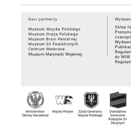
Nasi partnerzy
Wydawn
Sklep I
Muzeum Wojska Polskiego
Prenume
Muzeum Oręża Polskiego
czasop
Muzeum Broni Pancernej
Wydawni
Muzeum Sił Powietrznych
Publika
Centrum Weterana
Regulam
Muzeum Marynarki Wojennej
do WIW
Regula
Ministerstwo
Wojsko Polskie
Sztab Generalny
Dowództwo
Obrony Narodowej
Wojska Polskiego
Generalne
Rodzajów Sił
Zbrojnych