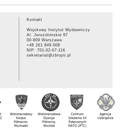
Kontakt
Wojskowy Instytut Wydawniczy
Al. Jerozolimskie 97
00-909 Warszawa
+48 261 849 008
NIP: 701-02-67-116
sekretariat@zbrojni.pl
t
Wielonarodowy
Wielonarodowa
Centrum
Agencja
SZ
Korpus
Dywizja
Szkolenia Sił
Uzbrojenia
Północno-
Północny-
Połączonych
Wschodni
Wschód
NATO (JFTC)