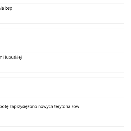
nia bsp
i lubuskiej
obotę zaprzysiężono nowych terytorialsów