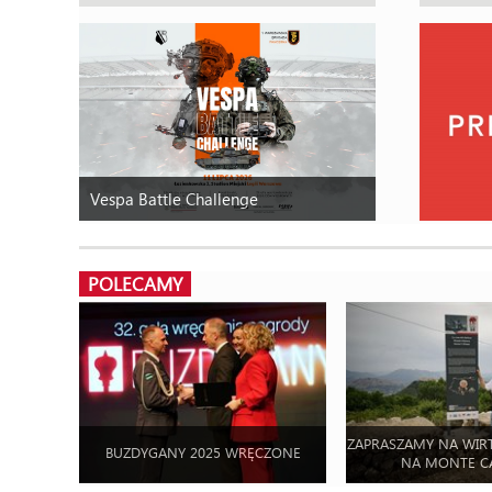
Vespa Battle Challenge
POLECAMY
ZAPRASZAMY NA WIR
BUZDYGANY 2025 WRĘCZONE
NA MONTE C