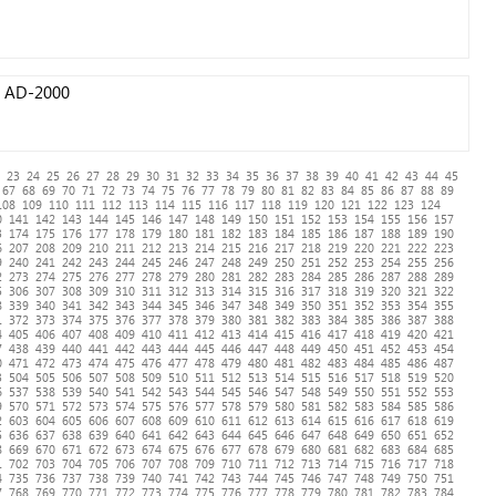
h AD-2000
23
24
25
26
27
28
29
30
31
32
33
34
35
36
37
38
39
40
41
42
43
44
45
67
68
69
70
71
72
73
74
75
76
77
78
79
80
81
82
83
84
85
86
87
88
89
108
109
110
111
112
113
114
115
116
117
118
119
120
121
122
123
124
0
141
142
143
144
145
146
147
148
149
150
151
152
153
154
155
156
157
3
174
175
176
177
178
179
180
181
182
183
184
185
186
187
188
189
190
6
207
208
209
210
211
212
213
214
215
216
217
218
219
220
221
222
223
9
240
241
242
243
244
245
246
247
248
249
250
251
252
253
254
255
256
2
273
274
275
276
277
278
279
280
281
282
283
284
285
286
287
288
289
5
306
307
308
309
310
311
312
313
314
315
316
317
318
319
320
321
322
8
339
340
341
342
343
344
345
346
347
348
349
350
351
352
353
354
355
1
372
373
374
375
376
377
378
379
380
381
382
383
384
385
386
387
388
4
405
406
407
408
409
410
411
412
413
414
415
416
417
418
419
420
421
7
438
439
440
441
442
443
444
445
446
447
448
449
450
451
452
453
454
0
471
472
473
474
475
476
477
478
479
480
481
482
483
484
485
486
487
3
504
505
506
507
508
509
510
511
512
513
514
515
516
517
518
519
520
6
537
538
539
540
541
542
543
544
545
546
547
548
549
550
551
552
553
9
570
571
572
573
574
575
576
577
578
579
580
581
582
583
584
585
586
2
603
604
605
606
607
608
609
610
611
612
613
614
615
616
617
618
619
5
636
637
638
639
640
641
642
643
644
645
646
647
648
649
650
651
652
8
669
670
671
672
673
674
675
676
677
678
679
680
681
682
683
684
685
1
702
703
704
705
706
707
708
709
710
711
712
713
714
715
716
717
718
4
735
736
737
738
739
740
741
742
743
744
745
746
747
748
749
750
751
7
768
769
770
771
772
773
774
775
776
777
778
779
780
781
782
783
784