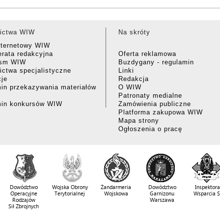
ictwa WIW
Na skróty
nternetowy WIW
rata redakcyjna
Oferta reklamowa
ism WIW
Buzdygany - regulamin
ctwa specjalistyczne
Linki
cje
Redakcja
in przekazywania materiałów
O WIW
Patronaty medialne
min konkursów WIW
Zamówienia publiczne
Platforma zakupowa WIW
Mapa strony
Ogłoszenia o pracę
Dowództwo
Wojska Obrony
Żandarmeria
Dowództwo
Inspektora
Operacyjne
Terytorialnej
Wojskowa
Garnizonu
Wsparcia 
Rodzajów
Warszawa
Sił Zbrojnych