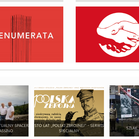
TUALNY SPACER
STO LAT „POLSKI ZBROJNEJ” - SERWIS
SZLAK
ASSINO
SPECJALNY