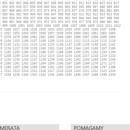
0
801
802
803
804
805
806
807
808
809
810
811
812
813
814
815
816
817
3
834
835
836
837
838
839
840
841
842
843
844
845
846
847
848
849
850
6
867
868
869
870
871
872
873
874
875
876
877
878
879
880
881
882
883
9
900
901
902
903
904
905
906
907
908
909
910
911
912
913
914
915
916
2
933
934
935
936
937
938
939
940
941
942
943
944
945
946
947
948
949
5
966
967
968
969
970
971
972
973
974
975
976
977
978
979
980
981
982
8
999
1000
1001
1002
1003
1004
1005
1006
1007
1008
1009
1010
1011
1012
25
1026
1027
1028
1029
1030
1031
1032
1033
1034
1035
1036
1037
1038
51
1052
1053
1054
1055
1056
1057
1058
1059
1060
1061
1062
1063
1064
77
1078
1079
1080
1081
1082
1083
1084
1085
1086
1087
1088
1089
1090
03
1104
1105
1106
1107
1108
1109
1110
1111
1112
1113
1114
1115
1116
29
1130
1131
1132
1133
1134
1135
1136
1137
1138
1139
1140
1141
1142
55
1156
1157
1158
1159
1160
1161
1162
1163
1164
1165
1166
1167
1168
81
1182
1183
1184
1185
1186
1187
1188
1189
1190
1191
1192
1193
1194
07
1208
1209
1210
1211
1212
1213
1214
1215
1216
1217
1218
1219
1220
33
1234
1235
1236
1237
1238
1239
1240
1241
1242
1243
1244
1245
1246
59
1260
1261
1262
1263
1264
1265
1266
1267
1268
1269
1270
1271
1272
85
1286
1287
1288
1289
1290
1291
1292
1293
1294
1295
1296
1297
1298
11
1312
1313
1314
1315
1316
1317
1318
1319
1320
1321
1322
1323
1324
37
1338
1339
1340
1341
1342
1343
1344
1345
1346
1347
1348
1349
1350
UMERATA
POMAGAMY