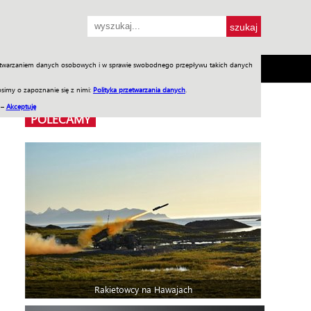
przetwarzaniem danych osobowych i w sprawie swobodnego przepływu takich danych
SH
SKLEP
Jednodniówki
Praca w WIW
simy o zapoznanie się z nimi:
Polityka przetwarzania danych
.
 –
Akceptuję
POLECAMY
Rakietowcy na Hawajach