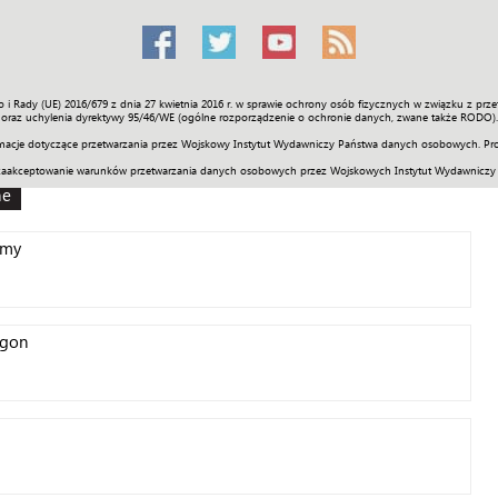
o i Rady (UE) 2016/679 z dnia 27 kwietnia 2016 r. w sprawie ochrony osób fizycznych w związku z 
Świat
Społeczność
Sport
Historia
Galerie
Wideo
ENGLI
oraz uchylenia dyrektywy 95/46/WE (ogólne rozporządzenie o ochronie danych, zwane także RODO).
acje dotyczące przetwarzania przez Wojskowy Instytut Wydawniczy Państwa danych osobowych. Pro
zaakceptowanie warunków przetwarzania danych osobowych przez Wojskowych Instytut Wydawniczy
ne
rmy
igon