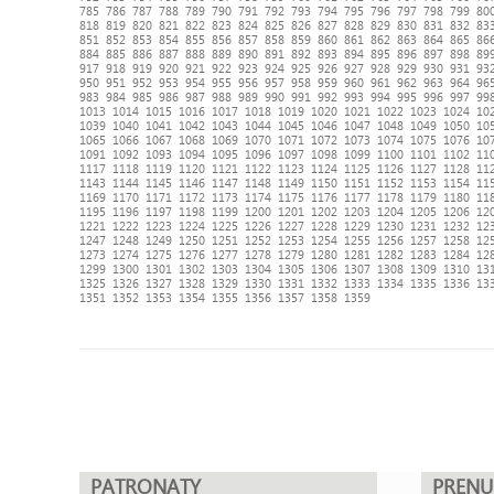
785
786
787
788
789
790
791
792
793
794
795
796
797
798
799
80
818
819
820
821
822
823
824
825
826
827
828
829
830
831
832
83
851
852
853
854
855
856
857
858
859
860
861
862
863
864
865
86
884
885
886
887
888
889
890
891
892
893
894
895
896
897
898
89
917
918
919
920
921
922
923
924
925
926
927
928
929
930
931
93
950
951
952
953
954
955
956
957
958
959
960
961
962
963
964
96
983
984
985
986
987
988
989
990
991
992
993
994
995
996
997
99
1013
1014
1015
1016
1017
1018
1019
1020
1021
1022
1023
1024
10
1039
1040
1041
1042
1043
1044
1045
1046
1047
1048
1049
1050
10
1065
1066
1067
1068
1069
1070
1071
1072
1073
1074
1075
1076
10
1091
1092
1093
1094
1095
1096
1097
1098
1099
1100
1101
1102
11
1117
1118
1119
1120
1121
1122
1123
1124
1125
1126
1127
1128
11
1143
1144
1145
1146
1147
1148
1149
1150
1151
1152
1153
1154
11
1169
1170
1171
1172
1173
1174
1175
1176
1177
1178
1179
1180
11
1195
1196
1197
1198
1199
1200
1201
1202
1203
1204
1205
1206
12
1221
1222
1223
1224
1225
1226
1227
1228
1229
1230
1231
1232
12
1247
1248
1249
1250
1251
1252
1253
1254
1255
1256
1257
1258
12
1273
1274
1275
1276
1277
1278
1279
1280
1281
1282
1283
1284
12
1299
1300
1301
1302
1303
1304
1305
1306
1307
1308
1309
1310
13
1325
1326
1327
1328
1329
1330
1331
1332
1333
1334
1335
1336
13
1351
1352
1353
1354
1355
1356
1357
1358
1359
PATRONATY
PREN