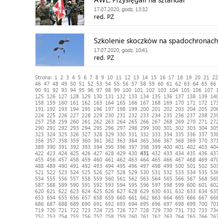
17.07.2020, godz. 13:32
red. PZ
Szkolenie skoczków na spadochronac
17.07.2020, godz. 10:41
red. PZ
Strona:
1
2
3
4
5
6
7
8
9
10
11
12
13
14
15
16
17
18
19
20
21
22
46
47
48
49
50
51
52
53
54
55
56
57
58
59
60
61
62
63
64
65
66
90
91
92
93
94
95
96
97
98
99
100
101
102
103
104
105
106
107
125
126
127
128
129
130
131
132
133
134
135
136
137
138
139
14
158
159
160
161
162
163
164
165
166
167
168
169
170
171
172
17
191
192
193
194
195
196
197
198
199
200
201
202
203
204
205
20
224
225
226
227
228
229
230
231
232
233
234
235
236
237
238
23
257
258
259
260
261
262
263
264
265
266
267
268
269
270
271
27
290
291
292
293
294
295
296
297
298
299
300
301
302
303
304
30
323
324
325
326
327
328
329
330
331
332
333
334
335
336
337
33
356
357
358
359
360
361
362
363
364
365
366
367
368
369
370
37
389
390
391
392
393
394
395
396
397
398
399
400
401
402
403
40
422
423
424
425
426
427
428
429
430
431
432
433
434
435
436
43
455
456
457
458
459
460
461
462
463
464
465
466
467
468
469
47
488
489
490
491
492
493
494
495
496
497
498
499
500
501
502
50
521
522
523
524
525
526
527
528
529
530
531
532
533
534
535
53
554
555
556
557
558
559
560
561
562
563
564
565
566
567
568
56
587
588
589
590
591
592
593
594
595
596
597
598
599
600
601
60
620
621
622
623
624
625
626
627
628
629
630
631
632
633
634
63
653
654
655
656
657
658
659
660
661
662
663
664
665
666
667
66
686
687
688
689
690
691
692
693
694
695
696
697
698
699
700
70
719
720
721
722
723
724
725
726
727
728
729
730
731
732
733
73
752
753
754
755
756
757
758
759
760
761
762
763
764
765
766
76