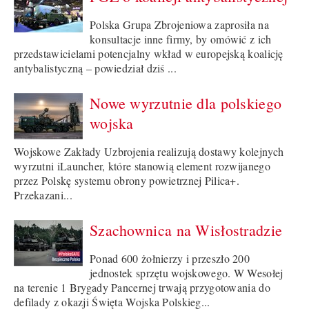
Polska Grupa Zbrojeniowa zaprosiła na
konsultacje inne firmy, by omówić z ich
przedstawicielami potencjalny wkład w europejską koalicję
antybalistyczną – powiedział dziś ...
Nowe wyrzutnie dla polskiego
wojska
Wojskowe Zakłady Uzbrojenia realizują dostawy kolejnych
wyrzutni iLauncher, które stanowią element rozwijanego
przez Polskę systemu obrony powietrznej Pilica+.
Przekazani...
Szachownica na Wisłostradzie
Ponad 600 żołnierzy i przeszło 200
jednostek sprzętu wojskowego. W Wesołej
na terenie 1 Brygady Pancernej trwają przygotowania do
defilady z okazji Święta Wojska Polskieg...