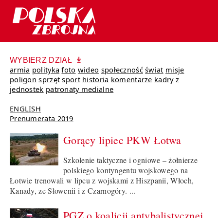
WYBIERZ DZIAŁ
armia
polityka
foto
wideo
społeczność
świat
misje
poligon
sprzęt
sport
historia
komentarze
kadry
z
jednostek
patronaty medialne
ENGLISH
Prenumerata 2019
Gorący lipiec PKW Łotwa
Szkolenie taktyczne i ogniowe – żołnierze
polskiego kontyngentu wojskowego na
Łotwie trenowali w lipcu z wojskami z Hiszpanii, Włoch,
Kanady, ze Słowenii i z Czarnogóry. ...
PGZ o koalicji antybalistycznej