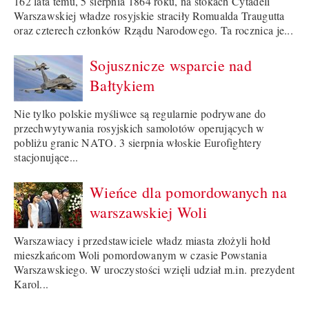
162 lata temu, 5 sierpnia 1864 roku, na stokach Cytadeli
Warszawskiej władze rosyjskie straciły Romualda Traugutta
oraz czterech członków Rządu Narodowego. Ta rocznica je...
Sojusznicze wsparcie nad
Bałtykiem
Nie tylko polskie myśliwce są regularnie podrywane do
przechwytywania rosyjskich samolotów operujących w
pobliżu granic NATO. 3 sierpnia włoskie Eurofightery
stacjonujące...
Wieńce dla pomordowanych na
warszawskiej Woli
Warszawiacy i przedstawiciele władz miasta złożyli hołd
mieszkańcom Woli pomordowanym w czasie Powstania
Warszawskiego. W uroczystości wzięli udział m.in. prezydent
Karol...