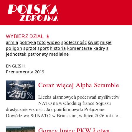
WYBIERZ DZIAŁ
armia
polityka
foto
wideo
społeczność
świat
misje
poligon
sprzęt
sport
historia
komentarze
kadry
z
jednostek
patronaty medialne
ENGLISH
Prenumerata 2019
Coraz więcej Alpha Scramble
Liczba alarmowych poderwań myśliwców
NATO na wschodniej flance Sojuszu
drastycznie wzrosła. Jak poinformowało Połączone
Dowództwo Sił NATO w Brunssum, w lipcu 2026 roku o...
Gorący lipiec PKW Łotwa