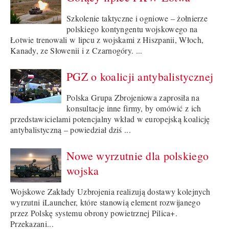
Szkolenie taktyczne i ogniowe – żołnierze
polskiego kontyngentu wojskowego na
Łotwie trenowali w lipcu z wojskami z Hiszpanii, Włoch,
Kanady, ze Słowenii i z Czarnogóry. ...
PGZ o koalicji antybalistycznej
Polska Grupa Zbrojeniowa zaprosiła na
konsultacje inne firmy, by omówić z ich
przedstawicielami potencjalny wkład w europejską koalicję
antybalistyczną – powiedział dziś ...
Nowe wyrzutnie dla polskiego
wojska
Wojskowe Zakłady Uzbrojenia realizują dostawy kolejnych
wyrzutni iLauncher, które stanowią element rozwijanego
przez Polskę systemu obrony powietrznej Pilica+.
Przekazani...