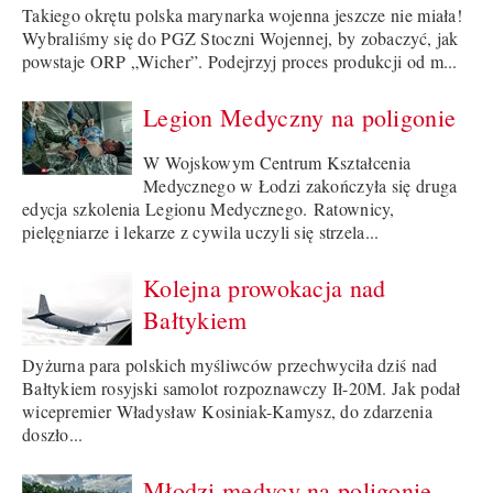
Takiego okrętu polska marynarka wojenna jeszcze nie miała!
Wybraliśmy się do PGZ Stoczni Wojennej, by zobaczyć, jak
powstaje ORP „Wicher”. Podejrzyj proces produkcji od m...
Legion Medyczny na poligonie
W Wojskowym Centrum Kształcenia
Medycznego w Łodzi zakończyła się druga
edycja szkolenia Legionu Medycznego. Ratownicy,
pielęgniarze i lekarze z cywila uczyli się strzela...
Kolejna prowokacja nad
Bałtykiem
Dyżurna para polskich myśliwców przechwyciła dziś nad
Bałtykiem rosyjski samolot rozpoznawczy Ił-20M. Jak podał
wicepremier Władysław Kosiniak-Kamysz, do zdarzenia
doszło...
Młodzi medycy na poligonie