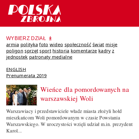
WYBIERZ DZIAŁ
armia
polityka
foto
wideo
społeczność
świat
misje
poligon
sprzęt
sport
historia
komentarze
kadry
z
jednostek
patronaty medialne
ENGLISH
Prenumerata 2019
Wieńce dla pomordowanych na
warszawskiej Woli
Warszawiacy i przedstawiciele władz miasta złożyli hołd
mieszkańcom Woli pomordowanym w czasie Powstania
Warszawskiego. W uroczystości wzięli udział m.in. prezydent
Karol...