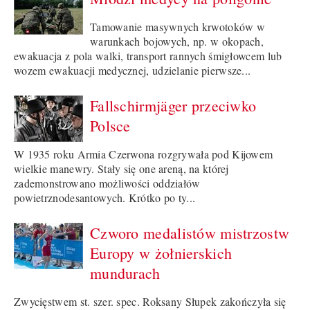
Tamowanie masywnych krwotoków w
warunkach bojowych, np. w okopach,
ewakuacja z pola walki, transport rannych śmigłowcem lub
wozem ewakuacji medycznej, udzielanie pierwsze...
Fallschirmjäger przeciwko
Polsce
W 1935 roku Armia Czerwona rozgrywała pod Kijowem
wielkie manewry. Stały się one areną, na której
zademonstrowano możliwości oddziałów
powietrznodesantowych. Krótko po ty...
Czworo medalistów mistrzostw
Europy w żołnierskich
mundurach
Zwycięstwem st. szer. spec. Roksany Słupek zakończyła się