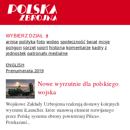
WYBIERZ DZIAŁ
armia
polityka
foto
wideo
społeczność
świat
misje
poligon
sprzęt
sport
historia
komentarze
kadry
z
jednostek
patronaty medialne
ENGLISH
Prenumerata 2019
Nowe wyrzutnie dla polskiego
wojska
Wojskowe Zakłady Uzbrojenia realizują dostawy kolejnych
wyrzutni iLauncher, które stanowią element rozwijanego
przez Polskę systemu obrony powietrznej Pilica+.
Przekazani...