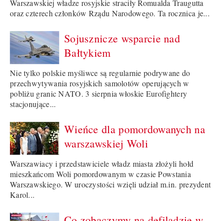
Warszawskiej władze rosyjskie straciły Romualda Traugutta
oraz czterech członków Rządu Narodowego. Ta rocznica je...
Sojusznicze wsparcie nad
Bałtykiem
Nie tylko polskie myśliwce są regularnie podrywane do
przechwytywania rosyjskich samolotów operujących w
pobliżu granic NATO. 3 sierpnia włoskie Eurofightery
stacjonujące...
Wieńce dla pomordowanych na
warszawskiej Woli
Warszawiacy i przedstawiciele władz miasta złożyli hołd
mieszkańcom Woli pomordowanym w czasie Powstania
Warszawskiego. W uroczystości wzięli udział m.in. prezydent
Karol...
Co zobaczymy na defiladzie w