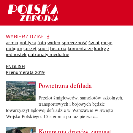
WYBIERZ DZIAŁ
armia
polityka
foto
wideo
społeczność
świat
misje
poligon
sprzęt
sport
historia
komentarze
kadry
z
jednostek
patronaty medialne
ENGLISH
Prenumerata 2019
Powietrzna defilada
Przelot śmigłowców, samolotów szkolnych,
transportowych i bojowych będzie
towarzyszył lądowej defiladzie w Warszawie w Święto
Wojska Polskiego. 15 sierpnia po raz pierwsz...
Kompania dronów zamiast