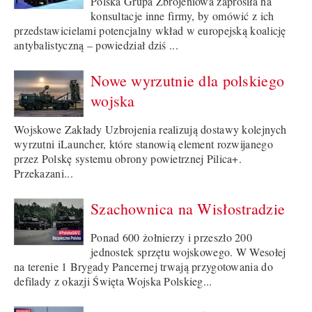
Polska Grupa Zbrojeniowa zaprosiła na
konsultacje inne firmy, by omówić z ich
przedstawicielami potencjalny wkład w europejską koalicję
antybalistyczną – powiedział dziś ...
Nowe wyrzutnie dla polskiego
wojska
Wojskowe Zakłady Uzbrojenia realizują dostawy kolejnych
wyrzutni iLauncher, które stanowią element rozwijanego
przez Polskę systemu obrony powietrznej Pilica+.
Przekazani...
Szachownica na Wisłostradzie
Ponad 600 żołnierzy i przeszło 200
jednostek sprzętu wojskowego. W Wesołej
na terenie 1 Brygady Pancernej trwają przygotowania do
defilady z okazji Święta Wojska Polskieg...