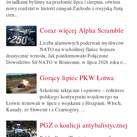
świadkami byliśmy na przełomie lipca i sierpnia, otwiera
nowy rozdział w historii zmagań Zachodu z rosyjską flotą
cien...
Coraz więcej Alpha Scramble
Liczba alarmowych poderwań myśliwców
NATO na wschodniej flance Sojuszu
drastycznie wzrosła. Jak poinformowało Połączone
Dowództwo Sił NATO w Brunssum, w lipcu 2026 roku o...
Gorący lipiec PKW Łotwa
Szkolenie taktyczne i ogniowe – żołnierze
polskiego kontyngentu wojskowego na
Łotwie trenowali w lipcu z wojskami z Hiszpanii, Włoch,
Kanady, ze Słowenii i z Czarnogóry. ...
PGZ o koalicji antybalistycznej