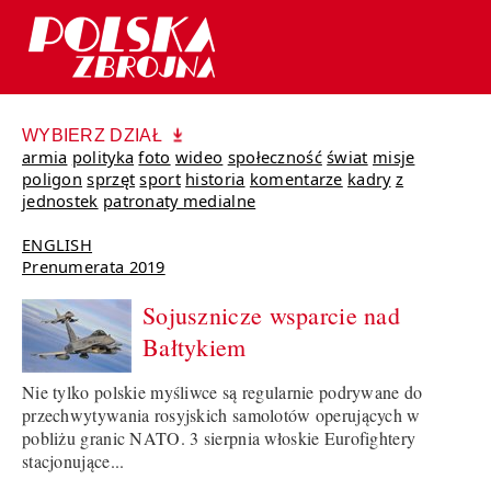
WYBIERZ DZIAŁ
armia
polityka
foto
wideo
społeczność
świat
misje
poligon
sprzęt
sport
historia
komentarze
kadry
z
jednostek
patronaty medialne
ENGLISH
Prenumerata 2019
Sojusznicze wsparcie nad
Bałtykiem
Nie tylko polskie myśliwce są regularnie podrywane do
przechwytywania rosyjskich samolotów operujących w
pobliżu granic NATO. 3 sierpnia włoskie Eurofightery
stacjonujące...