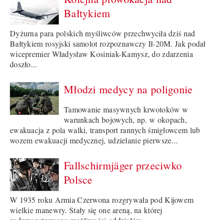
Bałtykiem
Dyżurna para polskich myśliwców przechwyciła dziś nad
Bałtykiem rosyjski samolot rozpoznawczy Ił-20M. Jak podał
wicepremier Władysław Kosiniak-Kamysz, do zdarzenia
doszło...
Młodzi medycy na poligonie
Tamowanie masywnych krwotoków w
warunkach bojowych, np. w okopach,
ewakuacja z pola walki, transport rannych śmigłowcem lub
wozem ewakuacji medycznej, udzielanie pierwsze...
Fallschirmjäger przeciwko
Polsce
W 1935 roku Armia Czerwona rozgrywała pod Kijowem
wielkie manewry. Stały się one areną, na której