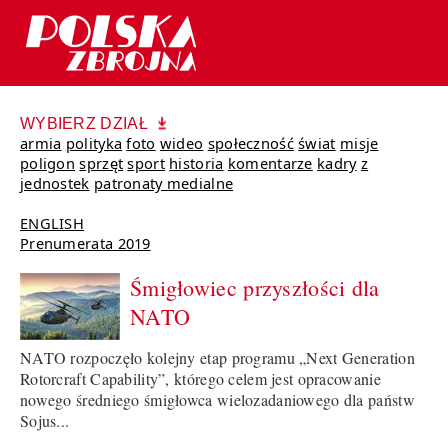
WYBIERZ DZIAŁ
armia
polityka
foto
wideo
społeczność
świat
misje
poligon
sprzęt
sport
historia
komentarze
kadry
z
jednostek
patronaty medialne
ENGLISH
Prenumerata 2019
Śmigłowiec przyszłości dla
NATO
NATO rozpoczęło kolejny etap programu „Next Generation
Rotorcraft Capability”, którego celem jest opracowanie
nowego średniego śmigłowca wielozadaniowego dla państw
Sojus...