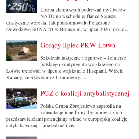
Liczba alarmowych poderwań myśliwców
NATO na wschodniej flance Sojuszu
drastycznie wzrosła. Jak poinformowało Połączone
Dowództwo Sił NATO w Brunssum, w lipcu 2026 roku o...
Gorący lipiec PKW Łotwa
Szkolenie taktyczne i ogniowe – żołnierze
polskiego kontyngentu wojskowego na
Łotwie trenowali w lipcu z wojskami z Hiszpanii, Włoch,
Kanady, ze Słowenii i z Czarnogóry. ...
PGZ o koalicji antybalistycznej
Polska Grupa Zbrojeniowa zaprosiła na
konsultacje inne firmy, by omówić z ich
przedstawicielami potencjalny wkład w europejską koalicję
antybalistyczną – powiedział dziś ...