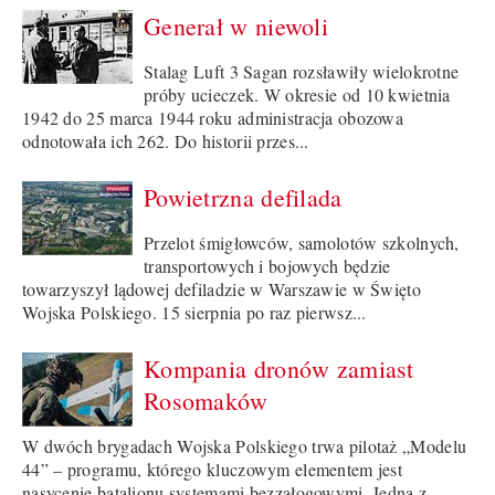
Generał w niewoli
Stalag Luft 3 Sagan rozsławiły wielokrotne
próby ucieczek. W okresie od 10 kwietnia
1942 do 25 marca 1944 roku administracja obozowa
odnotowała ich 262. Do historii przes...
Powietrzna defilada
Przelot śmigłowców, samolotów szkolnych,
transportowych i bojowych będzie
towarzyszył lądowej defiladzie w Warszawie w Święto
Wojska Polskiego. 15 sierpnia po raz pierwsz...
Kompania dronów zamiast
Rosomaków
W dwóch brygadach Wojska Polskiego trwa pilotaż „Modelu
44” – programu, którego kluczowym elementem jest
nasycenie batalionu systemami bezzałogowymi. Jedną z