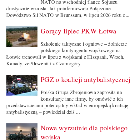
NATO na wschodniej flance Sojuszu
drastycznie wzrosła. Jak poinformowało Połączone
Dowództwo Sił NATO w Brunssum, w lipcu 2026 roku o...
Gorący lipiec PKW Łotwa
Szkolenie taktyczne i ogniowe – żołnierze
polskiego kontyngentu wojskowego na
Łotwie trenowali w lipcu z wojskami z Hiszpanii, Włoch,
Kanady, ze Słowenii i z Czarnogóry. ...
PGZ o koalicji antybalistycznej
Polska Grupa Zbrojeniowa zaprosiła na
konsultacje inne firmy, by omówić z ich
przedstawicielami potencjalny wkład w europejską koalicję
antybalistyczną – powiedział dziś ...
Nowe wyrzutnie dla polskiego
wojska