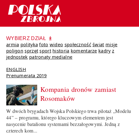
WYBIERZ DZIAŁ
armia
polityka
foto
wideo
społeczność
świat
misje
poligon
sprzęt
sport
historia
komentarze
kadry
z
jednostek
patronaty medialne
ENGLISH
Prenumerata 2019
Kompania dronów zamiast
Rosomaków
W dwóch brygadach Wojska Polskiego trwa pilotaż „Modelu
44” – programu, którego kluczowym elementem jest
nasycenie batalionu systemami bezzałogowymi. Jedną z
czterech kom...