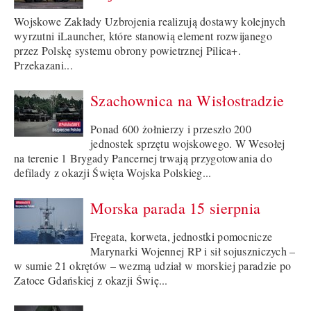
Wojskowe Zakłady Uzbrojenia realizują dostawy kolejnych
wyrzutni iLauncher, które stanowią element rozwijanego
przez Polskę systemu obrony powietrznej Pilica+.
Przekazani...
Szachownica na Wisłostradzie
Ponad 600 żołnierzy i przeszło 200
jednostek sprzętu wojskowego. W Wesołej
na terenie 1 Brygady Pancernej trwają przygotowania do
defilady z okazji Święta Wojska Polskieg...
Morska parada 15 sierpnia
Fregata, korweta, jednostki pomocnicze
Marynarki Wojennej RP i sił sojuszniczych –
w sumie 21 okrętów – wezmą udział w morskiej paradzie po
Zatoce Gdańskiej z okazji Świę...