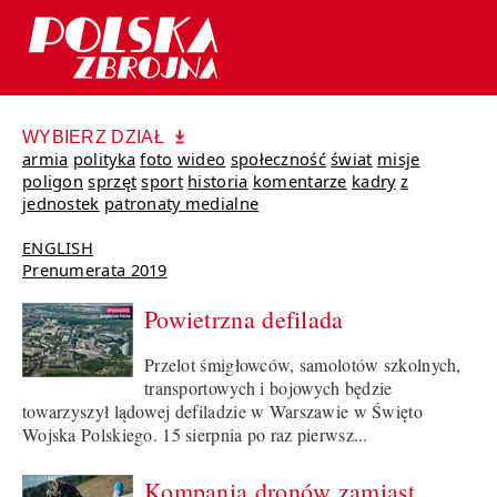
WYBIERZ DZIAŁ
armia
polityka
foto
wideo
społeczność
świat
misje
poligon
sprzęt
sport
historia
komentarze
kadry
z
jednostek
patronaty medialne
ENGLISH
Prenumerata 2019
Powietrzna defilada
Przelot śmigłowców, samolotów szkolnych,
transportowych i bojowych będzie
towarzyszył lądowej defiladzie w Warszawie w Święto
Wojska Polskiego. 15 sierpnia po raz pierwsz...
Kompania dronów zamiast