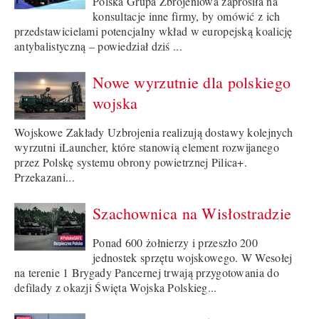
Polska Grupa Zbrojeniowa zaprosiła na
konsultacje inne firmy, by omówić z ich
przedstawicielami potencjalny wkład w europejską koalicję
antybalistyczną – powiedział dziś ...
Nowe wyrzutnie dla polskiego
wojska
Wojskowe Zakłady Uzbrojenia realizują dostawy kolejnych
wyrzutni iLauncher, które stanowią element rozwijanego
przez Polskę systemu obrony powietrznej Pilica+.
Przekazani...
Szachownica na Wisłostradzie
Ponad 600 żołnierzy i przeszło 200
jednostek sprzętu wojskowego. W Wesołej
na terenie 1 Brygady Pancernej trwają przygotowania do
defilady z okazji Święta Wojska Polskieg...