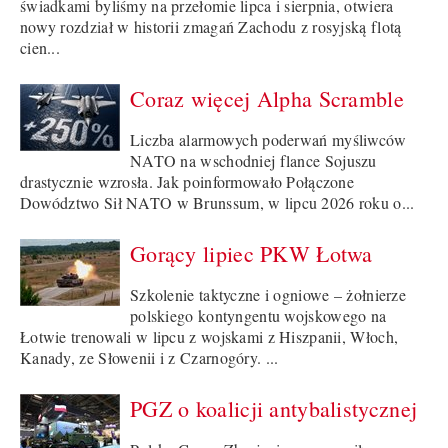
świadkami byliśmy na przełomie lipca i sierpnia, otwiera
nowy rozdział w historii zmagań Zachodu z rosyjską flotą
cien...
Coraz więcej Alpha Scramble
Liczba alarmowych poderwań myśliwców
NATO na wschodniej flance Sojuszu
drastycznie wzrosła. Jak poinformowało Połączone
Dowództwo Sił NATO w Brunssum, w lipcu 2026 roku o...
Gorący lipiec PKW Łotwa
Szkolenie taktyczne i ogniowe – żołnierze
polskiego kontyngentu wojskowego na
Łotwie trenowali w lipcu z wojskami z Hiszpanii, Włoch,
Kanady, ze Słowenii i z Czarnogóry. ...
PGZ o koalicji antybalistycznej