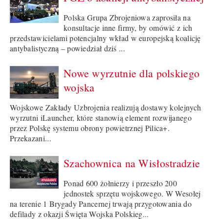
Polska Grupa Zbrojeniowa zaprosiła na
konsultacje inne firmy, by omówić z ich
przedstawicielami potencjalny wkład w europejską koalicję
antybalistyczną – powiedział dziś ...
Nowe wyrzutnie dla polskiego
wojska
Wojskowe Zakłady Uzbrojenia realizują dostawy kolejnych
wyrzutni iLauncher, które stanowią element rozwijanego
przez Polskę systemu obrony powietrznej Pilica+.
Przekazani...
Szachownica na Wisłostradzie
Ponad 600 żołnierzy i przeszło 200
jednostek sprzętu wojskowego. W Wesołej
na terenie 1 Brygady Pancernej trwają przygotowania do
defilady z okazji Święta Wojska Polskieg...