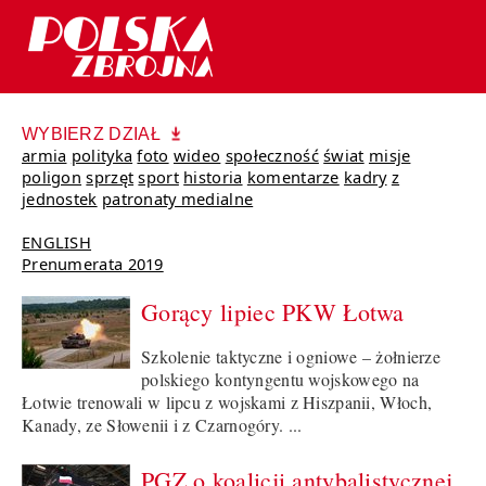
WYBIERZ DZIAŁ
armia
polityka
foto
wideo
społeczność
świat
misje
poligon
sprzęt
sport
historia
komentarze
kadry
z
jednostek
patronaty medialne
ENGLISH
Prenumerata 2019
Gorący lipiec PKW Łotwa
Szkolenie taktyczne i ogniowe – żołnierze
polskiego kontyngentu wojskowego na
Łotwie trenowali w lipcu z wojskami z Hiszpanii, Włoch,
Kanady, ze Słowenii i z Czarnogóry. ...
PGZ o koalicji antybalistycznej