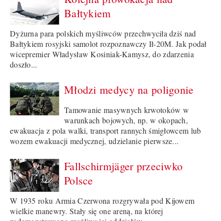
Bałtykiem
Dyżurna para polskich myśliwców przechwyciła dziś nad
Bałtykiem rosyjski samolot rozpoznawczy Ił-20M. Jak podał
wicepremier Władysław Kosiniak-Kamysz, do zdarzenia
doszło...
Młodzi medycy na poligonie
Tamowanie masywnych krwotoków w
warunkach bojowych, np. w okopach,
ewakuacja z pola walki, transport rannych śmigłowcem lub
wozem ewakuacji medycznej, udzielanie pierwsze...
Fallschirmjäger przeciwko
Polsce
W 1935 roku Armia Czerwona rozgrywała pod Kijowem
wielkie manewry. Stały się one areną, na której