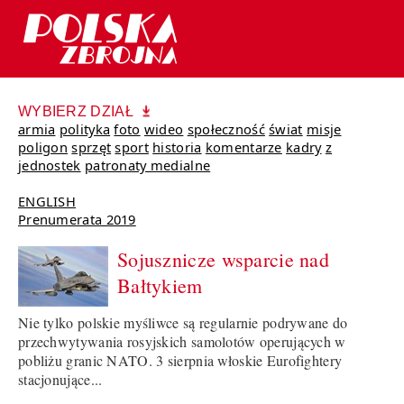
WYBIERZ DZIAŁ
armia
polityka
foto
wideo
społeczność
świat
misje
poligon
sprzęt
sport
historia
komentarze
kadry
z
jednostek
patronaty medialne
ENGLISH
Prenumerata 2019
Sojusznicze wsparcie nad
Bałtykiem
Nie tylko polskie myśliwce są regularnie podrywane do
przechwytywania rosyjskich samolotów operujących w
pobliżu granic NATO. 3 sierpnia włoskie Eurofightery
stacjonujące...