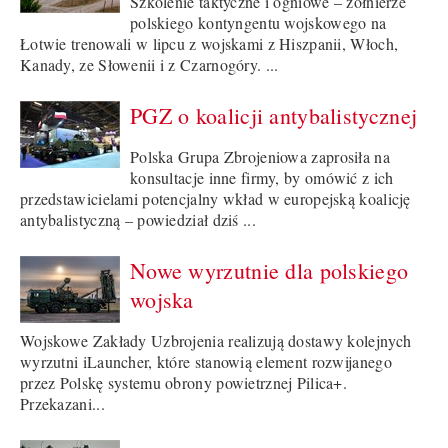
Szkolenie taktyczne i ogniowe – żołnierze
polskiego kontyngentu wojskowego na
Łotwie trenowali w lipcu z wojskami z Hiszpanii, Włoch,
Kanady, ze Słowenii i z Czarnogóry. ...
PGZ o koalicji antybalistycznej
Polska Grupa Zbrojeniowa zaprosiła na
konsultacje inne firmy, by omówić z ich
przedstawicielami potencjalny wkład w europejską koalicję
antybalistyczną – powiedział dziś ...
Nowe wyrzutnie dla polskiego
wojska
Wojskowe Zakłady Uzbrojenia realizują dostawy kolejnych
wyrzutni iLauncher, które stanowią element rozwijanego
przez Polskę systemu obrony powietrznej Pilica+.
Przekazani...