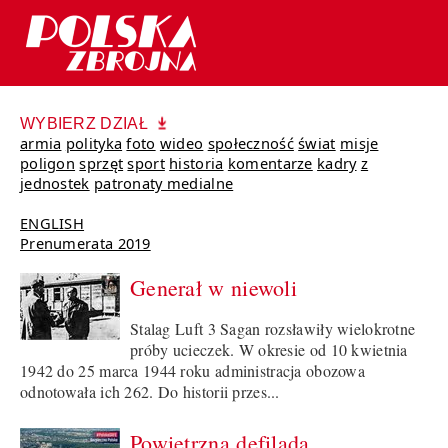
WYBIERZ DZIAŁ
armia
polityka
foto
wideo
społeczność
świat
misje
poligon
sprzęt
sport
historia
komentarze
kadry
z
jednostek
patronaty medialne
ENGLISH
Prenumerata 2019
Generał w niewoli
Stalag Luft 3 Sagan rozsławiły wielokrotne
próby ucieczek. W okresie od 10 kwietnia
1942 do 25 marca 1944 roku administracja obozowa
odnotowała ich 262. Do historii przes...
Powietrzna defilada