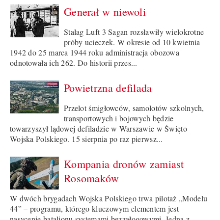
Generał w niewoli
Stalag Luft 3 Sagan rozsławiły wielokrotne
próby ucieczek. W okresie od 10 kwietnia
1942 do 25 marca 1944 roku administracja obozowa
odnotowała ich 262. Do historii przes...
Powietrzna defilada
Przelot śmigłowców, samolotów szkolnych,
transportowych i bojowych będzie
towarzyszył lądowej defiladzie w Warszawie w Święto
Wojska Polskiego. 15 sierpnia po raz pierwsz...
Kompania dronów zamiast
Rosomaków
W dwóch brygadach Wojska Polskiego trwa pilotaż „Modelu
44” – programu, którego kluczowym elementem jest
nasycenie batalionu systemami bezzałogowymi. Jedną z