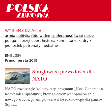
WYBIERZ DZIAŁ
armia
polityka
foto
wideo
społeczność
świat
misje
poligon
sprzęt
sport
historia
komentarze
kadry
z
jednostek
patronaty medialne
ENGLISH
Prenumerata 2019
Śmigłowiec przyszłości dla
NATO
NATO rozpoczęło kolejny etap programu „Next Generation
Rotorcraft Capability”, którego celem jest opracowanie
nowego średniego śmigłowca wielozadaniowego dla państw
Sojus...