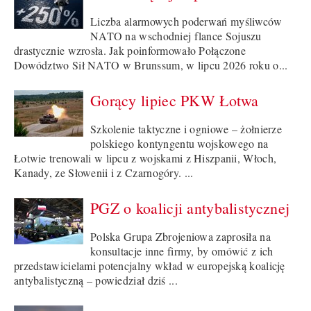
Liczba alarmowych poderwań myśliwców
NATO na wschodniej flance Sojuszu
drastycznie wzrosła. Jak poinformowało Połączone
Dowództwo Sił NATO w Brunssum, w lipcu 2026 roku o...
Gorący lipiec PKW Łotwa
Szkolenie taktyczne i ogniowe – żołnierze
polskiego kontyngentu wojskowego na
Łotwie trenowali w lipcu z wojskami z Hiszpanii, Włoch,
Kanady, ze Słowenii i z Czarnogóry. ...
PGZ o koalicji antybalistycznej
Polska Grupa Zbrojeniowa zaprosiła na
konsultacje inne firmy, by omówić z ich
przedstawicielami potencjalny wkład w europejską koalicję
antybalistyczną – powiedział dziś ...