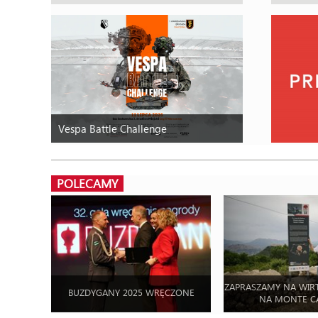
Vespa Battle Challenge
POLECAMY
ZAPRASZAMY NA WIR
BUZDYGANY 2025 WRĘCZONE
NA MONTE C