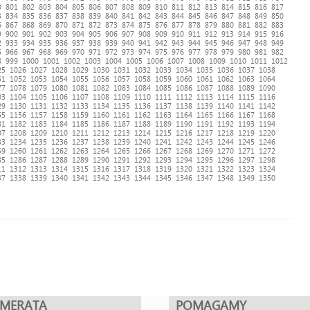
0
801
802
803
804
805
806
807
808
809
810
811
812
813
814
815
816
817
3
834
835
836
837
838
839
840
841
842
843
844
845
846
847
848
849
850
6
867
868
869
870
871
872
873
874
875
876
877
878
879
880
881
882
883
9
900
901
902
903
904
905
906
907
908
909
910
911
912
913
914
915
916
2
933
934
935
936
937
938
939
940
941
942
943
944
945
946
947
948
949
5
966
967
968
969
970
971
972
973
974
975
976
977
978
979
980
981
982
8
999
1000
1001
1002
1003
1004
1005
1006
1007
1008
1009
1010
1011
1012
25
1026
1027
1028
1029
1030
1031
1032
1033
1034
1035
1036
1037
1038
51
1052
1053
1054
1055
1056
1057
1058
1059
1060
1061
1062
1063
1064
77
1078
1079
1080
1081
1082
1083
1084
1085
1086
1087
1088
1089
1090
03
1104
1105
1106
1107
1108
1109
1110
1111
1112
1113
1114
1115
1116
29
1130
1131
1132
1133
1134
1135
1136
1137
1138
1139
1140
1141
1142
55
1156
1157
1158
1159
1160
1161
1162
1163
1164
1165
1166
1167
1168
81
1182
1183
1184
1185
1186
1187
1188
1189
1190
1191
1192
1193
1194
07
1208
1209
1210
1211
1212
1213
1214
1215
1216
1217
1218
1219
1220
33
1234
1235
1236
1237
1238
1239
1240
1241
1242
1243
1244
1245
1246
59
1260
1261
1262
1263
1264
1265
1266
1267
1268
1269
1270
1271
1272
85
1286
1287
1288
1289
1290
1291
1292
1293
1294
1295
1296
1297
1298
11
1312
1313
1314
1315
1316
1317
1318
1319
1320
1321
1322
1323
1324
37
1338
1339
1340
1341
1342
1343
1344
1345
1346
1347
1348
1349
1350
UMERATA
POMAGAMY