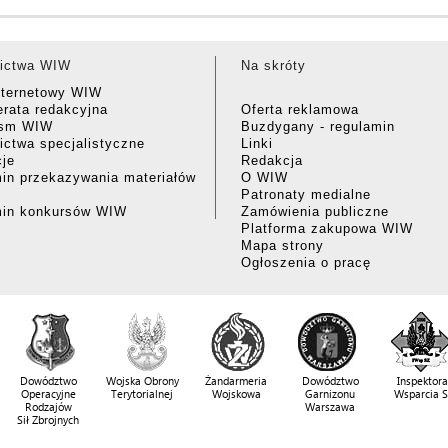
ictwa WIW
Na skróty
nternetowy WIW
rata redakcyjna
Oferta reklamowa
ism WIW
Buzdygany - regulamin
ctwa specjalistyczne
Linki
cje
Redakcja
in przekazywania materiałów
O WIW
Patronaty medialne
min konkursów WIW
Zamówienia publiczne
Platforma zakupowa WIW
Mapa strony
Ogłoszenia o pracę
Dowództwo
Wojska Obrony
Żandarmeria
Dowództwo
Inspektora
Operacyjne
Terytorialnej
Wojskowa
Garnizonu
Wsparcia 
Rodzajów
Warszawa
Sił Zbrojnych