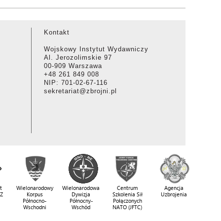
Kontakt
Wojskowy Instytut Wydawniczy
Al. Jerozolimskie 97
00-909 Warszawa
+48 261 849 008
NIP: 701-02-67-116
sekretariat@zbrojni.pl
t
Wielonarodowy
Wielonarodowa
Centrum
Agencja
SZ
Korpus
Dywizja
Szkolenia Sił
Uzbrojenia
Północno-
Północny-
Połączonych
Wschodni
Wschód
NATO (JFTC)