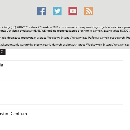
o i Rady (UE) 2016/679 z dnia 27 kwietnia 2016 r. w sprawie ochrony osób fizycznych w związku z 
Świat
Społeczność
Sport
Historia
Galerie
Wideo
ENGLI
oraz uchylenia dyrektywy 95/46/WE (ogólne rozporządzenie o ochronie danych, zwane także RODO).
acje dotyczące przetwarzania przez Wojskowy Instytut Wydawniczy Państwa danych osobowych. Pro
zaakceptowanie warunków przetwarzania danych osobowych przez Wojskowych Instytut Wydawniczy
ne
ia
yńskim Centrum