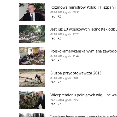
Rozmowa ministrów Polski i Hiszpanii
08.01.2015, godz. 09:33
red. PZ
Jest już 10 wojskowych jednostek od
07.01.2015, godz. 12:23
red. PZ
Polsko-amerykańska wymiana zawod
07.01.2015, godz. 11:42
red. PZ
Służba przygotowawcza 2015
03.01.2015, godz. 08:03
red. PZ
Wicepremier u pełniących wigilijne wa
24.12.2014, godz. 09:50
red. PZ
I zmiana kontyngentu powróciła z Afry