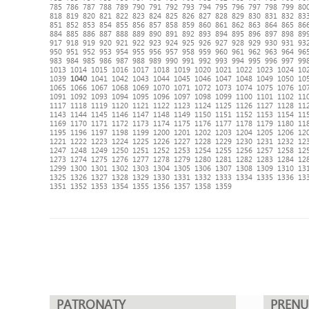
785
786
787
788
789
790
791
792
793
794
795
796
797
798
799
80
818
819
820
821
822
823
824
825
826
827
828
829
830
831
832
83
851
852
853
854
855
856
857
858
859
860
861
862
863
864
865
86
884
885
886
887
888
889
890
891
892
893
894
895
896
897
898
89
917
918
919
920
921
922
923
924
925
926
927
928
929
930
931
93
950
951
952
953
954
955
956
957
958
959
960
961
962
963
964
96
983
984
985
986
987
988
989
990
991
992
993
994
995
996
997
99
1013
1014
1015
1016
1017
1018
1019
1020
1021
1022
1023
1024
10
1039
1040
1041
1042
1043
1044
1045
1046
1047
1048
1049
1050
10
1065
1066
1067
1068
1069
1070
1071
1072
1073
1074
1075
1076
10
1091
1092
1093
1094
1095
1096
1097
1098
1099
1100
1101
1102
11
1117
1118
1119
1120
1121
1122
1123
1124
1125
1126
1127
1128
11
1143
1144
1145
1146
1147
1148
1149
1150
1151
1152
1153
1154
11
1169
1170
1171
1172
1173
1174
1175
1176
1177
1178
1179
1180
11
1195
1196
1197
1198
1199
1200
1201
1202
1203
1204
1205
1206
12
1221
1222
1223
1224
1225
1226
1227
1228
1229
1230
1231
1232
12
1247
1248
1249
1250
1251
1252
1253
1254
1255
1256
1257
1258
12
1273
1274
1275
1276
1277
1278
1279
1280
1281
1282
1283
1284
12
1299
1300
1301
1302
1303
1304
1305
1306
1307
1308
1309
1310
13
1325
1326
1327
1328
1329
1330
1331
1332
1333
1334
1335
1336
13
1351
1352
1353
1354
1355
1356
1357
1358
1359
PATRONATY
PREN