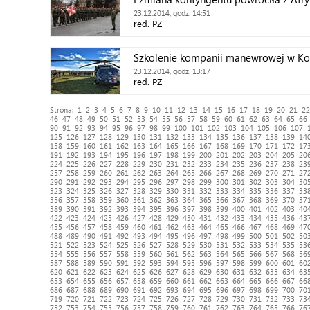
23.12.2014, godz. 14:51
red. PZ
Szkolenie kompanii manewrowej w K
23.12.2014, godz. 13:17
red. PZ
Strona:
1
2
3
4
5
6
7
8
9
10
11
12
13
14
15
16
17
18
19
20
21
22
46
47
48
49
50
51
52
53
54
55
56
57
58
59
60
61
62
63
64
65
66
90
91
92
93
94
95
96
97
98
99
100
101
102
103
104
105
106
107
125
126
127
128
129
130
131
132
133
134
135
136
137
138
139
14
158
159
160
161
162
163
164
165
166
167
168
169
170
171
172
17
191
192
193
194
195
196
197
198
199
200
201
202
203
204
205
20
224
225
226
227
228
229
230
231
232
233
234
235
236
237
238
23
257
258
259
260
261
262
263
264
265
266
267
268
269
270
271
27
290
291
292
293
294
295
296
297
298
299
300
301
302
303
304
30
323
324
325
326
327
328
329
330
331
332
333
334
335
336
337
33
356
357
358
359
360
361
362
363
364
365
366
367
368
369
370
37
389
390
391
392
393
394
395
396
397
398
399
400
401
402
403
40
422
423
424
425
426
427
428
429
430
431
432
433
434
435
436
43
455
456
457
458
459
460
461
462
463
464
465
466
467
468
469
47
488
489
490
491
492
493
494
495
496
497
498
499
500
501
502
50
521
522
523
524
525
526
527
528
529
530
531
532
533
534
535
53
554
555
556
557
558
559
560
561
562
563
564
565
566
567
568
56
587
588
589
590
591
592
593
594
595
596
597
598
599
600
601
60
620
621
622
623
624
625
626
627
628
629
630
631
632
633
634
63
653
654
655
656
657
658
659
660
661
662
663
664
665
666
667
66
686
687
688
689
690
691
692
693
694
695
696
697
698
699
700
70
719
720
721
722
723
724
725
726
727
728
729
730
731
732
733
73
752
753
754
755
756
757
758
759
760
761
762
763
764
765
766
76