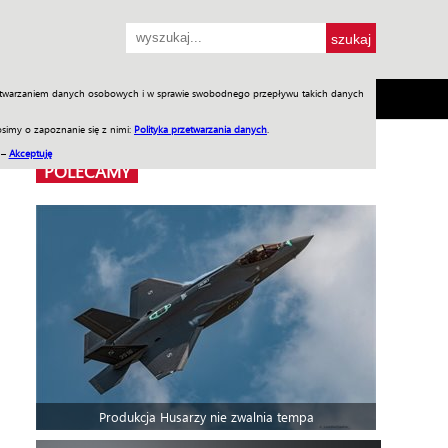
przetwarzaniem danych osobowych i w sprawie swobodnego przepływu takich danych
SH
SKLEP
Jednodniówki
Praca w WIW
simy o zapoznanie się z nimi:
Polityka przetwarzania danych
.
 –
Akceptuję
POLECAMY
Produkcja Husarzy nie zwalnia tempa