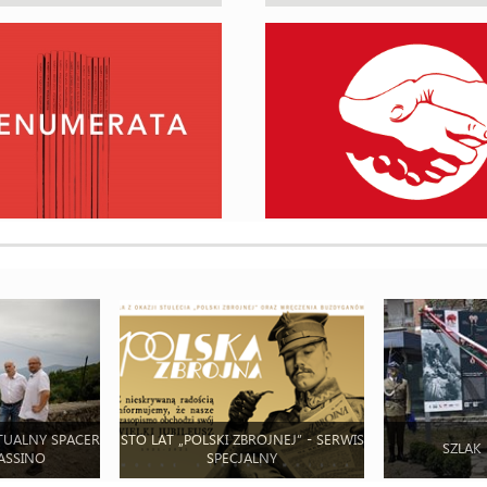
TUALNY SPACER
STO LAT „POLSKI ZBROJNEJ” - SERWIS
SZLAK
ASSINO
SPECJALNY