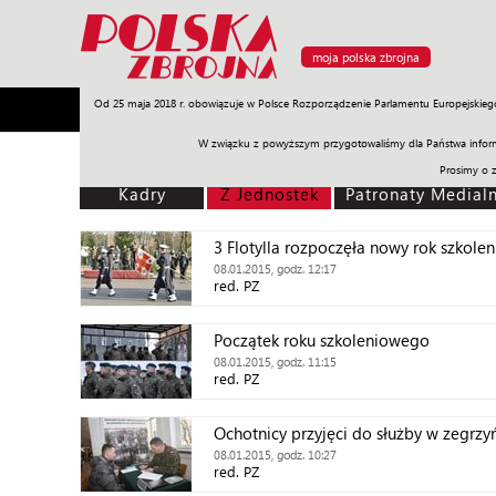
moja polska zbrojna
Od 25 maja 2018 r. obowiązuje w Polsce Rozporządzenie Parlamentu Europejskieg
Armia
Poligon
Sprzęt
Misje
Polityka
Prawo
W związku z powyższym przygotowaliśmy dla Państwa inform
Prosimy o 
Kadry
Z Jednostek
Patronaty Medial
3 Flotylla rozpoczęła nowy rok szkolen
08.01.2015, godz. 12:17
red. PZ
Początek roku szkoleniowego
08.01.2015, godz. 11:15
red. PZ
Ochotnicy przyjęci do służby w zegrz
08.01.2015, godz. 10:27
red. PZ