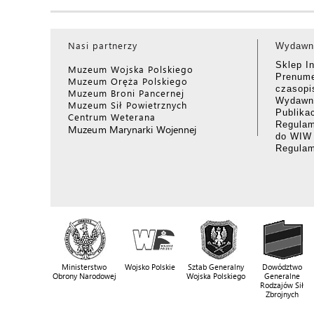
Nasi partnerzy
Wydawn
Sklep I
Muzeum Wojska Polskiego
Prenume
Muzeum Oręża Polskiego
czasop
Muzeum Broni Pancernej
Wydawni
Muzeum Sił Powietrznych
Publika
Centrum Weterana
Regulam
Muzeum Marynarki Wojennej
do WIW
Regula
Ministerstwo
Wojsko Polskie
Sztab Generalny
Dowództwo
Obrony Narodowej
Wojska Polskiego
Generalne
Rodzajów Sił
Zbrojnych