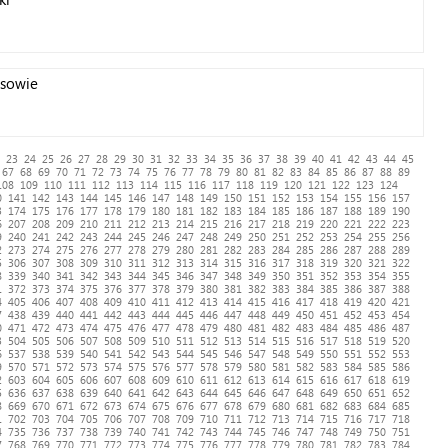
osowie
23
24
25
26
27
28
29
30
31
32
33
34
35
36
37
38
39
40
41
42
43
44
45
67
68
69
70
71
72
73
74
75
76
77
78
79
80
81
82
83
84
85
86
87
88
89
108
109
110
111
112
113
114
115
116
117
118
119
120
121
122
123
124
0
141
142
143
144
145
146
147
148
149
150
151
152
153
154
155
156
157
3
174
175
176
177
178
179
180
181
182
183
184
185
186
187
188
189
190
6
207
208
209
210
211
212
213
214
215
216
217
218
219
220
221
222
223
9
240
241
242
243
244
245
246
247
248
249
250
251
252
253
254
255
256
2
273
274
275
276
277
278
279
280
281
282
283
284
285
286
287
288
289
5
306
307
308
309
310
311
312
313
314
315
316
317
318
319
320
321
322
8
339
340
341
342
343
344
345
346
347
348
349
350
351
352
353
354
355
1
372
373
374
375
376
377
378
379
380
381
382
383
384
385
386
387
388
4
405
406
407
408
409
410
411
412
413
414
415
416
417
418
419
420
421
7
438
439
440
441
442
443
444
445
446
447
448
449
450
451
452
453
454
0
471
472
473
474
475
476
477
478
479
480
481
482
483
484
485
486
487
3
504
505
506
507
508
509
510
511
512
513
514
515
516
517
518
519
520
6
537
538
539
540
541
542
543
544
545
546
547
548
549
550
551
552
553
9
570
571
572
573
574
575
576
577
578
579
580
581
582
583
584
585
586
2
603
604
605
606
607
608
609
610
611
612
613
614
615
616
617
618
619
5
636
637
638
639
640
641
642
643
644
645
646
647
648
649
650
651
652
8
669
670
671
672
673
674
675
676
677
678
679
680
681
682
683
684
685
1
702
703
704
705
706
707
708
709
710
711
712
713
714
715
716
717
718
4
735
736
737
738
739
740
741
742
743
744
745
746
747
748
749
750
751
7
768
769
770
771
772
773
774
775
776
777
778
779
780
781
782
783
784