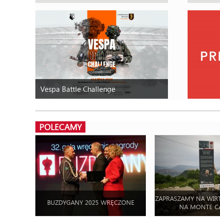
Vespa Battle Challenge
POLECAMY
ZAPRASZAMY NA WIR
BUZDYGANY 2025 WRĘCZONE
NA MONTE C