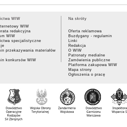
ictwa WIW
Na skróty
nternetowy WIW
rata redakcyjna
Oferta reklamowa
ism WIW
Buzdygany - regulamin
ctwa specjalistyczne
Linki
cje
Redakcja
in przekazywania materiałów
O WIW
Patronaty medialne
min konkursów WIW
Zamówienia publiczne
Platforma zakupowa WIW
Mapa strony
Ogłoszenia o pracę
Dowództwo
Wojska Obrony
Żandarmeria
Dowództwo
Inspektora
Operacyjne
Terytorialnej
Wojskowa
Garnizonu
Wsparcia 
Rodzajów
Warszawa
Sił Zbrojnych