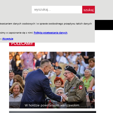
przetwarzaniem danych osobowych i w sprawie swobodnego przepływu takich danych
SH
SKLEP
Jednodniówki
Praca w WIW
simy o zapoznanie się z nimi:
Polityka przetwarzania danych
.
 –
Akceptuję
POLECAMY
W hołdzie powstańcom warszawskim