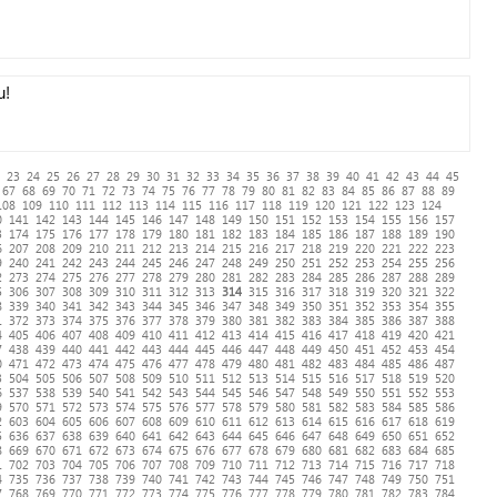
u!
23
24
25
26
27
28
29
30
31
32
33
34
35
36
37
38
39
40
41
42
43
44
45
67
68
69
70
71
72
73
74
75
76
77
78
79
80
81
82
83
84
85
86
87
88
89
108
109
110
111
112
113
114
115
116
117
118
119
120
121
122
123
124
0
141
142
143
144
145
146
147
148
149
150
151
152
153
154
155
156
157
3
174
175
176
177
178
179
180
181
182
183
184
185
186
187
188
189
190
6
207
208
209
210
211
212
213
214
215
216
217
218
219
220
221
222
223
9
240
241
242
243
244
245
246
247
248
249
250
251
252
253
254
255
256
2
273
274
275
276
277
278
279
280
281
282
283
284
285
286
287
288
289
5
306
307
308
309
310
311
312
313
314
315
316
317
318
319
320
321
322
8
339
340
341
342
343
344
345
346
347
348
349
350
351
352
353
354
355
1
372
373
374
375
376
377
378
379
380
381
382
383
384
385
386
387
388
4
405
406
407
408
409
410
411
412
413
414
415
416
417
418
419
420
421
7
438
439
440
441
442
443
444
445
446
447
448
449
450
451
452
453
454
0
471
472
473
474
475
476
477
478
479
480
481
482
483
484
485
486
487
3
504
505
506
507
508
509
510
511
512
513
514
515
516
517
518
519
520
6
537
538
539
540
541
542
543
544
545
546
547
548
549
550
551
552
553
9
570
571
572
573
574
575
576
577
578
579
580
581
582
583
584
585
586
2
603
604
605
606
607
608
609
610
611
612
613
614
615
616
617
618
619
5
636
637
638
639
640
641
642
643
644
645
646
647
648
649
650
651
652
8
669
670
671
672
673
674
675
676
677
678
679
680
681
682
683
684
685
1
702
703
704
705
706
707
708
709
710
711
712
713
714
715
716
717
718
4
735
736
737
738
739
740
741
742
743
744
745
746
747
748
749
750
751
7
768
769
770
771
772
773
774
775
776
777
778
779
780
781
782
783
784