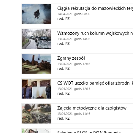
Ciągła rekrutacja do mazowieckich ter
maju!
14.04.2021, godz. 08:00
red. PZ
Wzmożony ruch kolumn wojskowych 
13.04.2021, godz. 14:06
red. PZ
Zgrany zespół
13.04.2021, godz. 12:46
red. PZ
CS WOT uczciło pamięć ofiar zbrodni k
13.04.2021, godz. 12:13
red. PZ
Zajęcia metodyczne dla czołgistów
13.04.2021, godz. 11:46
red. PZ
Szkolenie BLOS w PKW Rumunia