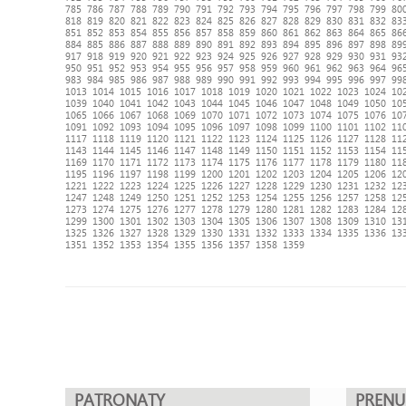
785
786
787
788
789
790
791
792
793
794
795
796
797
798
799
80
818
819
820
821
822
823
824
825
826
827
828
829
830
831
832
83
851
852
853
854
855
856
857
858
859
860
861
862
863
864
865
86
884
885
886
887
888
889
890
891
892
893
894
895
896
897
898
89
917
918
919
920
921
922
923
924
925
926
927
928
929
930
931
93
950
951
952
953
954
955
956
957
958
959
960
961
962
963
964
96
983
984
985
986
987
988
989
990
991
992
993
994
995
996
997
99
1013
1014
1015
1016
1017
1018
1019
1020
1021
1022
1023
1024
10
1039
1040
1041
1042
1043
1044
1045
1046
1047
1048
1049
1050
10
1065
1066
1067
1068
1069
1070
1071
1072
1073
1074
1075
1076
10
1091
1092
1093
1094
1095
1096
1097
1098
1099
1100
1101
1102
11
1117
1118
1119
1120
1121
1122
1123
1124
1125
1126
1127
1128
11
1143
1144
1145
1146
1147
1148
1149
1150
1151
1152
1153
1154
11
1169
1170
1171
1172
1173
1174
1175
1176
1177
1178
1179
1180
11
1195
1196
1197
1198
1199
1200
1201
1202
1203
1204
1205
1206
12
1221
1222
1223
1224
1225
1226
1227
1228
1229
1230
1231
1232
12
1247
1248
1249
1250
1251
1252
1253
1254
1255
1256
1257
1258
12
1273
1274
1275
1276
1277
1278
1279
1280
1281
1282
1283
1284
12
1299
1300
1301
1302
1303
1304
1305
1306
1307
1308
1309
1310
13
1325
1326
1327
1328
1329
1330
1331
1332
1333
1334
1335
1336
13
1351
1352
1353
1354
1355
1356
1357
1358
1359
PATRONATY
PREN