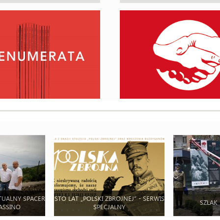
TUALNY SPACER
STO LAT „POLSKI ZBROJNEJ” - SERWIS
SZLAK
ASSINO
SPECJALNY