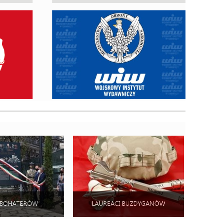
 BOHATERÓW
LAUREACI BUZDYGANÓW