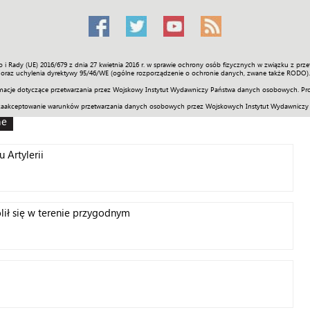
o i Rady (UE) 2016/679 z dnia 27 kwietnia 2016 r. w sprawie ochrony osób fizycznych w związku z 
Świat
Społeczność
Sport
Historia
Galerie
Wideo
ENGLI
oraz uchylenia dyrektywy 95/46/WE (ogólne rozporządzenie o ochronie danych, zwane także RODO).
acje dotyczące przetwarzania przez Wojskowy Instytut Wydawniczy Państwa danych osobowych. Pro
zaakceptowanie warunków przetwarzania danych osobowych przez Wojskowych Instytut Wydawniczy
ne
 Artylerii
lił się w terenie przygodnym