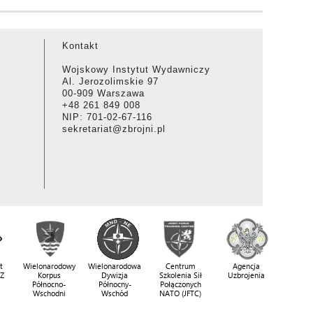
Kontakt
Wojskowy Instytut Wydawniczy
Al. Jerozolimskie 97
00-909 Warszawa
+48 261 849 008
NIP: 701-02-67-116
sekretariat@zbrojni.pl
t
Wielonarodowy
Wielonarodowa
Centrum
Agencja
SZ
Korpus
Dywizja
Szkolenia Sił
Uzbrojenia
Północno-
Północny-
Połączonych
Wschodni
Wschód
NATO (JFTC)