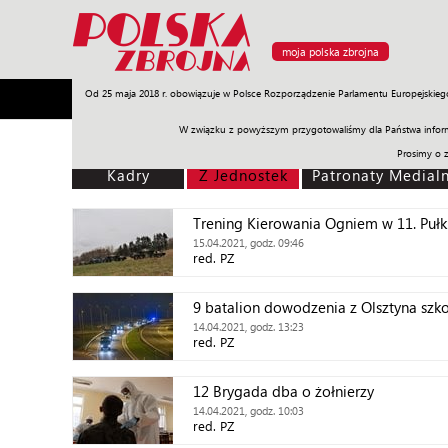
moja polska zbrojna
Od 25 maja 2018 r. obowiązuje w Polsce Rozporządzenie Parlamentu Europejskieg
Armia
Poligon
Sprzęt
Misje
Polityka
Prawo
W związku z powyższym przygotowaliśmy dla Państwa inform
Prosimy o 
Kadry
Z Jednostek
Patronaty Medial
Trening Kierowania Ogniem w 11. Pułku
15.04.2021, godz. 09:46
red. PZ
9 batalion dowodzenia z Olsztyna szko
14.04.2021, godz. 13:23
red. PZ
12 Brygada dba o żołnierzy
14.04.2021, godz. 10:03
red. PZ