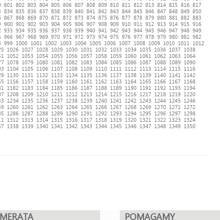
0
801
802
803
804
805
806
807
808
809
810
811
812
813
814
815
816
817
3
834
835
836
837
838
839
840
841
842
843
844
845
846
847
848
849
850
6
867
868
869
870
871
872
873
874
875
876
877
878
879
880
881
882
883
9
900
901
902
903
904
905
906
907
908
909
910
911
912
913
914
915
916
2
933
934
935
936
937
938
939
940
941
942
943
944
945
946
947
948
949
5
966
967
968
969
970
971
972
973
974
975
976
977
978
979
980
981
982
8
999
1000
1001
1002
1003
1004
1005
1006
1007
1008
1009
1010
1011
1012
25
1026
1027
1028
1029
1030
1031
1032
1033
1034
1035
1036
1037
1038
51
1052
1053
1054
1055
1056
1057
1058
1059
1060
1061
1062
1063
1064
77
1078
1079
1080
1081
1082
1083
1084
1085
1086
1087
1088
1089
1090
03
1104
1105
1106
1107
1108
1109
1110
1111
1112
1113
1114
1115
1116
29
1130
1131
1132
1133
1134
1135
1136
1137
1138
1139
1140
1141
1142
55
1156
1157
1158
1159
1160
1161
1162
1163
1164
1165
1166
1167
1168
81
1182
1183
1184
1185
1186
1187
1188
1189
1190
1191
1192
1193
1194
07
1208
1209
1210
1211
1212
1213
1214
1215
1216
1217
1218
1219
1220
33
1234
1235
1236
1237
1238
1239
1240
1241
1242
1243
1244
1245
1246
59
1260
1261
1262
1263
1264
1265
1266
1267
1268
1269
1270
1271
1272
85
1286
1287
1288
1289
1290
1291
1292
1293
1294
1295
1296
1297
1298
11
1312
1313
1314
1315
1316
1317
1318
1319
1320
1321
1322
1323
1324
37
1338
1339
1340
1341
1342
1343
1344
1345
1346
1347
1348
1349
1350
UMERATA
POMAGAMY