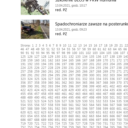
13.04.2021, godz. 10:17
red. PZ
Spadochroniarze zawsze na posterunk
13.04.2021, godz. 09:23
red. PZ
Strona:
1
2
3
4
5
6
7
8
9
10
11
12
13
14
15
16
17
18
19
20
21
22
46
47
48
49
50
51
52
53
54
55
56
57
58
59
60
61
62
63
64
65
66
90
91
92
93
94
95
96
97
98
99
100
101
102
103
104
105
106
107
125
126
127
128
129
130
131
132
133
134
135
136
137
138
139
14
158
159
160
161
162
163
164
165
166
167
168
169
170
171
172
17
191
192
193
194
195
196
197
198
199
200
201
202
203
204
205
20
224
225
226
227
228
229
230
231
232
233
234
235
236
237
238
23
257
258
259
260
261
262
263
264
265
266
267
268
269
270
271
27
290
291
292
293
294
295
296
297
298
299
300
301
302
303
304
30
323
324
325
326
327
328
329
330
331
332
333
334
335
336
337
33
356
357
358
359
360
361
362
363
364
365
366
367
368
369
370
37
389
390
391
392
393
394
395
396
397
398
399
400
401
402
403
40
422
423
424
425
426
427
428
429
430
431
432
433
434
435
436
43
455
456
457
458
459
460
461
462
463
464
465
466
467
468
469
47
488
489
490
491
492
493
494
495
496
497
498
499
500
501
502
50
521
522
523
524
525
526
527
528
529
530
531
532
533
534
535
53
554
555
556
557
558
559
560
561
562
563
564
565
566
567
568
56
587
588
589
590
591
592
593
594
595
596
597
598
599
600
601
60
620
621
622
623
624
625
626
627
628
629
630
631
632
633
634
63
653
654
655
656
657
658
659
660
661
662
663
664
665
666
667
66
686
687
688
689
690
691
692
693
694
695
696
697
698
699
700
70
719
720
721
722
723
724
725
726
727
728
729
730
731
732
733
73
752
753
754
755
756
757
758
759
760
761
762
763
764
765
766
76