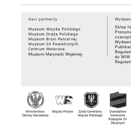
Nasi partnerzy
Wydawn
Sklep I
Muzeum Wojska Polskiego
Prenume
Muzeum Oręża Polskiego
czasop
Muzeum Broni Pancernej
Wydawni
Muzeum Sił Powietrznych
Publika
Centrum Weterana
Regulam
Muzeum Marynarki Wojennej
do WIW
Regula
Ministerstwo
Wojsko Polskie
Sztab Generalny
Dowództwo
Obrony Narodowej
Wojska Polskiego
Generalne
Rodzajów Sił
Zbrojnych