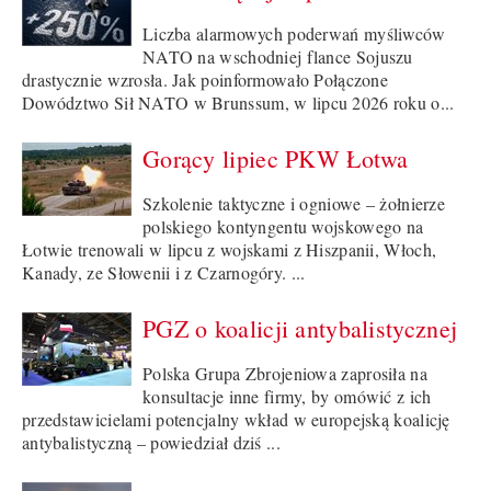
Liczba alarmowych poderwań myśliwców
NATO na wschodniej flance Sojuszu
drastycznie wzrosła. Jak poinformowało Połączone
Dowództwo Sił NATO w Brunssum, w lipcu 2026 roku o...
Gorący lipiec PKW Łotwa
Szkolenie taktyczne i ogniowe – żołnierze
polskiego kontyngentu wojskowego na
Łotwie trenowali w lipcu z wojskami z Hiszpanii, Włoch,
Kanady, ze Słowenii i z Czarnogóry. ...
PGZ o koalicji antybalistycznej
Polska Grupa Zbrojeniowa zaprosiła na
konsultacje inne firmy, by omówić z ich
przedstawicielami potencjalny wkład w europejską koalicję
antybalistyczną – powiedział dziś ...