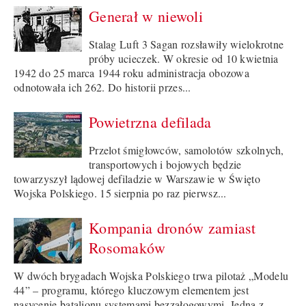
Generał w niewoli
Stalag Luft 3 Sagan rozsławiły wielokrotne
próby ucieczek. W okresie od 10 kwietnia
1942 do 25 marca 1944 roku administracja obozowa
odnotowała ich 262. Do historii przes...
Powietrzna defilada
Przelot śmigłowców, samolotów szkolnych,
transportowych i bojowych będzie
towarzyszył lądowej defiladzie w Warszawie w Święto
Wojska Polskiego. 15 sierpnia po raz pierwsz...
Kompania dronów zamiast
Rosomaków
W dwóch brygadach Wojska Polskiego trwa pilotaż „Modelu
44” – programu, którego kluczowym elementem jest
nasycenie batalionu systemami bezzałogowymi. Jedną z