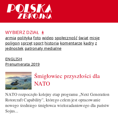
WYBIERZ DZIAŁ
armia
polityka
foto
wideo
społeczność
świat
misje
poligon
sprzęt
sport
historia
komentarze
kadry
z
jednostek
patronaty medialne
ENGLISH
Prenumerata 2019
Śmigłowiec przyszłości dla
NATO
NATO rozpoczęło kolejny etap programu „Next Generation
Rotorcraft Capability”, którego celem jest opracowanie
nowego średniego śmigłowca wielozadaniowego dla państw
Sojus...