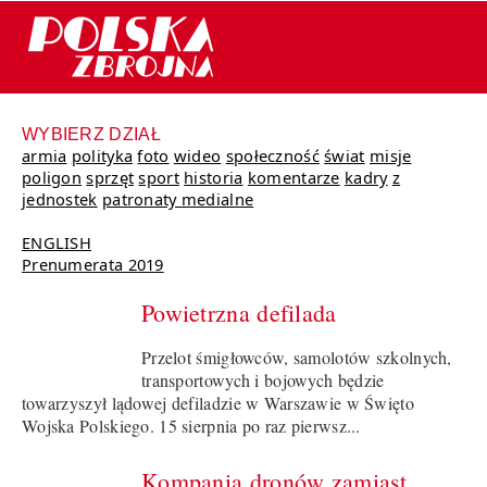
WYBIERZ DZIAŁ
armia
polityka
foto
wideo
społeczność
świat
misje
poligon
sprzęt
sport
historia
komentarze
kadry
z
jednostek
patronaty medialne
ENGLISH
Prenumerata 2019
Powietrzna defilada
Przelot śmigłowców, samolotów szkolnych,
transportowych i bojowych będzie
towarzyszył lądowej defiladzie w Warszawie w Święto
Wojska Polskiego. 15 sierpnia po raz pierwsz...
Kompania dronów zamiast