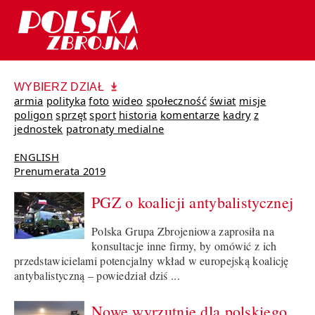
WYBIERZ DZIAŁ
armia
polityka
foto
wideo
społeczność
świat
misje
poligon
sprzęt
sport
historia
komentarze
kadry
z
jednostek
patronaty medialne
ENGLISH
Prenumerata 2019
PGZ o koalicji antybalistycznej
Polska Grupa Zbrojeniowa zaprosiła na
konsultacje inne firmy, by omówić z ich
przedstawicielami potencjalny wkład w europejską koalicję
antybalistyczną – powiedział dziś ...
Nowe wyrzutnie dla polskiego