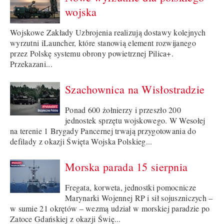
wojska
Wojskowe Zakłady Uzbrojenia realizują dostawy kolejnych
wyrzutni iLauncher, które stanowią element rozwijanego
przez Polskę systemu obrony powietrznej Pilica+.
Przekazani...
Szachownica na Wisłostradzie
Ponad 600 żołnierzy i przeszło 200
jednostek sprzętu wojskowego. W Wesołej
na terenie 1 Brygady Pancernej trwają przygotowania do
defilady z okazji Święta Wojska Polskieg...
Morska parada 15 sierpnia
Fregata, korweta, jednostki pomocnicze
Marynarki Wojennej RP i sił sojuszniczych –
w sumie 21 okrętów – wezmą udział w morskiej paradzie po
Zatoce Gdańskiej z okazji Świę...