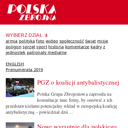
WYBIERZ DZIAŁ
armia
polityka
foto
wideo
społeczność
świat
misje
poligon
sprzęt
sport
historia
komentarze
kadry
z
jednostek
patronaty medialne
ENGLISH
Prenumerata 2019
PGZ o koalicji antybalistycznej
Polska Grupa Zbrojeniowa zaprosiła na
konsultacje inne firmy, by omówić z ich
przedstawicielami potencjalny wkład w europejską koalicję
antybalistyczną – powiedział dziś ...
Nowe wyrzutnie dla polskiego