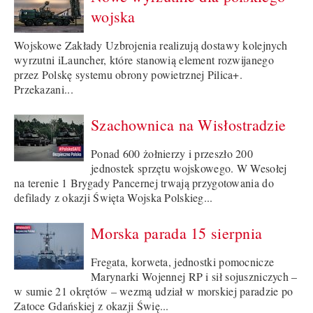
wojska
Wojskowe Zakłady Uzbrojenia realizują dostawy kolejnych
wyrzutni iLauncher, które stanowią element rozwijanego
przez Polskę systemu obrony powietrznej Pilica+.
Przekazani...
Szachownica na Wisłostradzie
Ponad 600 żołnierzy i przeszło 200
jednostek sprzętu wojskowego. W Wesołej
na terenie 1 Brygady Pancernej trwają przygotowania do
defilady z okazji Święta Wojska Polskieg...
Morska parada 15 sierpnia
Fregata, korweta, jednostki pomocnicze
Marynarki Wojennej RP i sił sojuszniczych –
w sumie 21 okrętów – wezmą udział w morskiej paradzie po
Zatoce Gdańskiej z okazji Świę...