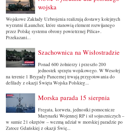
wojska
Wojskowe Zakłady Uzbrojenia realizują dostawy kolejnych
wyrzutni iLauncher, które stanowią element rozwijanego
przez Polskę systemu obrony powietrznej Pilica+.
Przekazani...
Szachownica na Wisłostradzie
Ponad 600 żołnierzy i przeszło 200
jednostek sprzętu wojskowego. W Wesołej
na terenie 1 Brygady Pancernej trwają przygotowania do
defilady z okazji Święta Wojska Polskieg...
Morska parada 15 sierpnia
Fregata, korweta, jednostki pomocnicze
Marynarki Wojennej RP i sił sojuszniczych –
w sumie 21 okrętów – wezmą udział w morskiej paradzie po
Zatoce Gdańskiej z okazji Świę...