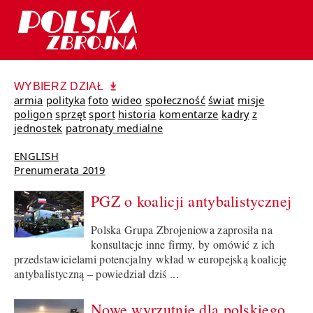
WYBIERZ DZIAŁ
armia
polityka
foto
wideo
społeczność
świat
misje
poligon
sprzęt
sport
historia
komentarze
kadry
z
jednostek
patronaty medialne
ENGLISH
Prenumerata 2019
PGZ o koalicji antybalistycznej
Polska Grupa Zbrojeniowa zaprosiła na
konsultacje inne firmy, by omówić z ich
przedstawicielami potencjalny wkład w europejską koalicję
antybalistyczną – powiedział dziś ...
Nowe wyrzutnie dla polskiego