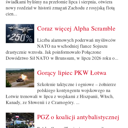
świadkami byliśmy na przełomie lipca i sierpnia, otwiera
nowy rozdział w historii zmagań Zachodu z rosyjską flotą
cien...
Coraz więcej Alpha Scramble
Liczba alarmowych poderwań myśliwców
NATO na wschodniej flance Sojuszu
drastycznie wzrosła. Jak poinformowało Połączone
Dowództwo Sił NATO w Brunssum, w lipcu 2026 roku o...
Gorący lipiec PKW Łotwa
Szkolenie taktyczne i ogniowe – żołnierze
polskiego kontyngentu wojskowego na
Łotwie trenowali w lipcu z wojskami z Hiszpanii, Włoch,
Kanady, ze Słowenii i z Czarnogóry. ...
PGZ o koalicji antybalistycznej