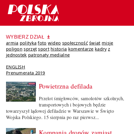
WYBIERZ DZIAŁ
armia
polityka
foto
wideo
społeczność
świat
misje
poligon
sprzęt
sport
historia
komentarze
kadry
z
jednostek
patronaty medialne
ENGLISH
Prenumerata 2019
Powietrzna defilada
Przelot śmigłowców, samolotów szkolnych,
transportowych i bojowych będzie
towarzyszył lądowej defiladzie w Warszawie w Święto
Wojska Polskiego. 15 sierpnia po raz pierwsz...
Kompania dronów zamiast