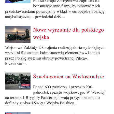
Polska Grupa Zbrojeniowa zaprosiła na
konsultacje inne firmy, by omówić z ich
przedstawicielami potencjalny wkład w europejską koalicję
antybalistyczną – powiedział dziś ...
Nowe wyrzutnie dla polskiego
wojska
Wojskowe Zakłady Uzbrojenia realizują dostawy kolejnych
wyrzutni iLauncher, które stanowią element rozwijanego
przez Polskę systemu obrony powietrznej Pilica+.
Przekazani...
Szachownica na Wisłostradzie
Ponad 600 żołnierzy i przeszło 200
jednostek sprzętu wojskowego. W Wesołej
na terenie 1 Brygady Pancernej trwają przygotowania do
defilady z okazji Święta Wojska Polskieg...