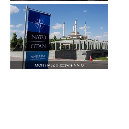
MON i MSZ o szczycie NATO