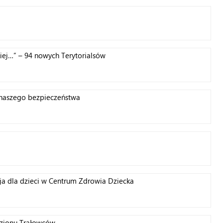
kiej…” – 94 nowych Terytorialsów
aży naszego bezpieczeństwa
aja dla dzieci w Centrum Zdrowia Dziecka
izjonu Trałowców