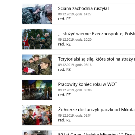
Ściana zachodnia ruszyła!
09.12.2019, godz. 14:27
red. PZ
„…służyć wiernie Rzeczpospolitej Pols
09.12.2019, godz. 10:20
red. PZ
Terytorialsi są siłą, która stoi na str
09.12.2019, godz. 08:16
red. PZ
Pracowity koniec roku w WOT
09.12.2019, godz. 08:08
red. PZ
Żołnierze dostarczyli paczki od Mikoł
09.12.2019, godz. 08:04
red. PZ
50 lat Grupy Nurków Minerów 12 Dyw