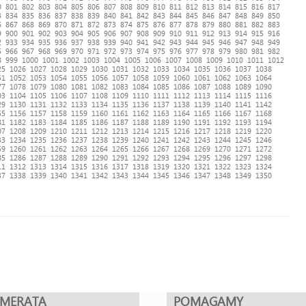
0
801
802
803
804
805
806
807
808
809
810
811
812
813
814
815
816
817
3
834
835
836
837
838
839
840
841
842
843
844
845
846
847
848
849
850
6
867
868
869
870
871
872
873
874
875
876
877
878
879
880
881
882
883
9
900
901
902
903
904
905
906
907
908
909
910
911
912
913
914
915
916
2
933
934
935
936
937
938
939
940
941
942
943
944
945
946
947
948
949
5
966
967
968
969
970
971
972
973
974
975
976
977
978
979
980
981
982
8
999
1000
1001
1002
1003
1004
1005
1006
1007
1008
1009
1010
1011
1012
25
1026
1027
1028
1029
1030
1031
1032
1033
1034
1035
1036
1037
1038
51
1052
1053
1054
1055
1056
1057
1058
1059
1060
1061
1062
1063
1064
77
1078
1079
1080
1081
1082
1083
1084
1085
1086
1087
1088
1089
1090
03
1104
1105
1106
1107
1108
1109
1110
1111
1112
1113
1114
1115
1116
29
1130
1131
1132
1133
1134
1135
1136
1137
1138
1139
1140
1141
1142
55
1156
1157
1158
1159
1160
1161
1162
1163
1164
1165
1166
1167
1168
81
1182
1183
1184
1185
1186
1187
1188
1189
1190
1191
1192
1193
1194
07
1208
1209
1210
1211
1212
1213
1214
1215
1216
1217
1218
1219
1220
33
1234
1235
1236
1237
1238
1239
1240
1241
1242
1243
1244
1245
1246
59
1260
1261
1262
1263
1264
1265
1266
1267
1268
1269
1270
1271
1272
85
1286
1287
1288
1289
1290
1291
1292
1293
1294
1295
1296
1297
1298
11
1312
1313
1314
1315
1316
1317
1318
1319
1320
1321
1322
1323
1324
37
1338
1339
1340
1341
1342
1343
1344
1345
1346
1347
1348
1349
1350
UMERATA
POMAGAMY