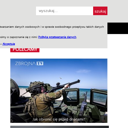
przetwarzaniem danych osobowych i w sprawie swobodnego przepływu takich danych
SH
SKLEP
Jednodniówki
Praca w WIW
simy o zapoznanie się z nimi:
Polityka przetwarzania danych
.
 –
Akceptuję
POLECAMY
Jak obronić się przed dronami?