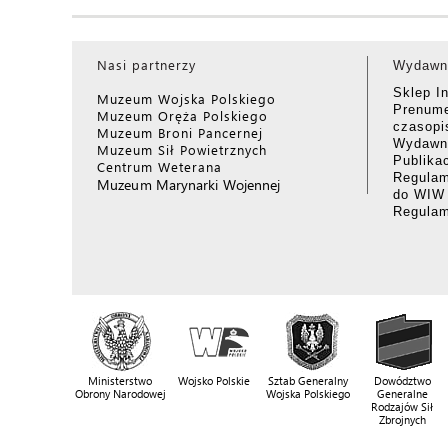
Nasi partnerzy
Wydawn
Sklep I
Muzeum Wojska Polskiego
Prenume
Muzeum Oręża Polskiego
czasop
Muzeum Broni Pancernej
Wydawni
Muzeum Sił Powietrznych
Publika
Centrum Weterana
Regulam
Muzeum Marynarki Wojennej
do WIW
Regula
Ministerstwo
Wojsko Polskie
Sztab Generalny
Dowództwo
Obrony Narodowej
Wojska Polskiego
Generalne
Rodzajów Sił
Zbrojnych