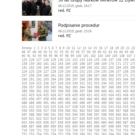
06.12.2019, godz. 16:17
red. PZ
Podpisanie procedur
06.12.2019, godz. 13:16
red. PZ
Strona:
1
2
3
4
5
6
7
8
9
10
11
12
13
14
15
16
17
18
19
20
21
22
46
47
48
49
50
51
52
53
54
55
56
57
58
59
60
61
62
63
64
65
66
90
91
92
93
94
95
96
97
98
99
100
101
102
103
104
105
106
107
125
126
127
128
129
130
131
132
133
134
135
136
137
138
139
14
158
159
160
161
162
163
164
165
166
167
168
169
170
171
172
17
191
192
193
194
195
196
197
198
199
200
201
202
203
204
205
20
224
225
226
227
228
229
230
231
232
233
234
235
236
237
238
23
257
258
259
260
261
262
263
264
265
266
267
268
269
270
271
27
290
291
292
293
294
295
296
297
298
299
300
301
302
303
304
30
323
324
325
326
327
328
329
330
331
332
333
334
335
336
337
33
356
357
358
359
360
361
362
363
364
365
366
367
368
369
370
37
389
390
391
392
393
394
395
396
397
398
399
400
401
402
403
40
422
423
424
425
426
427
428
429
430
431
432
433
434
435
436
43
455
456
457
458
459
460
461
462
463
464
465
466
467
468
469
47
488
489
490
491
492
493
494
495
496
497
498
499
500
501
502
50
521
522
523
524
525
526
527
528
529
530
531
532
533
534
535
53
554
555
556
557
558
559
560
561
562
563
564
565
566
567
568
56
587
588
589
590
591
592
593
594
595
596
597
598
599
600
601
60
620
621
622
623
624
625
626
627
628
629
630
631
632
633
634
63
653
654
655
656
657
658
659
660
661
662
663
664
665
666
667
66
686
687
688
689
690
691
692
693
694
695
696
697
698
699
700
70
719
720
721
722
723
724
725
726
727
728
729
730
731
732
733
73
752
753
754
755
756
757
758
759
760
761
762
763
764
765
766
76