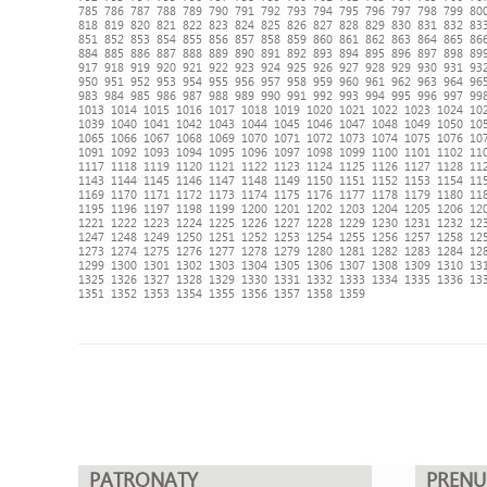
785
786
787
788
789
790
791
792
793
794
795
796
797
798
799
80
818
819
820
821
822
823
824
825
826
827
828
829
830
831
832
83
851
852
853
854
855
856
857
858
859
860
861
862
863
864
865
86
884
885
886
887
888
889
890
891
892
893
894
895
896
897
898
89
917
918
919
920
921
922
923
924
925
926
927
928
929
930
931
93
950
951
952
953
954
955
956
957
958
959
960
961
962
963
964
96
983
984
985
986
987
988
989
990
991
992
993
994
995
996
997
99
1013
1014
1015
1016
1017
1018
1019
1020
1021
1022
1023
1024
10
1039
1040
1041
1042
1043
1044
1045
1046
1047
1048
1049
1050
10
1065
1066
1067
1068
1069
1070
1071
1072
1073
1074
1075
1076
10
1091
1092
1093
1094
1095
1096
1097
1098
1099
1100
1101
1102
11
1117
1118
1119
1120
1121
1122
1123
1124
1125
1126
1127
1128
11
1143
1144
1145
1146
1147
1148
1149
1150
1151
1152
1153
1154
11
1169
1170
1171
1172
1173
1174
1175
1176
1177
1178
1179
1180
11
1195
1196
1197
1198
1199
1200
1201
1202
1203
1204
1205
1206
12
1221
1222
1223
1224
1225
1226
1227
1228
1229
1230
1231
1232
12
1247
1248
1249
1250
1251
1252
1253
1254
1255
1256
1257
1258
12
1273
1274
1275
1276
1277
1278
1279
1280
1281
1282
1283
1284
12
1299
1300
1301
1302
1303
1304
1305
1306
1307
1308
1309
1310
13
1325
1326
1327
1328
1329
1330
1331
1332
1333
1334
1335
1336
13
1351
1352
1353
1354
1355
1356
1357
1358
1359
PATRONATY
PREN