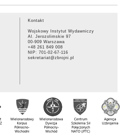
Kontakt
Wojskowy Instytut Wydawniczy
Al. Jerozolimskie 97
00-909 Warszawa
+48 261 849 008
NIP: 701-02-67-116
sekretariat@zbrojni.pl
t
Wielonarodowy
Wielonarodowa
Centrum
Agencja
SZ
Korpus
Dywizja
Szkolenia Sił
Uzbrojenia
Północno-
Północny-
Połączonych
Wschodni
Wschód
NATO (JFTC)