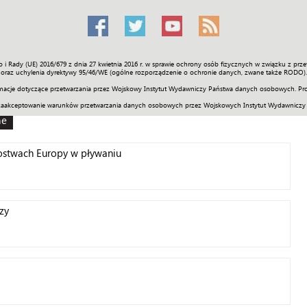
o i Rady (UE) 2016/679 z dnia 27 kwietnia 2016 r. w sprawie ochrony osób fizycznych w związku z 
Świat
Społeczność
Sport
Historia
Galerie
Wideo
ENGLI
oraz uchylenia dyrektywy 95/46/WE (ogólne rozporządzenie o ochronie danych, zwane także RODO).
acje dotyczące przetwarzania przez Wojskowy Instytut Wydawniczy Państwa danych osobowych. Pro
zaakceptowanie warunków przetwarzania danych osobowych przez Wojskowych Instytut Wydawniczy
ne
zostwach Europy w pływaniu
rzy