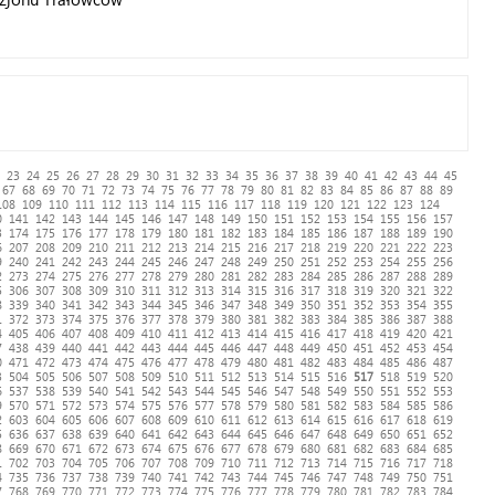
23
24
25
26
27
28
29
30
31
32
33
34
35
36
37
38
39
40
41
42
43
44
45
67
68
69
70
71
72
73
74
75
76
77
78
79
80
81
82
83
84
85
86
87
88
89
108
109
110
111
112
113
114
115
116
117
118
119
120
121
122
123
124
0
141
142
143
144
145
146
147
148
149
150
151
152
153
154
155
156
157
3
174
175
176
177
178
179
180
181
182
183
184
185
186
187
188
189
190
6
207
208
209
210
211
212
213
214
215
216
217
218
219
220
221
222
223
9
240
241
242
243
244
245
246
247
248
249
250
251
252
253
254
255
256
2
273
274
275
276
277
278
279
280
281
282
283
284
285
286
287
288
289
5
306
307
308
309
310
311
312
313
314
315
316
317
318
319
320
321
322
8
339
340
341
342
343
344
345
346
347
348
349
350
351
352
353
354
355
1
372
373
374
375
376
377
378
379
380
381
382
383
384
385
386
387
388
4
405
406
407
408
409
410
411
412
413
414
415
416
417
418
419
420
421
7
438
439
440
441
442
443
444
445
446
447
448
449
450
451
452
453
454
0
471
472
473
474
475
476
477
478
479
480
481
482
483
484
485
486
487
3
504
505
506
507
508
509
510
511
512
513
514
515
516
517
518
519
520
6
537
538
539
540
541
542
543
544
545
546
547
548
549
550
551
552
553
9
570
571
572
573
574
575
576
577
578
579
580
581
582
583
584
585
586
2
603
604
605
606
607
608
609
610
611
612
613
614
615
616
617
618
619
5
636
637
638
639
640
641
642
643
644
645
646
647
648
649
650
651
652
8
669
670
671
672
673
674
675
676
677
678
679
680
681
682
683
684
685
1
702
703
704
705
706
707
708
709
710
711
712
713
714
715
716
717
718
4
735
736
737
738
739
740
741
742
743
744
745
746
747
748
749
750
751
7
768
769
770
771
772
773
774
775
776
777
778
779
780
781
782
783
784