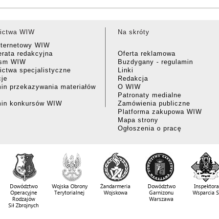
ictwa WIW
Na skróty
nternetowy WIW
rata redakcyjna
Oferta reklamowa
ism WIW
Buzdygany - regulamin
ctwa specjalistyczne
Linki
cje
Redakcja
in przekazywania materiałów
O WIW
Patronaty medialne
min konkursów WIW
Zamówienia publiczne
Platforma zakupowa WIW
Mapa strony
Ogłoszenia o pracę
Dowództwo
Wojska Obrony
Żandarmeria
Dowództwo
Inspektora
Operacyjne
Terytorialnej
Wojskowa
Garnizonu
Wsparcia 
Rodzajów
Warszawa
Sił Zbrojnych