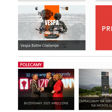
Vespa Battle Challenge
POLECAMY
ZAPRASZAMY NA WIR
BUZDYGANY 2025 WRĘCZONE
NA MONTE C