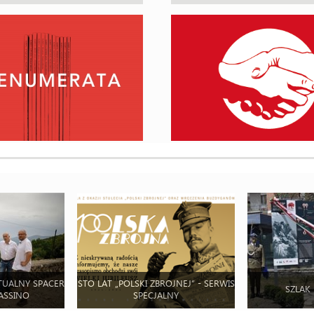
TUALNY SPACER
STO LAT „POLSKI ZBROJNEJ” - SERWIS
SZLAK
ASSINO
SPECJALNY