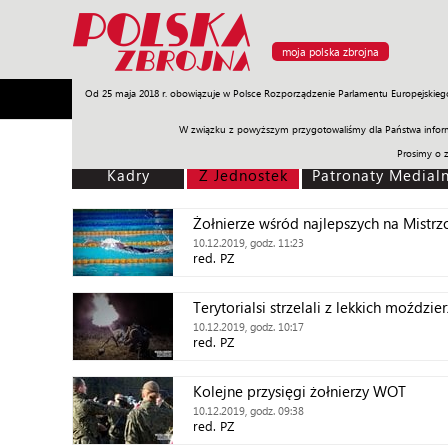
moja polska zbrojna
Od 25 maja 2018 r. obowiązuje w Polsce Rozporządzenie Parlamentu Europejskieg
Armia
Poligon
Sprzęt
Misje
Polityka
Prawo
W związku z powyższym przygotowaliśmy dla Państwa inform
Prosimy o 
Kadry
Z Jednostek
Patronaty Medial
Żołnierze wśród najlepszych na Mistr
10.12.2019, godz. 11:23
red. PZ
Terytorialsi strzelali z lekkich moździe
10.12.2019, godz. 10:17
red. PZ
Kolejne przysięgi żołnierzy WOT
10.12.2019, godz. 09:38
red. PZ