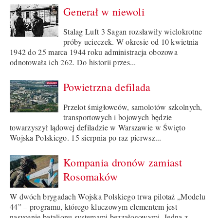
Generał w niewoli
Stalag Luft 3 Sagan rozsławiły wielokrotne
próby ucieczek. W okresie od 10 kwietnia
1942 do 25 marca 1944 roku administracja obozowa
odnotowała ich 262. Do historii przes...
Powietrzna defilada
Przelot śmigłowców, samolotów szkolnych,
transportowych i bojowych będzie
towarzyszył lądowej defiladzie w Warszawie w Święto
Wojska Polskiego. 15 sierpnia po raz pierwsz...
Kompania dronów zamiast
Rosomaków
W dwóch brygadach Wojska Polskiego trwa pilotaż „Modelu
44” – programu, którego kluczowym elementem jest
nasycenie batalionu systemami bezzałogowymi. Jedną z