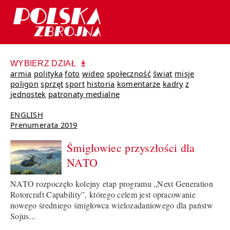
WYBIERZ DZIAŁ
armia
polityka
foto
wideo
społeczność
świat
misje
poligon
sprzęt
sport
historia
komentarze
kadry
z
jednostek
patronaty medialne
ENGLISH
Prenumerata 2019
Śmigłowiec przyszłości dla
NATO
NATO rozpoczęło kolejny etap programu „Next Generation
Rotorcraft Capability”, którego celem jest opracowanie
nowego średniego śmigłowca wielozadaniowego dla państw
Sojus...