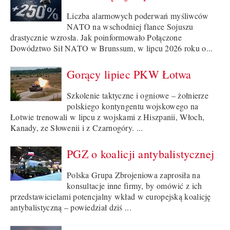
Liczba alarmowych poderwań myśliwców
NATO na wschodniej flance Sojuszu
drastycznie wzrosła. Jak poinformowało Połączone
Dowództwo Sił NATO w Brunssum, w lipcu 2026 roku o...
Gorący lipiec PKW Łotwa
Szkolenie taktyczne i ogniowe – żołnierze
polskiego kontyngentu wojskowego na
Łotwie trenowali w lipcu z wojskami z Hiszpanii, Włoch,
Kanady, ze Słowenii i z Czarnogóry. ...
PGZ o koalicji antybalistycznej
Polska Grupa Zbrojeniowa zaprosiła na
konsultacje inne firmy, by omówić z ich
przedstawicielami potencjalny wkład w europejską koalicję
antybalistyczną – powiedział dziś ...