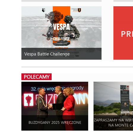
Vespa Battle Challenge
POLECAMY
ZAPRASZAMY NA WIR
BUZDYGANY 2025 WRĘCZONE
NA MONTE C