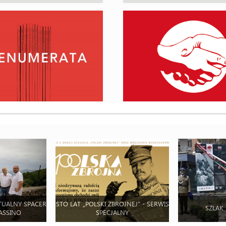
TUALNY SPACER
STO LAT „POLSKI ZBROJNEJ” - SERWIS
SZLAK
ASSINO
SPECJALNY