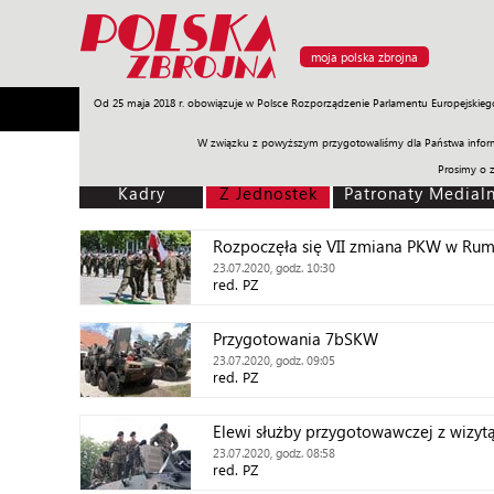
moja polska zbrojna
Od 25 maja 2018 r. obowiązuje w Polsce Rozporządzenie Parlamentu Europejskieg
Armia
Poligon
Sprzęt
Misje
Polityka
Prawo
W związku z powyższym przygotowaliśmy dla Państwa inform
Prosimy o 
Kadry
Z Jednostek
Patronaty Medial
Rozpoczęła się VII zmiana PKW w Rum
23.07.2020, godz. 10:30
red. PZ
Przygotowania 7bSKW
23.07.2020, godz. 09:05
red. PZ
Elewi służby przygotowawczej z wizyt
23.07.2020, godz. 08:58
red. PZ