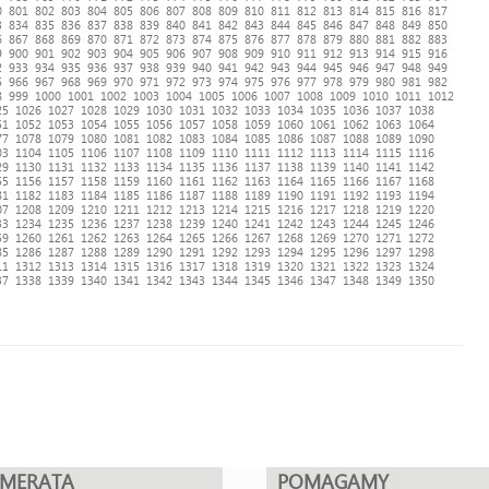
0
801
802
803
804
805
806
807
808
809
810
811
812
813
814
815
816
817
3
834
835
836
837
838
839
840
841
842
843
844
845
846
847
848
849
850
6
867
868
869
870
871
872
873
874
875
876
877
878
879
880
881
882
883
9
900
901
902
903
904
905
906
907
908
909
910
911
912
913
914
915
916
2
933
934
935
936
937
938
939
940
941
942
943
944
945
946
947
948
949
5
966
967
968
969
970
971
972
973
974
975
976
977
978
979
980
981
982
8
999
1000
1001
1002
1003
1004
1005
1006
1007
1008
1009
1010
1011
1012
25
1026
1027
1028
1029
1030
1031
1032
1033
1034
1035
1036
1037
1038
51
1052
1053
1054
1055
1056
1057
1058
1059
1060
1061
1062
1063
1064
77
1078
1079
1080
1081
1082
1083
1084
1085
1086
1087
1088
1089
1090
03
1104
1105
1106
1107
1108
1109
1110
1111
1112
1113
1114
1115
1116
29
1130
1131
1132
1133
1134
1135
1136
1137
1138
1139
1140
1141
1142
55
1156
1157
1158
1159
1160
1161
1162
1163
1164
1165
1166
1167
1168
81
1182
1183
1184
1185
1186
1187
1188
1189
1190
1191
1192
1193
1194
07
1208
1209
1210
1211
1212
1213
1214
1215
1216
1217
1218
1219
1220
33
1234
1235
1236
1237
1238
1239
1240
1241
1242
1243
1244
1245
1246
59
1260
1261
1262
1263
1264
1265
1266
1267
1268
1269
1270
1271
1272
85
1286
1287
1288
1289
1290
1291
1292
1293
1294
1295
1296
1297
1298
11
1312
1313
1314
1315
1316
1317
1318
1319
1320
1321
1322
1323
1324
37
1338
1339
1340
1341
1342
1343
1344
1345
1346
1347
1348
1349
1350
UMERATA
POMAGAMY