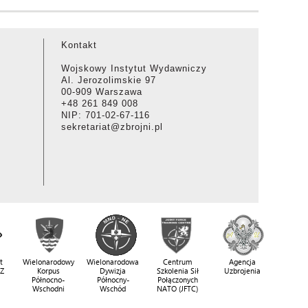
Kontakt
Wojskowy Instytut Wydawniczy
Al. Jerozolimskie 97
00-909 Warszawa
+48 261 849 008
NIP: 701-02-67-116
sekretariat@zbrojni.pl
t
Wielonarodowy
Wielonarodowa
Centrum
Agencja
SZ
Korpus
Dywizja
Szkolenia Sił
Uzbrojenia
Północno-
Północny-
Połączonych
Wschodni
Wschód
NATO (JFTC)