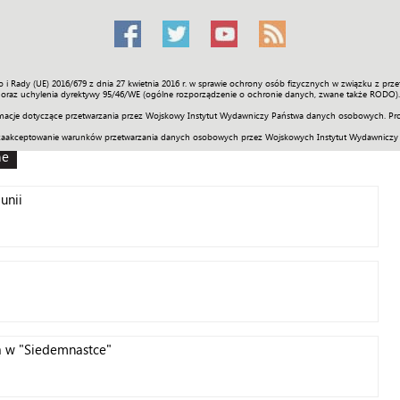
o i Rady (UE) 2016/679 z dnia 27 kwietnia 2016 r. w sprawie ochrony osób fizycznych w związku z 
Świat
Społeczność
Sport
Historia
Galerie
Wideo
ENGLI
oraz uchylenia dyrektywy 95/46/WE (ogólne rozporządzenie o ochronie danych, zwane także RODO).
acje dotyczące przetwarzania przez Wojskowy Instytut Wydawniczy Państwa danych osobowych. Pro
zaakceptowanie warunków przetwarzania danych osobowych przez Wojskowych Instytut Wydawniczy
ne
unii
ą w "Siedemnastce"