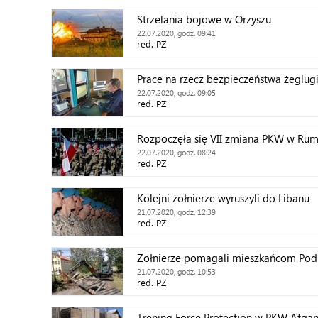
Strzelania bojowe w Orzyszu
22.07.2020, godz. 09:41
red. PZ
Prace na rzecz bezpieczeństwa żeglug
22.07.2020, godz. 09:05
red. PZ
Rozpoczęła się VII zmiana PKW w Rum
22.07.2020, godz. 08:24
red. PZ
Kolejni żołnierze wyruszyli do Libanu
21.07.2020, godz. 12:39
red. PZ
Żołnierze pomagali mieszkańcom Pod
21.07.2020, godz. 10:53
red. PZ
Trening Force Protection w PKW Afgan