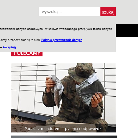
przetwarzaniem danych osobowych i w sprawie swobodnego przepływu takich danych
SH
SKLEP
Jednodniówki
Praca w WIW
simy o zapoznanie się z nimi:
Polityka przetwarzania danych
.
 –
Akceptuję
POLECAMY
Paczka z mundurem – pytania i odpowiedzi