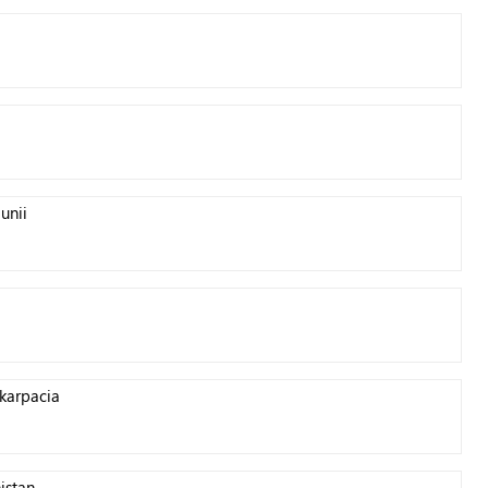
i
unii
karpacia
istan