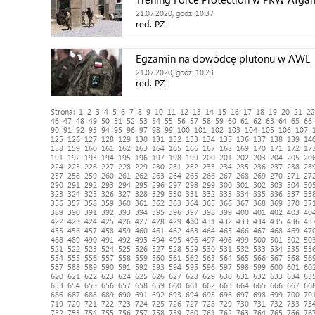
21.07.2020, godz. 10:37
red. PZ
Egzamin na dowódcę plutonu w AWL
21.07.2020, godz. 10:23
red. PZ
Strona:
1
2
3
4
5
6
7
8
9
10
11
12
13
14
15
16
17
18
19
20
21
22
46
47
48
49
50
51
52
53
54
55
56
57
58
59
60
61
62
63
64
65
66
90
91
92
93
94
95
96
97
98
99
100
101
102
103
104
105
106
107
125
126
127
128
129
130
131
132
133
134
135
136
137
138
139
14
158
159
160
161
162
163
164
165
166
167
168
169
170
171
172
17
191
192
193
194
195
196
197
198
199
200
201
202
203
204
205
20
224
225
226
227
228
229
230
231
232
233
234
235
236
237
238
23
257
258
259
260
261
262
263
264
265
266
267
268
269
270
271
27
290
291
292
293
294
295
296
297
298
299
300
301
302
303
304
30
323
324
325
326
327
328
329
330
331
332
333
334
335
336
337
33
356
357
358
359
360
361
362
363
364
365
366
367
368
369
370
37
389
390
391
392
393
394
395
396
397
398
399
400
401
402
403
40
422
423
424
425
426
427
428
429
430
431
432
433
434
435
436
43
455
456
457
458
459
460
461
462
463
464
465
466
467
468
469
47
488
489
490
491
492
493
494
495
496
497
498
499
500
501
502
50
521
522
523
524
525
526
527
528
529
530
531
532
533
534
535
53
554
555
556
557
558
559
560
561
562
563
564
565
566
567
568
56
587
588
589
590
591
592
593
594
595
596
597
598
599
600
601
60
620
621
622
623
624
625
626
627
628
629
630
631
632
633
634
63
653
654
655
656
657
658
659
660
661
662
663
664
665
666
667
66
686
687
688
689
690
691
692
693
694
695
696
697
698
699
700
70
719
720
721
722
723
724
725
726
727
728
729
730
731
732
733
73
752
753
754
755
756
757
758
759
760
761
762
763
764
765
766
76