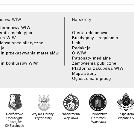
ictwa WIW
Na skróty
nternetowy WIW
rata redakcyjna
Oferta reklamowa
ism WIW
Buzdygany - regulamin
ctwa specjalistyczne
Linki
cje
Redakcja
in przekazywania materiałów
O WIW
Patronaty medialne
min konkursów WIW
Zamówienia publiczne
Platforma zakupowa WIW
Mapa strony
Ogłoszenia o pracę
Dowództwo
Wojska Obrony
Żandarmeria
Dowództwo
Inspektora
Operacyjne
Terytorialnej
Wojskowa
Garnizonu
Wsparcia 
Rodzajów
Warszawa
Sił Zbrojnych