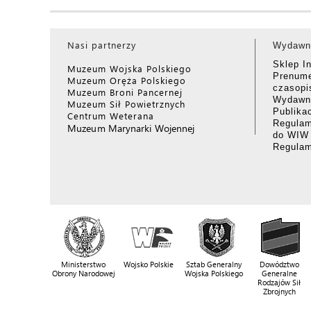
Nasi partnerzy
Wydawn
Sklep I
Muzeum Wojska Polskiego
Prenume
Muzeum Oręża Polskiego
czasop
Muzeum Broni Pancernej
Wydawni
Muzeum Sił Powietrznych
Publika
Centrum Weterana
Regulam
Muzeum Marynarki Wojennej
do WIW
Regula
Ministerstwo
Wojsko Polskie
Sztab Generalny
Dowództwo
Obrony Narodowej
Wojska Polskiego
Generalne
Rodzajów Sił
Zbrojnych