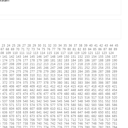
23
24
25
26
27
28
29
30
31
32
33
34
35
36
37
38
39
40
41
42
43
44
45
67
68
69
70
71
72
73
74
75
76
77
78
79
80
81
82
83
84
85
86
87
88
89
108
109
110
111
112
113
114
115
116
117
118
119
120
121
122
123
124
0
141
142
143
144
145
146
147
148
149
150
151
152
153
154
155
156
157
3
174
175
176
177
178
179
180
181
182
183
184
185
186
187
188
189
190
6
207
208
209
210
211
212
213
214
215
216
217
218
219
220
221
222
223
9
240
241
242
243
244
245
246
247
248
249
250
251
252
253
254
255
256
2
273
274
275
276
277
278
279
280
281
282
283
284
285
286
287
288
289
5
306
307
308
309
310
311
312
313
314
315
316
317
318
319
320
321
322
8
339
340
341
342
343
344
345
346
347
348
349
350
351
352
353
354
355
1
372
373
374
375
376
377
378
379
380
381
382
383
384
385
386
387
388
4
405
406
407
408
409
410
411
412
413
414
415
416
417
418
419
420
421
7
438
439
440
441
442
443
444
445
446
447
448
449
450
451
452
453
454
0
471
472
473
474
475
476
477
478
479
480
481
482
483
484
485
486
487
3
504
505
506
507
508
509
510
511
512
513
514
515
516
517
518
519
520
6
537
538
539
540
541
542
543
544
545
546
547
548
549
550
551
552
553
9
570
571
572
573
574
575
576
577
578
579
580
581
582
583
584
585
586
2
603
604
605
606
607
608
609
610
611
612
613
614
615
616
617
618
619
5
636
637
638
639
640
641
642
643
644
645
646
647
648
649
650
651
652
8
669
670
671
672
673
674
675
676
677
678
679
680
681
682
683
684
685
1
702
703
704
705
706
707
708
709
710
711
712
713
714
715
716
717
718
4
735
736
737
738
739
740
741
742
743
744
745
746
747
748
749
750
751
7
768
769
770
771
772
773
774
775
776
777
778
779
780
781
782
783
784