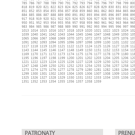
785
786
787
788
789
790
791
792
793
794
795
796
797
798
799
80
818
819
820
821
822
823
824
825
826
827
828
829
830
831
832
83
851
852
853
854
855
856
857
858
859
860
861
862
863
864
865
86
884
885
886
887
888
889
890
891
892
893
894
895
896
897
898
89
917
918
919
920
921
922
923
924
925
926
927
928
929
930
931
93
950
951
952
953
954
955
956
957
958
959
960
961
962
963
964
96
983
984
985
986
987
988
989
990
991
992
993
994
995
996
997
99
1013
1014
1015
1016
1017
1018
1019
1020
1021
1022
1023
1024
10
1039
1040
1041
1042
1043
1044
1045
1046
1047
1048
1049
1050
10
1065
1066
1067
1068
1069
1070
1071
1072
1073
1074
1075
1076
10
1091
1092
1093
1094
1095
1096
1097
1098
1099
1100
1101
1102
11
1117
1118
1119
1120
1121
1122
1123
1124
1125
1126
1127
1128
11
1143
1144
1145
1146
1147
1148
1149
1150
1151
1152
1153
1154
11
1169
1170
1171
1172
1173
1174
1175
1176
1177
1178
1179
1180
11
1195
1196
1197
1198
1199
1200
1201
1202
1203
1204
1205
1206
12
1221
1222
1223
1224
1225
1226
1227
1228
1229
1230
1231
1232
12
1247
1248
1249
1250
1251
1252
1253
1254
1255
1256
1257
1258
12
1273
1274
1275
1276
1277
1278
1279
1280
1281
1282
1283
1284
12
1299
1300
1301
1302
1303
1304
1305
1306
1307
1308
1309
1310
13
1325
1326
1327
1328
1329
1330
1331
1332
1333
1334
1335
1336
13
1351
1352
1353
1354
1355
1356
1357
1358
1359
PATRONATY
PREN