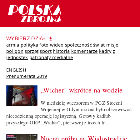
WYBIERZ DZIAŁ
armia
polityka
foto
wideo
społeczność
świat
misje
poligon
sprzęt
sport
historia
komentarze
kadry
z
jednostek
patronaty medialne
ENGLISH
Prenumerata 2019
„Wicher" wkrótce na wodzie
W niedzielę wieczorem w PGZ Stoczni
Wojennej w Gdyni można było obserwować
niecodzienną operację logistyczną. Gotowy kadłub
przyszłego ORP „Wicher”, pierwszej z trzech fr...
Nocna próba na Wisłostradzie