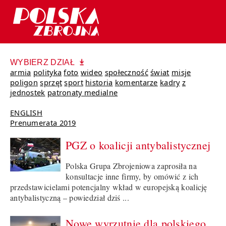
WYBIERZ DZIAŁ
armia
polityka
foto
wideo
społeczność
świat
misje
poligon
sprzęt
sport
historia
komentarze
kadry
z
jednostek
patronaty medialne
ENGLISH
Prenumerata 2019
PGZ o koalicji antybalistycznej
Polska Grupa Zbrojeniowa zaprosiła na
konsultacje inne firmy, by omówić z ich
przedstawicielami potencjalny wkład w europejską koalicję
antybalistyczną – powiedział dziś ...
Nowe wyrzutnie dla polskiego