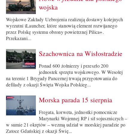
wojska
Wojskowe Zakłady Uzbrojenia realizują dostawy kolejnych
wyrzutni iLauncher, które stanowią element rozwijanego
przez Polskę systemu obrony powietrznej Pilica+.
Przekazani...
Szachownica na Wisłostradzie
Ponad 600 żołnierzy i przeszło 200
jednostek sprzętu wojskowego. W Wesołej
na terenie 1 Brygady Pancernej trwają przygotowania do
defilady z okazji Święta Wojska Polskieg...
Morska parada 15 sierpnia
Fregata, korweta, jednostki pomocnicze
Marynarki Wojennej RP i sił sojuszniczych –
w sumie 21 okrętów – wezmą udział w morskiej paradzie po
Zatoce Gdańskiej z okazji Świę...