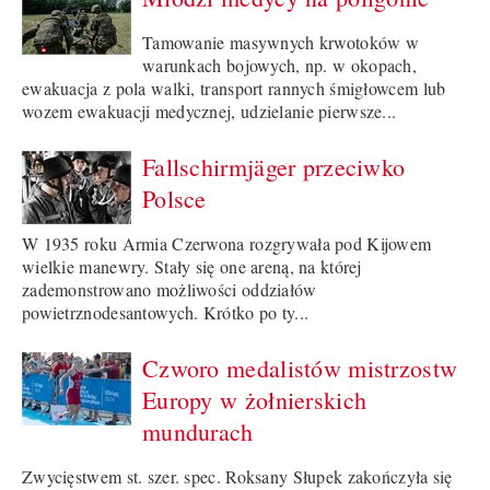
Tamowanie masywnych krwotoków w
warunkach bojowych, np. w okopach,
ewakuacja z pola walki, transport rannych śmigłowcem lub
wozem ewakuacji medycznej, udzielanie pierwsze...
Fallschirmjäger przeciwko
Polsce
W 1935 roku Armia Czerwona rozgrywała pod Kijowem
wielkie manewry. Stały się one areną, na której
zademonstrowano możliwości oddziałów
powietrznodesantowych. Krótko po ty...
Czworo medalistów mistrzostw
Europy w żołnierskich
mundurach
Zwycięstwem st. szer. spec. Roksany Słupek zakończyła się