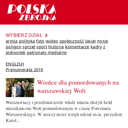
WYBIERZ DZIAŁ
armia
polityka
foto
wideo
społeczność
świat
misje
poligon
sprzęt
sport
historia
komentarze
kadry
z
jednostek
patronaty medialne
ENGLISH
Prenumerata 2019
Wieńce dla pomordowanych na
warszawskiej Woli
Warszawiacy i przedstawiciele władz miasta złożyli hołd
mieszkańcom Woli pomordowanym w czasie Powstania
Warszawskiego. W uroczystości wzięli udział m.in. prezydent
Karol...