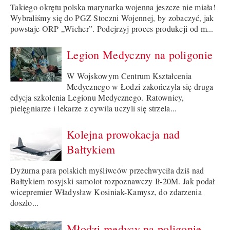
Takiego okrętu polska marynarka wojenna jeszcze nie miała!
Wybraliśmy się do PGZ Stoczni Wojennej, by zobaczyć, jak
powstaje ORP „Wicher”. Podejrzyj proces produkcji od m...
Legion Medyczny na poligonie
W Wojskowym Centrum Kształcenia
Medycznego w Łodzi zakończyła się druga
edycja szkolenia Legionu Medycznego. Ratownicy,
pielęgniarze i lekarze z cywila uczyli się strzela...
Kolejna prowokacja nad
Bałtykiem
Dyżurna para polskich myśliwców przechwyciła dziś nad
Bałtykiem rosyjski samolot rozpoznawczy Ił-20M. Jak podał
wicepremier Władysław Kosiniak-Kamysz, do zdarzenia
doszło...
Młodzi medycy na poligonie