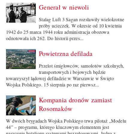
Generał w niewoli
Stalag Luft 3 Sagan rozsławiły wielokrotne
próby ucieczek. W okresie od 10 kwietnia
1942 do 25 marca 1944 roku administracja obozowa
odnotowała ich 262. Do historii przes...
Powietrzna defilada
Przelot śmigłowców, samolotów szkolnych,
transportowych i bojowych będzie
towarzyszył lądowej defiladzie w Warszawie w Święto
Wojska Polskiego. 15 sierpnia po raz pierwsz...
Kompania dronów zamiast
Rosomaków
W dwóch brygadach Wojska Polskiego trwa pilotaż „Modelu
44” – programu, którego kluczowym elementem jest
nasycenie batalionu systemami bezzałogowymi. Jedną z