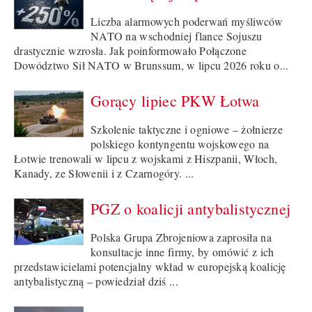
Liczba alarmowych poderwań myśliwców
NATO na wschodniej flance Sojuszu
drastycznie wzrosła. Jak poinformowało Połączone
Dowództwo Sił NATO w Brunssum, w lipcu 2026 roku o...
Gorący lipiec PKW Łotwa
Szkolenie taktyczne i ogniowe – żołnierze
polskiego kontyngentu wojskowego na
Łotwie trenowali w lipcu z wojskami z Hiszpanii, Włoch,
Kanady, ze Słowenii i z Czarnogóry. ...
PGZ o koalicji antybalistycznej
Polska Grupa Zbrojeniowa zaprosiła na
konsultacje inne firmy, by omówić z ich
przedstawicielami potencjalny wkład w europejską koalicję
antybalistyczną – powiedział dziś ...