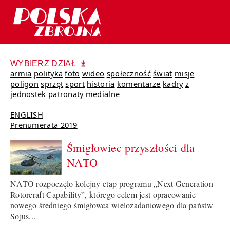
WYBIERZ DZIAŁ
armia
polityka
foto
wideo
społeczność
świat
misje
poligon
sprzęt
sport
historia
komentarze
kadry
z
jednostek
patronaty medialne
ENGLISH
Prenumerata 2019
Śmigłowiec przyszłości dla
NATO
NATO rozpoczęło kolejny etap programu „Next Generation
Rotorcraft Capability”, którego celem jest opracowanie
nowego średniego śmigłowca wielozadaniowego dla państw
Sojus...