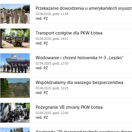
Przekazanie dowodzenia u amerykańskich sojusz
03.06.2020, godz. 11:36
red. PZ
Transport czołgów dla PKW Łotwa
02.06.2020, godz. 14:52
red. PZ
Wodowanie i chrzest holownika H-3 „Leszko”
02.06.2020, godz. 13:50
red. PZ
Współdziałamy dla waszego bezpieczeństwa
02.06.2020, godz. 12:25
red. PZ
Pożegnanie VII zmiany PKW Łotwa
02.06.2020, godz. 12:04
red. PZ
Anakonda '20: transport techniki wojskowej drog