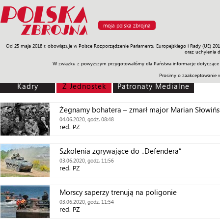
moja polska zbrojna
Od 25 maja 2018 r. obowiązuje w Polsce Rozporządzenie Parlamentu Europejskiego i Rady (UE) 20
Armia
Poligon
Sprzęt
Misje
Polityka
Prawo
Świat
Sp
oraz uchylenia 
W związku z powyższym przygotowaliśmy dla Państwa informacje dotyczące 
Prosimy o zaakceptowanie 
Kadry
Z Jednostek
Patronaty Medialne
Żegnamy bohatera – zmarł major Marian Słowińs
04.06.2020, godz. 08:48
red. PZ
Szkolenia zgrywające do „Defendera”
03.06.2020, godz. 11:56
red. PZ
Morscy saperzy trenują na poligonie
03.06.2020, godz. 11:54
red. PZ