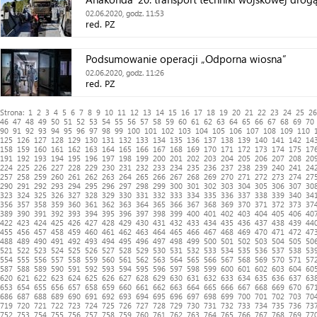
02.06.2020, godz. 11:53
red. PZ
Podsumowanie operacji „Odporna wiosna”
02.06.2020, godz. 11:26
red. PZ
Strona:
1
2
3
4
5
6
7
8
9
10
11
12
13
14
15
16
17
18
19
20
21
22
23
24
25
26
46
47
48
49
50
51
52
53
54
55
56
57
58
59
60
61
62
63
64
65
66
67
68
69
70
90
91
92
93
94
95
96
97
98
99
100
101
102
103
104
105
106
107
108
109
110
125
126
127
128
129
130
131
132
133
134
135
136
137
138
139
140
141
142
14
158
159
160
161
162
163
164
165
166
167
168
169
170
171
172
173
174
175
17
191
192
193
194
195
196
197
198
199
200
201
202
203
204
205
206
207
208
20
224
225
226
227
228
229
230
231
232
233
234
235
236
237
238
239
240
241
24
257
258
259
260
261
262
263
264
265
266
267
268
269
270
271
272
273
274
27
290
291
292
293
294
295
296
297
298
299
300
301
302
303
304
305
306
307
30
323
324
325
326
327
328
329
330
331
332
333
334
335
336
337
338
339
340
34
356
357
358
359
360
361
362
363
364
365
366
367
368
369
370
371
372
373
37
389
390
391
392
393
394
395
396
397
398
399
400
401
402
403
404
405
406
40
422
423
424
425
426
427
428
429
430
431
432
433
434
435
436
437
438
439
44
455
456
457
458
459
460
461
462
463
464
465
466
467
468
469
470
471
472
47
488
489
490
491
492
493
494
495
496
497
498
499
500
501
502
503
504
505
50
521
522
523
524
525
526
527
528
529
530
531
532
533
534
535
536
537
538
53
554
555
556
557
558
559
560
561
562
563
564
565
566
567
568
569
570
571
57
587
588
589
590
591
592
593
594
595
596
597
598
599
600
601
602
603
604
60
620
621
622
623
624
625
626
627
628
629
630
631
632
633
634
635
636
637
63
653
654
655
656
657
658
659
660
661
662
663
664
665
666
667
668
669
670
67
686
687
688
689
690
691
692
693
694
695
696
697
698
699
700
701
702
703
70
719
720
721
722
723
724
725
726
727
728
729
730
731
732
733
734
735
736
73
752
753
754
755
756
757
758
759
760
761
762
763
764
765
766
767
768
769
77