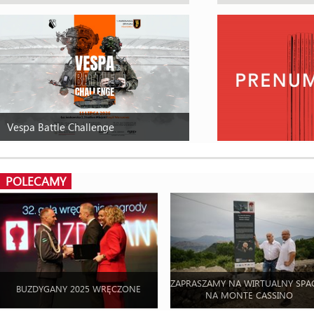
Vespa Battle Challenge
POLECAMY
ZAPRASZAMY NA WIRTUALNY SPA
BUZDYGANY 2025 WRĘCZONE
NA MONTE CASSINO