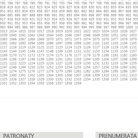
785
786
787
788
789
790
791
792
793
794
795
796
797
798
799
800
801
802
80
818
819
820
821
822
823
824
825
826
827
828
829
830
831
832
833
834
835
83
851
852
853
854
855
856
857
858
859
860
861
862
863
864
865
866
867
868
86
884
885
886
887
888
889
890
891
892
893
894
895
896
897
898
899
900
901
90
917
918
919
920
921
922
923
924
925
926
927
928
929
930
931
932
933
934
93
950
951
952
953
954
955
956
957
958
959
960
961
962
963
964
965
966
967
96
983
984
985
986
987
988
989
990
991
992
993
994
995
996
997
998
999
1000
1
1013
1014
1015
1016
1017
1018
1019
1020
1021
1022
1023
1024
1025
1026
1027
1039
1040
1041
1042
1043
1044
1045
1046
1047
1048
1049
1050
1051
1052
1053
1065
1066
1067
1068
1069
1070
1071
1072
1073
1074
1075
1076
1077
1078
1079
1091
1092
1093
1094
1095
1096
1097
1098
1099
1100
1101
1102
1103
1104
1105
1117
1118
1119
1120
1121
1122
1123
1124
1125
1126
1127
1128
1129
1130
1131
1143
1144
1145
1146
1147
1148
1149
1150
1151
1152
1153
1154
1155
1156
1157
1169
1170
1171
1172
1173
1174
1175
1176
1177
1178
1179
1180
1181
1182
1183
1195
1196
1197
1198
1199
1200
1201
1202
1203
1204
1205
1206
1207
1208
1209
1221
1222
1223
1224
1225
1226
1227
1228
1229
1230
1231
1232
1233
1234
1235
1247
1248
1249
1250
1251
1252
1253
1254
1255
1256
1257
1258
1259
1260
1261
1273
1274
1275
1276
1277
1278
1279
1280
1281
1282
1283
1284
1285
1286
1287
1299
1300
1301
1302
1303
1304
1305
1306
1307
1308
1309
1310
1311
1312
1313
1325
1326
1327
1328
1329
1330
1331
1332
1333
1334
1335
1336
1337
1338
1339
1351
1352
1353
1354
1355
1356
1357
1358
1359
PATRONATY
PRENUMERATA