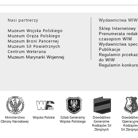
Nasi partnerzy
Wydawnictwa WIW
Sklep Internetow
Muzeum Wojska Polskiego
Prenumerata redak
Muzeum Oręża Polskiego
czasopism WIW
Muzeum Broni Pancernej
Wydawnictwa specj
Muzeum Sił Powietrznych
Publikacje
Centrum Weterana
Regulamin przekaz
Muzeum Marynarki Wojennej
do WIW
Regulamin konkur
Ministerstwo
Wojsko Polskie
Sztab Generalny
Dowództwo
Dowództw
Obrony Narodowej
Wojska Polskiego
Generalne
Operacyjn
Rodzajów Sił
Rodzajów
Zbrojnych
Sił Zbrojny