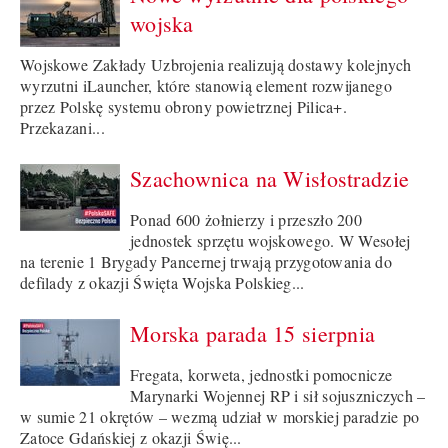
wojska
Wojskowe Zakłady Uzbrojenia realizują dostawy kolejnych
wyrzutni iLauncher, które stanowią element rozwijanego
przez Polskę systemu obrony powietrznej Pilica+.
Przekazani...
Szachownica na Wisłostradzie
Ponad 600 żołnierzy i przeszło 200
jednostek sprzętu wojskowego. W Wesołej
na terenie 1 Brygady Pancernej trwają przygotowania do
defilady z okazji Święta Wojska Polskieg...
Morska parada 15 sierpnia
Fregata, korweta, jednostki pomocnicze
Marynarki Wojennej RP i sił sojuszniczych –
w sumie 21 okrętów – wezmą udział w morskiej paradzie po
Zatoce Gdańskiej z okazji Świę...