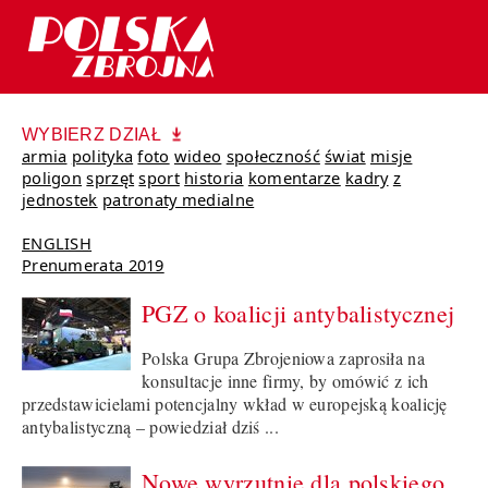
WYBIERZ DZIAŁ
armia
polityka
foto
wideo
społeczność
świat
misje
poligon
sprzęt
sport
historia
komentarze
kadry
z
jednostek
patronaty medialne
ENGLISH
Prenumerata 2019
PGZ o koalicji antybalistycznej
Polska Grupa Zbrojeniowa zaprosiła na
konsultacje inne firmy, by omówić z ich
przedstawicielami potencjalny wkład w europejską koalicję
antybalistyczną – powiedział dziś ...
Nowe wyrzutnie dla polskiego