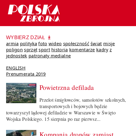
WYBIERZ DZIAŁ
armia
polityka
foto
wideo
społeczność
świat
misje
poligon
sprzęt
sport
historia
komentarze
kadry
z
jednostek
patronaty medialne
ENGLISH
Prenumerata 2019
Powietrzna defilada
Przelot śmigłowców, samolotów szkolnych,
transportowych i bojowych będzie
towarzyszył lądowej defiladzie w Warszawie w Święto
Wojska Polskiego. 15 sierpnia po raz pierwsz...
Kompania dronów zamiast