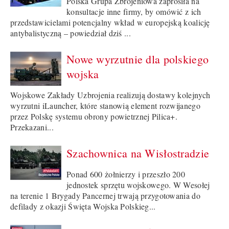
Polska Grupa Zbrojeniowa zaprosiła na
konsultacje inne firmy, by omówić z ich
przedstawicielami potencjalny wkład w europejską koalicję
antybalistyczną – powiedział dziś ...
Nowe wyrzutnie dla polskiego
wojska
Wojskowe Zakłady Uzbrojenia realizują dostawy kolejnych
wyrzutni iLauncher, które stanowią element rozwijanego
przez Polskę systemu obrony powietrznej Pilica+.
Przekazani...
Szachownica na Wisłostradzie
Ponad 600 żołnierzy i przeszło 200
jednostek sprzętu wojskowego. W Wesołej
na terenie 1 Brygady Pancernej trwają przygotowania do
defilady z okazji Święta Wojska Polskieg...