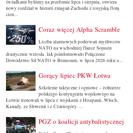
świadkami byliśmy na przełomie lipca i sierpnia, otwiera
nowy rozdział w historii zmagań Zachodu z rosyjską flotą
cien...
Coraz więcej Alpha Scramble
Liczba alarmowych poderwań myśliwców
NATO na wschodniej flance Sojuszu
drastycznie wzrosła. Jak poinformowało Połączone
Dowództwo Sił NATO w Brunssum, w lipcu 2026 roku o...
Gorący lipiec PKW Łotwa
Szkolenie taktyczne i ogniowe – żołnierze
polskiego kontyngentu wojskowego na
Łotwie trenowali w lipcu z wojskami z Hiszpanii, Włoch,
Kanady, ze Słowenii i z Czarnogóry. ...
PGZ o koalicji antybalistycznej