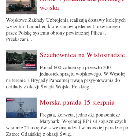
wojska
Wojskowe Zakłady Uzbrojenia realizują dostawy kolejnych
wyrzutni iLauncher, które stanowią element rozwijanego
przez Polskę systemu obrony powietrznej Pilica+.
Przekazani...
Szachownica na Wisłostradzie
Ponad 600 żołnierzy i przeszło 200
jednostek sprzętu wojskowego. W Wesołej
na terenie 1 Brygady Pancernej trwają przygotowania do
defilady z okazji Święta Wojska Polskieg...
Morska parada 15 sierpnia
Fregata, korweta, jednostki pomocnicze
Marynarki Wojennej RP i sił sojuszniczych –
w sumie 21 okrętów – wezmą udział w morskiej paradzie po
Zatoce Gdańskiej z okazji Świę...