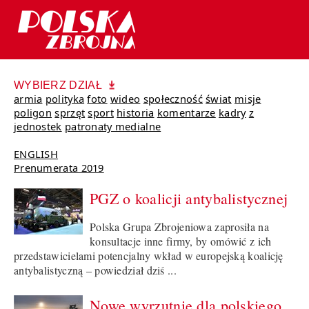
WYBIERZ DZIAŁ
armia
polityka
foto
wideo
społeczność
świat
misje
poligon
sprzęt
sport
historia
komentarze
kadry
z
jednostek
patronaty medialne
ENGLISH
Prenumerata 2019
PGZ o koalicji antybalistycznej
Polska Grupa Zbrojeniowa zaprosiła na
konsultacje inne firmy, by omówić z ich
przedstawicielami potencjalny wkład w europejską koalicję
antybalistyczną – powiedział dziś ...
Nowe wyrzutnie dla polskiego