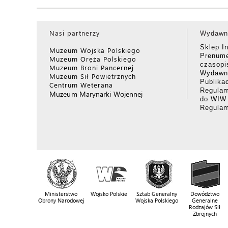
Nasi partnerzy
Wydawn
Sklep I
Muzeum Wojska Polskiego
Prenume
Muzeum Oręża Polskiego
czasop
Muzeum Broni Pancernej
Wydawni
Muzeum Sił Powietrznych
Publika
Centrum Weterana
Regulam
Muzeum Marynarki Wojennej
do WIW
Regula
Ministerstwo
Wojsko Polskie
Sztab Generalny
Dowództwo
Obrony Narodowej
Wojska Polskiego
Generalne
Rodzajów Sił
Zbrojnych