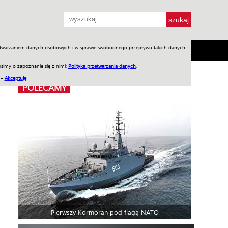
przetwarzaniem danych osobowych i w sprawie swobodnego przepływu takich danych
SH
SKLEP
Jednodniówki
Praca w WIW
simy o zapoznanie się z nimi:
Polityka przetwarzania danych
.
 –
Akceptuję
POLECAMY
Pierwszy Kormoran pod flagą NATO