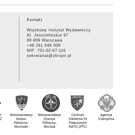
Kontakt
Wojskowy Instytut Wydawniczy
Al. Jerozolimskie 97
00-909 Warszawa
+48 261 849 008
NIP: 701-02-67-116
sekretariat@zbrojni.pl
t
Wielonarodowy
Wielonarodowa
Centrum
Agencja
SZ
Korpus
Dywizja
Szkolenia Sił
Uzbrojenia
Północno-
Północny-
Połączonych
Wschodni
Wschód
NATO (JFTC)