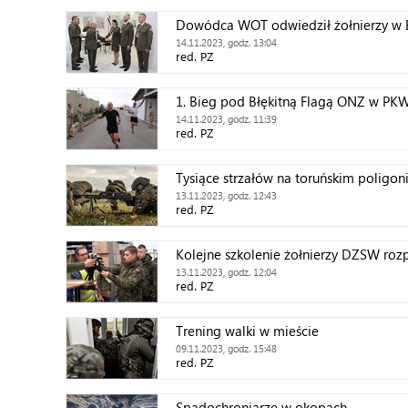
Dowódca WOT odwiedził żołnierzy w 
14.11.2023, godz. 13:04
red. PZ
1. Bieg pod Błękitną Flagą ONZ w PK
14.11.2023, godz. 11:39
red. PZ
Tysiące strzałów na toruńskim poligon
13.11.2023, godz. 12:43
red. PZ
Kolejne szkolenie żołnierzy DZSW roz
13.11.2023, godz. 12:04
red. PZ
Trening walki w mieście
09.11.2023, godz. 15:48
red. PZ
Spadochroniarze w okopach