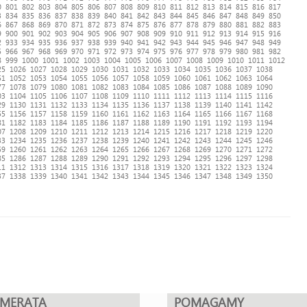
0
801
802
803
804
805
806
807
808
809
810
811
812
813
814
815
816
817
3
834
835
836
837
838
839
840
841
842
843
844
845
846
847
848
849
850
6
867
868
869
870
871
872
873
874
875
876
877
878
879
880
881
882
883
9
900
901
902
903
904
905
906
907
908
909
910
911
912
913
914
915
916
2
933
934
935
936
937
938
939
940
941
942
943
944
945
946
947
948
949
5
966
967
968
969
970
971
972
973
974
975
976
977
978
979
980
981
982
8
999
1000
1001
1002
1003
1004
1005
1006
1007
1008
1009
1010
1011
1012
25
1026
1027
1028
1029
1030
1031
1032
1033
1034
1035
1036
1037
1038
51
1052
1053
1054
1055
1056
1057
1058
1059
1060
1061
1062
1063
1064
77
1078
1079
1080
1081
1082
1083
1084
1085
1086
1087
1088
1089
1090
03
1104
1105
1106
1107
1108
1109
1110
1111
1112
1113
1114
1115
1116
29
1130
1131
1132
1133
1134
1135
1136
1137
1138
1139
1140
1141
1142
55
1156
1157
1158
1159
1160
1161
1162
1163
1164
1165
1166
1167
1168
81
1182
1183
1184
1185
1186
1187
1188
1189
1190
1191
1192
1193
1194
07
1208
1209
1210
1211
1212
1213
1214
1215
1216
1217
1218
1219
1220
33
1234
1235
1236
1237
1238
1239
1240
1241
1242
1243
1244
1245
1246
59
1260
1261
1262
1263
1264
1265
1266
1267
1268
1269
1270
1271
1272
85
1286
1287
1288
1289
1290
1291
1292
1293
1294
1295
1296
1297
1298
11
1312
1313
1314
1315
1316
1317
1318
1319
1320
1321
1322
1323
1324
37
1338
1339
1340
1341
1342
1343
1344
1345
1346
1347
1348
1349
1350
UMERATA
POMAGAMY