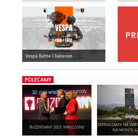
Vespa Battle Challenge
POLECAMY
ZAPRASZAMY NA WIR
BUZDYGANY 2025 WRĘCZONE
NA MONTE C