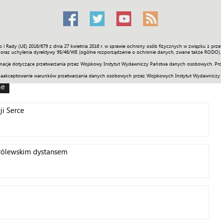
o i Rady (UE) 2016/679 z dnia 27 kwietnia 2016 r. w sprawie ochrony osób fizycznych w związku z 
Świat
Społeczność
Sport
Historia
Galerie
Wideo
ENGLI
oraz uchylenia dyrektywy 95/46/WE (ogólne rozporządzenie o ochronie danych, zwane także RODO).
acje dotyczące przetwarzania przez Wojskowy Instytut Wydawniczy Państwa danych osobowych. Pro
zaakceptowanie warunków przetwarzania danych osobowych przez Wojskowych Instytut Wydawniczy
ne
i Serce
królewskim dystansem