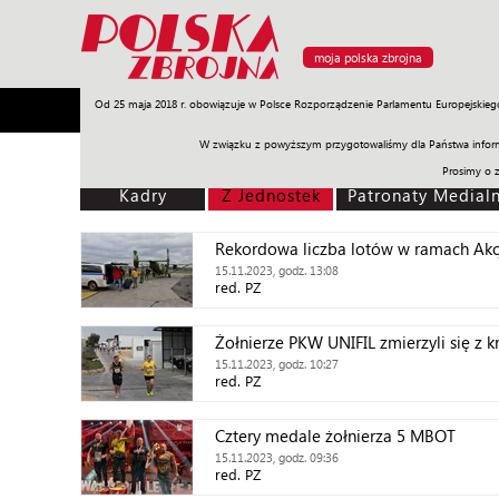
moja polska zbrojna
Od 25 maja 2018 r. obowiązuje w Polsce Rozporządzenie Parlamentu Europejskieg
Armia
Poligon
Sprzęt
Misje
Polityka
Prawo
W związku z powyższym przygotowaliśmy dla Państwa inform
Prosimy o 
Kadry
Z Jednostek
Patronaty Medial
Rekordowa liczba lotów w ramach Akcj
15.11.2023, godz. 13:08
red. PZ
Żołnierze PKW UNIFIL zmierzyli się z 
15.11.2023, godz. 10:27
red. PZ
Cztery medale żołnierza 5 MBOT
15.11.2023, godz. 09:36
red. PZ