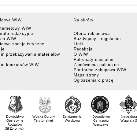
ictwa WIW
Na skróty
nternetowy WIW
rata redakcyjna
Oferta reklamowa
ism WIW
Buzdygany - regulamin
ctwa specjalistyczne
Linki
cje
Redakcja
in przekazywania materiałów
O WIW
Patronaty medialne
min konkursów WIW
Zamówienia publiczne
Platforma zakupowa WIW
Mapa strony
Ogłoszenia o pracę
Dowództwo
Wojska Obrony
Żandarmeria
Dowództwo
Inspektora
Operacyjne
Terytorialnej
Wojskowa
Garnizonu
Wsparcia 
Rodzajów
Warszawa
Sił Zbrojnych