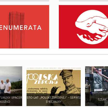
TUALNY SPACER
STO LAT „POLSKI ZBROJNEJ” - SERWIS
SZLAK
ASSINO
SPECJALNY