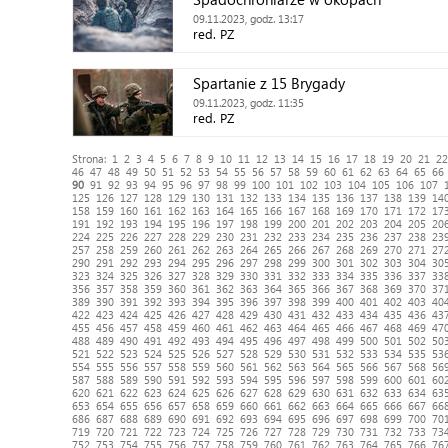
09.11.2023, godz. 13:17
red. PZ
Spartanie z 15 Brygady
09.11.2023, godz. 11:35
red. PZ
Strona:
1
2
3
4
5
6
7
8
9
10
11
12
13
14
15
16
17
18
19
20
21
22
46
47
48
49
50
51
52
53
54
55
56
57
58
59
60
61
62
63
64
65
66
90
91
92
93
94
95
96
97
98
99
100
101
102
103
104
105
106
107
125
126
127
128
129
130
131
132
133
134
135
136
137
138
139
14
158
159
160
161
162
163
164
165
166
167
168
169
170
171
172
17
191
192
193
194
195
196
197
198
199
200
201
202
203
204
205
20
224
225
226
227
228
229
230
231
232
233
234
235
236
237
238
23
257
258
259
260
261
262
263
264
265
266
267
268
269
270
271
27
290
291
292
293
294
295
296
297
298
299
300
301
302
303
304
30
323
324
325
326
327
328
329
330
331
332
333
334
335
336
337
33
356
357
358
359
360
361
362
363
364
365
366
367
368
369
370
37
389
390
391
392
393
394
395
396
397
398
399
400
401
402
403
40
422
423
424
425
426
427
428
429
430
431
432
433
434
435
436
43
455
456
457
458
459
460
461
462
463
464
465
466
467
468
469
47
488
489
490
491
492
493
494
495
496
497
498
499
500
501
502
50
521
522
523
524
525
526
527
528
529
530
531
532
533
534
535
53
554
555
556
557
558
559
560
561
562
563
564
565
566
567
568
56
587
588
589
590
591
592
593
594
595
596
597
598
599
600
601
60
620
621
622
623
624
625
626
627
628
629
630
631
632
633
634
63
653
654
655
656
657
658
659
660
661
662
663
664
665
666
667
66
686
687
688
689
690
691
692
693
694
695
696
697
698
699
700
70
719
720
721
722
723
724
725
726
727
728
729
730
731
732
733
73
752
753
754
755
756
757
758
759
760
761
762
763
764
765
766
76