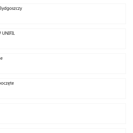
Bydgoszczy
W UNIFIL
ie
poczęte