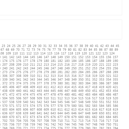
23
24
25
26
27
28
29
30
31
32
33
34
35
36
37
38
39
40
41
42
43
44
45
67
68
69
70
71
72
73
74
75
76
77
78
79
80
81
82
83
84
85
86
87
88
89
108
109
110
111
112
113
114
115
116
117
118
119
120
121
122
123
124
0
141
142
143
144
145
146
147
148
149
150
151
152
153
154
155
156
157
3
174
175
176
177
178
179
180
181
182
183
184
185
186
187
188
189
190
6
207
208
209
210
211
212
213
214
215
216
217
218
219
220
221
222
223
9
240
241
242
243
244
245
246
247
248
249
250
251
252
253
254
255
256
2
273
274
275
276
277
278
279
280
281
282
283
284
285
286
287
288
289
5
306
307
308
309
310
311
312
313
314
315
316
317
318
319
320
321
322
8
339
340
341
342
343
344
345
346
347
348
349
350
351
352
353
354
355
1
372
373
374
375
376
377
378
379
380
381
382
383
384
385
386
387
388
4
405
406
407
408
409
410
411
412
413
414
415
416
417
418
419
420
421
7
438
439
440
441
442
443
444
445
446
447
448
449
450
451
452
453
454
0
471
472
473
474
475
476
477
478
479
480
481
482
483
484
485
486
487
3
504
505
506
507
508
509
510
511
512
513
514
515
516
517
518
519
520
6
537
538
539
540
541
542
543
544
545
546
547
548
549
550
551
552
553
9
570
571
572
573
574
575
576
577
578
579
580
581
582
583
584
585
586
2
603
604
605
606
607
608
609
610
611
612
613
614
615
616
617
618
619
5
636
637
638
639
640
641
642
643
644
645
646
647
648
649
650
651
652
8
669
670
671
672
673
674
675
676
677
678
679
680
681
682
683
684
685
1
702
703
704
705
706
707
708
709
710
711
712
713
714
715
716
717
718
4
735
736
737
738
739
740
741
742
743
744
745
746
747
748
749
750
751
7
768
769
770
771
772
773
774
775
776
777
778
779
780
781
782
783
784