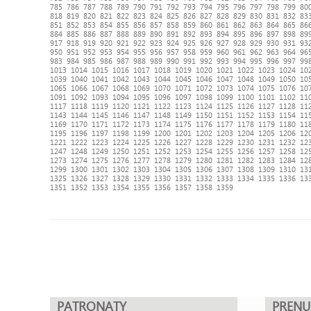
785
786
787
788
789
790
791
792
793
794
795
796
797
798
799
80
818
819
820
821
822
823
824
825
826
827
828
829
830
831
832
83
851
852
853
854
855
856
857
858
859
860
861
862
863
864
865
86
884
885
886
887
888
889
890
891
892
893
894
895
896
897
898
89
917
918
919
920
921
922
923
924
925
926
927
928
929
930
931
93
950
951
952
953
954
955
956
957
958
959
960
961
962
963
964
96
983
984
985
986
987
988
989
990
991
992
993
994
995
996
997
99
1013
1014
1015
1016
1017
1018
1019
1020
1021
1022
1023
1024
10
1039
1040
1041
1042
1043
1044
1045
1046
1047
1048
1049
1050
10
1065
1066
1067
1068
1069
1070
1071
1072
1073
1074
1075
1076
10
1091
1092
1093
1094
1095
1096
1097
1098
1099
1100
1101
1102
11
1117
1118
1119
1120
1121
1122
1123
1124
1125
1126
1127
1128
11
1143
1144
1145
1146
1147
1148
1149
1150
1151
1152
1153
1154
11
1169
1170
1171
1172
1173
1174
1175
1176
1177
1178
1179
1180
11
1195
1196
1197
1198
1199
1200
1201
1202
1203
1204
1205
1206
12
1221
1222
1223
1224
1225
1226
1227
1228
1229
1230
1231
1232
12
1247
1248
1249
1250
1251
1252
1253
1254
1255
1256
1257
1258
12
1273
1274
1275
1276
1277
1278
1279
1280
1281
1282
1283
1284
12
1299
1300
1301
1302
1303
1304
1305
1306
1307
1308
1309
1310
13
1325
1326
1327
1328
1329
1330
1331
1332
1333
1334
1335
1336
13
1351
1352
1353
1354
1355
1356
1357
1358
1359
PATRONATY
PREN