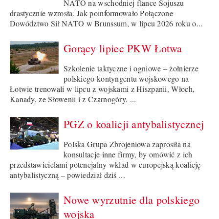
NATO na wschodniej flance Sojuszu
drastycznie wzrosła. Jak poinformowało Połączone
Dowództwo Sił NATO w Brunssum, w lipcu 2026 roku o...
Gorący lipiec PKW Łotwa
Szkolenie taktyczne i ogniowe – żołnierze
polskiego kontyngentu wojskowego na
Łotwie trenowali w lipcu z wojskami z Hiszpanii, Włoch,
Kanady, ze Słowenii i z Czarnogóry. ...
PGZ o koalicji antybalistycznej
Polska Grupa Zbrojeniowa zaprosiła na
konsultacje inne firmy, by omówić z ich
przedstawicielami potencjalny wkład w europejską koalicję
antybalistyczną – powiedział dziś ...
Nowe wyrzutnie dla polskiego
wojska