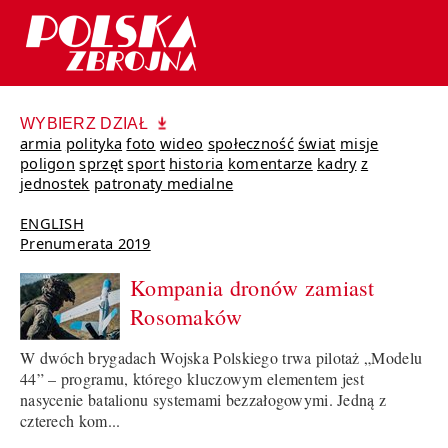
WYBIERZ DZIAŁ
armia
polityka
foto
wideo
społeczność
świat
misje
poligon
sprzęt
sport
historia
komentarze
kadry
z
jednostek
patronaty medialne
ENGLISH
Prenumerata 2019
Kompania dronów zamiast
Rosomaków
W dwóch brygadach Wojska Polskiego trwa pilotaż „Modelu
44” – programu, którego kluczowym elementem jest
nasycenie batalionu systemami bezzałogowymi. Jedną z
czterech kom...