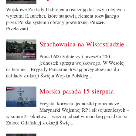
Wojskowe Zakłady Uzbrojenia realizują dostawy kolejnych
wyrzutni iLauncher, które stanowią element rozwijanego
przez Polskę systemu obrony powietrznej Pilica+.
Przekazani...
Szachownica na Wisłostradzie
Ponad 600 żołnierzy i przeszło 200
jednostek sprzętu wojskowego. W Wesołej
na terenie 1 Brygady Pancernej trwają przygotowania do
defilady z okazji Święta Wojska Polskieg...
Morska parada 15 sierpnia
Fregata, korweta, jednostki pomocnicze
Marynarki Wojennej RP i sił sojuszniczych –
w sumie 21 okrętów – wezmą udział w morskiej paradzie po
Zatoce Gdańskiej z okazji Świę...